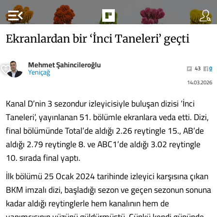
menu_open
Ekranlardan bir ‘İnci Taneleri’ geçti
Mehmet Şahincileroğlu
43
0
Yeniçağ
14.03.2026
Kanal D’nin 3 sezondur izleyicisiyle buluşan dizisi ‘İnci
Taneleri’, yayınlanan 51. bölümle ekranlara veda etti. Dizi,
final bölümünde Total’de aldığı 2.26 reytingle 15., AB’de
aldığı 2.79 reytingle 8. ve ABC1’de aldığı 3.02 reytingle
10. sırada final yaptı.
İlk bölümü 25 Ocak 2024 tarihinde izleyici karşısına çıkan
BKM imzalı dizi, başladığı sezon ve geçen sezonun sonuna
kadar aldığı reytinglerle hem kanalının hem de
yapımcısının yüzünü güldürmüştü. Çünkü kendi gününde