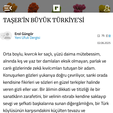
menu_open
TAŞER’İN BÜYÜK TÜRKİYE’Sİ
Erol Güngör
75
0
Yeni Ufuk Dergisi
02.06.2025
Orta boylu, kıvırcık kır saçlı, yüzü daima mütebessim,
alnında kış ve yaz ter damlaları eksik olmayan, parlak ve
canlı gözlerinde zekâ kıvılcımları tutuşan bir adam.
Konuşurken gözleri yukarıya doğru çevriliyor, sanki orada
kendisine fikirleri ve sözleri en güzel terkipler halinde
veren gizli eller var. Bir âlimin dikkati ve titizliği ile bir
sanatkârın zarafetini, bir velinin ıstırabı kendine saklayıp
sevgi ve şefkati başkalarına sunan diğergâmlığını, bir Türk
köylüsünün karşısındakini küçülten tevazu ve