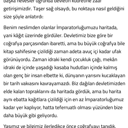
başka hevesler uğrunda devletin kudretine zaaf
getirişimizdir. Taşer sağ olsaydı, bu noktaya nasıl geldiğini
size şöyle anlatırdı:
Benim neslimden olanlar İmparatorluğumuzu haritada,
yani kâğıt üzerinde gördüler. Devletimiz bize göre bir
coğrafya parçasından ibaretti, ama bu büyük coğrafya bile
kitap sahifesine çizildiği zaman adeta avuç içi kadar ufak
görünüyordu. Zaman idraki kendi çocukluk çağı, mekân
idraki de içinde yaşadığı kasaba hudutları içinde kalmış
olan genç bir insan elbette ki, dünyanın yarısını kucaklayan
bir tarih vakıasını kavrayamazdı. Biz dağılan devletimizden
elde kalan topraklarını da haritada gördük, ama bu harita
aynı ebatta kağıtlara çizildiği için en az İmparatorluğumuz
kadar yer kaplıyor, hatta teferruatlı olması yüzünden bize
daha büyük gibi geliyordu.
Yaşımız ve bilgimiz ilerledikçe önce coğrafyayı tanıdık.