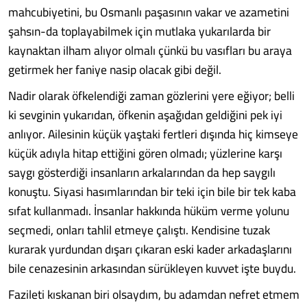
mahcubiyetini, bu Osmanlı paşasının vakar ve azametini
şahsın-da toplayabilmek için mutlaka yukarılarda bir
kaynaktan ilham alıyor olmalı çünkü bu vasıfları bu araya
getirmek her faniye nasip olacak gibi değil.
Nadir olarak öfkelendiği zaman gözlerini yere eğiyor; belli
ki sevginin yukarıdan, öfkenin aşağıdan geldiğini pek iyi
anlıyor. Ailesinin küçük yaştaki fertleri dışında hiç kimseye
küçük adıyla hitap ettiğini gören olmadı; yüzlerine karşı
saygı gösterdiği insanların arkalarından da hep saygılı
konuştu. Siyasi hasımlarından bir teki için bile bir tek kaba
sıfat kullanmadı. İnsanlar hakkında hüküm verme yolunu
seçmedi, onları tahlil etmeye çalıştı. Kendisine tuzak
kurarak yurdundan dışarı çıkaran eski kader arkadaşlarını
bile cenazesinin arkasından sürükleyen kuvvet işte buydu.
Fazileti kıskanan biri olsaydım, bu adamdan nefret etmem