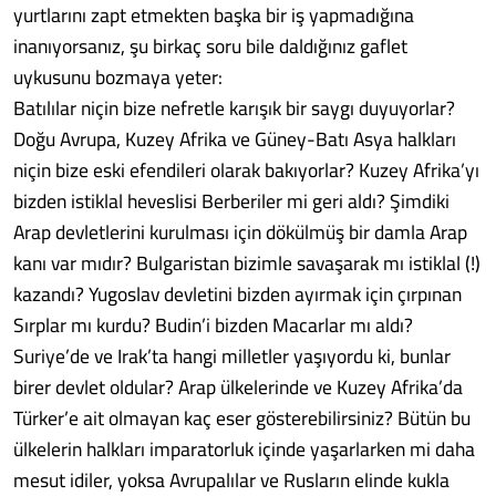
yurtlarını zapt etmekten başka bir iş yapmadığına
inanıyorsanız, şu birkaç soru bile daldığınız gaflet
uykusunu bozmaya yeter:
Batılılar niçin bize nefretle karışık bir saygı duyuyorlar?
Doğu Avrupa, Kuzey Afrika ve Güney-Batı Asya halkları
niçin bize eski efendileri olarak bakıyorlar? Kuzey Afrika’yı
bizden istiklal heveslisi Berberiler mi geri aldı? Şimdiki
Arap devletlerini kurulması için dökülmüş bir damla Arap
kanı var mıdır? Bulgaristan bizimle savaşarak mı istiklal (!)
kazandı? Yugoslav devletini bizden ayırmak için çırpınan
Sırplar mı kurdu? Budin’i bizden Macarlar mı aldı?
Suriye’de ve Irak’ta hangi milletler yaşıyordu ki, bunlar
birer devlet oldular? Arap ülkelerinde ve Kuzey Afrika’da
Türker’e ait olmayan kaç eser gösterebilirsiniz? Bütün bu
ülkelerin halkları imparatorluk içinde yaşarlarken mi daha
mesut idiler, yoksa Avrupalılar ve Rusların elinde kukla