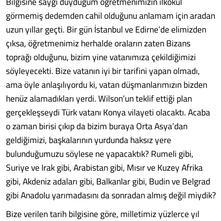
Bilgisine saygı duyduğum öğretmenimizin ilkokul
görmemiş dedemden cahil olduğunu anlamam için aradan
uzun yıllar geçti. Bir gün İstanbul ve Edirne’de elimizden
çıksa, öğretmenimiz herhalde oraların zaten Bizans
toprağı olduğunu, bizim yine vatanımıza çekildiğimizi
söyleyecekti. Bize vatanın iyi bir tarifini yapan olmadı,
ama öyle anlaşılıyordu ki, vatan düşmanlarımızın bizden
henüz alamadıkları yerdi. Wilson’un teklif ettiği plan
gerçekleşseydi Türk vatanı Konya vilayeti olacaktı. Acaba
o zaman birisi çıkıp da bizim buraya Orta Asya’dan
geldiğimizi, başkalarının yurdunda haksız yere
bulunduğumuzu söylese ne yapacaktık? Rumeli gibi,
Suriye ve Irak gibi, Arabistan gibi, Mısır ve Kuzey Afrika
gibi, Akdeniz adaları gibi, Balkanlar gibi, Budin ve Belgrad
gibi Anadolu yarımadasını da sonradan almış değil miydik?
Bize verilen tarih bilgisine göre, milletimiz yüzlerce yıl