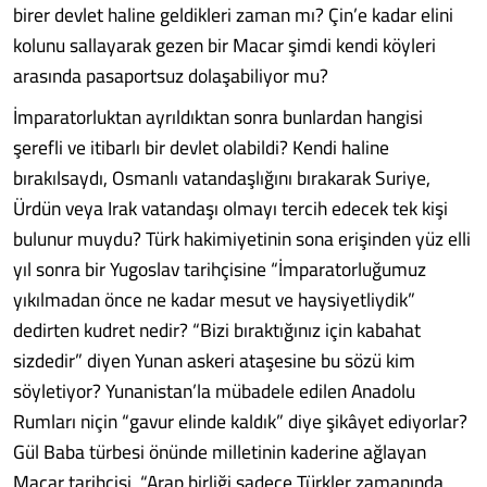
birer devlet haline geldikleri zaman mı? Çin’e kadar elini
kolunu sallayarak gezen bir Macar şimdi kendi köyleri
arasında pasaportsuz dolaşabiliyor mu?
İmparatorluktan ayrıldıktan sonra bunlardan hangisi
şerefli ve itibarlı bir devlet olabildi? Kendi haline
bırakılsaydı, Osmanlı vatandaşlığını bırakarak Suriye,
Ürdün veya Irak vatandaşı olmayı tercih edecek tek kişi
bulunur muydu? Türk hakimiyetinin sona erişinden yüz elli
yıl sonra bir Yugoslav tarihçisine “İmparatorluğumuz
yıkılmadan önce ne kadar mesut ve haysiyetliydik”
dedirten kudret nedir? “Bizi bıraktığınız için kabahat
sizdedir” diyen Yunan askeri ataşesine bu sözü kim
söyletiyor? Yunanistan’la mübadele edilen Anadolu
Rumları niçin “gavur elinde kaldık” diye şikâyet ediyorlar?
Gül Baba türbesi önünde milletinin kaderine ağlayan
Macar tarihçisi, “Arap birliği sadece Türkler zamanında