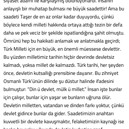
siyaset adamı ile karşılaşmış bulunuyorlardı. İnsanın
anlayışlı bir muhatap bulması ne büyük saadettir! Ama bu
saadeti Taşer de en az onlar kadar duyuyordu, çünkü
böylece kendi milleti hakkında ortaya attığı tezin bir defa
daha ve pek veciz bir şekilde ispatlandığına şahit olmuştu.
Ömrünü hep bu hakikati anlamak ve anlatmakla geçirdi;
Türk Milleti için en büyük, en önemli müessese devlettir.
Bu yüzden milletimiz tarihin hiçbir devrinde devletsiz
kalmadı, yoksa millet de kalmazdı. Türk tarihi, her şeyden
önce, devletin kutsallığı prensibine dayanır. Bu zihniyet
Osmanlı Türk’ünün dilinde şu düstur halinde ifadesini
bulmuştur: “Din ü devlet, mülk ü millet.” İnsan işte bunlar
için çalışır, bunlar için yaşar ve bunların uğruna ölür.
Devletin milletten, vatandan ve dinden farkı yoktur, çünkü
devlet gidince bunlar da gider. Saadetimizin anahtarı
kuvvetli bir devlete kavuşmaktır, felaketimizin kaynağı ise