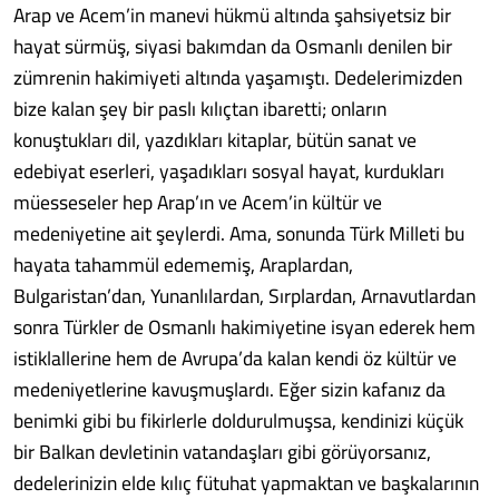
Arap ve Acem’in manevi hükmü altında şahsiyetsiz bir
hayat sürmüş, siyasi bakımdan da Osmanlı denilen bir
zümrenin hakimiyeti altında yaşamıştı. Dedelerimizden
bize kalan şey bir paslı kılıçtan ibaretti; onların
konuştukları dil, yazdıkları kitaplar, bütün sanat ve
edebiyat eserleri, yaşadıkları sosyal hayat, kurdukları
müesseseler hep Arap’ın ve Acem’in kültür ve
medeniyetine ait şeylerdi. Ama, sonunda Türk Milleti bu
hayata tahammül edememiş, Araplardan,
Bulgaristan’dan, Yunanlılardan, Sırplardan, Arnavutlardan
sonra Türkler de Osmanlı hakimiyetine isyan ederek hem
istiklallerine hem de Avrupa’da kalan kendi öz kültür ve
medeniyetlerine kavuşmuşlardı. Eğer sizin kafanız da
benimki gibi bu fikirlerle doldurulmuşsa, kendinizi küçük
bir Balkan devletinin vatandaşları gibi görüyorsanız,
dedelerinizin elde kılıç fütuhat yapmaktan ve başkalarının