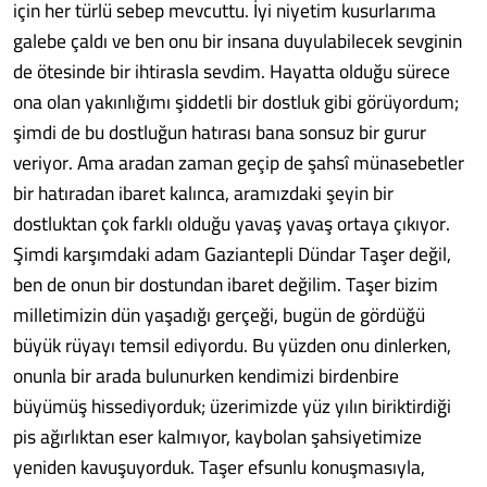
için her türlü sebep mevcuttu. İyi niyetim kusurlarıma
galebe çaldı ve ben onu bir insana duyulabilecek sevginin
de ötesinde bir ihtirasla sevdim. Hayatta olduğu sürece
ona olan yakınlığımı şiddetli bir dostluk gibi görüyordum;
şimdi de bu dostluğun hatırası bana sonsuz bir gurur
veriyor. Ama aradan zaman geçip de şahsî münasebetler
bir hatıradan ibaret kalınca, aramızdaki şeyin bir
dostluktan çok farklı olduğu yavaş yavaş ortaya çıkıyor.
Şimdi karşımdaki adam Gaziantepli Dündar Taşer değil,
ben de onun bir dostundan ibaret değilim. Taşer bizim
milletimizin dün yaşadığı gerçeği, bugün de gördüğü
büyük rüyayı temsil ediyordu. Bu yüzden onu dinlerken,
onunla bir arada bulunurken kendimizi birdenbire
büyümüş hissediyorduk; üzerimizde yüz yılın biriktirdiği
pis ağırlıktan eser kalmıyor, kaybolan şahsiyetimize
yeniden kavuşuyorduk. Taşer efsunlu konuşmasıyla,