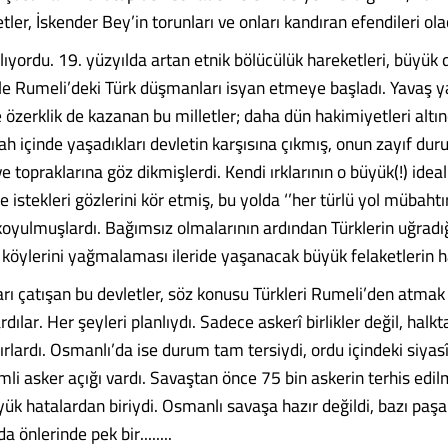
etler, İskender Bey’in torunları ve onları kandıran efendileri ola
ıyordu. 19. yüzyılda artan etnik bölücülük hareketleri, büyük d
 ile Rumeli’deki Türk düşmanları isyan etmeye başladı. Yavaş 
 özerklik de kazanan bu milletler; daha dün hakimiyetleri altın
ah içinde yaşadıkları devletin karşısına çıkmış, onun zayıf d
 topraklarına göz dikmişlerdi. Kendi ırklarının o büyük(!) ideal
 istekleri gözlerini kör etmiş, bu yolda ‘’her türlü yol mübahtır
yulmuşlardı. Bağımsız olmalarının ardından Türklerin uğradığ
k köylerini yağmalaması ileride yaşanacak büyük felaketlerin h
arı çatışan bu devletler, söz konusu Türkleri Rumeli’den atmak
ılar. Her şeyleri planlıydı. Sadece askerî birlikler değil, halkt
ırlardı. Osmanlı’da ise durum tam tersiydi, ordu içindeki siyas
imli asker açığı vardı. Savaştan önce 75 bin askerin terhis edil
yük hatalardan biriydi. Osmanlı savaşa hazır değildi, bazı pa
a önlerinde pek bir........