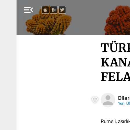
menu_open
TÜR
KAN
FEL
Dila
Yeni U
Rumeli, asırlı