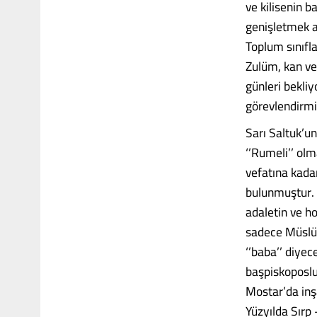
ve kilisenin 
genişletmek a
Toplum sınıfla
Zulüm, kan ve
günleri bekliy
görevlendirmi
Sarı Saltuk’u
‘’Rumeli’’ olm
vefatına kada
bulunmuştur. 
adaletin ve ho
sadece Müslüm
‘’baba’’ diyec
başpiskoposlu
Mostar’da inşa
Yüzyılda Sırp