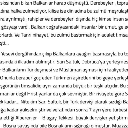
baskısından bıkan Balkanlar harap düşmüştü. Derebeyleri, topra
dına halka zulmediyor, kilise ise din adına bu zulmü meşrulaşt
ra ayrılmıştı, rahipler ve derebeyleri dışında hiç kimse insan 
 gözyaşı vardı. Balkan coğrafyasındaki insanlar bir umut, gele
orlardı. Ve Tanrı nihayet, bu zulmü bastırmak için adalet timsal
şti…
n Yesevi dergâhından çıkıp Balkanlara ayağını basmasıyla bu to
asındaki ilk adım atılmıştır. Sarı Saltuk, Dobruca’ya yerleşme
r Balkanların Türkleşmesi ve Müslümanlaşması için faaliyetle
Onunla beraber göç eden Türkmen aşiretlerini bölgeye yerleşt
şgörünün timsalidir, aynı zamanda büyük bir teşkilatçıdır. Bu 
anlar değil Hristiyanlar da çok sevmiştir. Bir rivayete göre S
ek kadar… Nitekim Sarı Saltuk, bir Türk dervişi olarak sızdığı B
ğa kadar yükselmiştir ve vefatından sonra 7 ayrı yere türbesi 
 ettiği Alperenler – Blagay Tekkesi; büyük dervişler yetiştirm
 – Bosna savaşında bile Boşnakların sığınağı olmuştur. Muazz