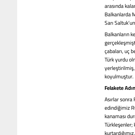
arasında kala
Balkanlarda 
Sarı Saltuk’un
Balkanların k
gerçekleşmişti
çabaları, uç b
Türk yurdu ol
yerleştirilmiş
koyulmuştur. 
Felakete Ad
Asırlar sonra 
edindiğimiz R
kanaması durma
Türkleşenler; 
kurtardığımız