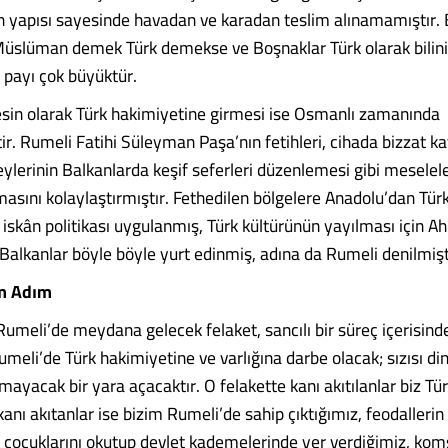
n yapısı sayesinde havadan ve karadan teslim alınamamıştır.
Müslüman demek Türk demekse ve Boşnaklar Türk olarak bilin
 payı çok büyüktür.
esin olarak Türk hakimiyetine girmesi ise Osmanlı zamanında
r. Rumeli Fatihi Süleyman Paşa’nın fetihleri, cihada bizzat kat
eylerinin Balkanlarda keşif seferleri düzenlemesi gibi meselel
masını kolaylaştırmıştır. Fethedilen bölgelere Anadolu’dan Tü
, iskân politikası uygulanmış, Türk kültürünün yayılması için Ahi
Balkanlar böyle böyle yurt edinmiş, adına da Rumeli denilmişt
ım Adım
Rumeli’de meydana gelecek felaket, sancılı bir süreç içerisind
umeli’de Türk hakimiyetine ve varlığına darbe olacak; sızısı d
yacak bir yara açacaktır. O felakette kanı akıtılanlar biz Tür
kanı akıtanlar ise bizim Rumeli’de sahip çıktığımız, feodallerin
, çocuklarını okutup devlet kademelerinde yer verdiğimiz, kom