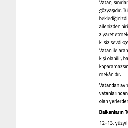
Vatan, sınırla
gözyaşıdır. Tü
beklediğinizdi
ailenizden bir
ziyaret etmek
ki siz sevdikç
Vatan ile aran
kişi olabilir, 
koparamazsını
mekânıdır.
Vatandan ayrı
vatanlarından 
olan yerlerden
Balkanların 
12-13. yüzyıl