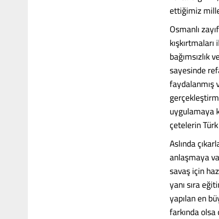
ettiğimiz mill
Osmanlı zayıfl
kışkırtmaları
bağımsızlık ve
sayesinde ref
faydalanmış ve
gerçekleştirme
uygulamaya ko
çetelerin Tür
Aslında çıkarl
anlaşmaya vard
savaş için haz
yanı sıra eğit
yapılan en bü
farkında olsa d