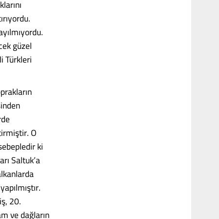
klarını
ırıyordu.
sayılmıyordu.
cek güzel
i Türkleri
prakların
sinden
rde
irmiştir. O
sebepledir ki
arı Saltuk’a
alkanlarda
yapılmıştır.
iş, 20.
am ve dağların