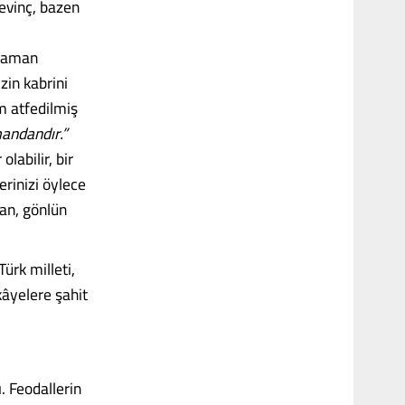
sevinç, bazen
 zaman
zin kabrini
m atfedilmiş
mandandır.”
labilir, bir
lerinizi öylece
an, gönlün
ürk milleti,
kâyelere şahit
. Feodallerin