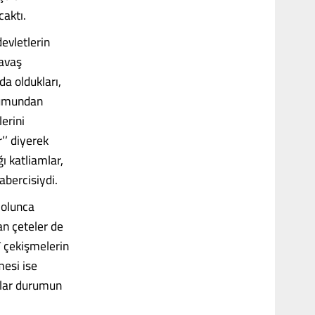
caktı.
evletlerin
yavaş
da oldukları,
urumundan
lerini
’’ diyerek
ı katliamlar,
abercisiydi.
 olunca
an çeteler de
î çekişmelerin
mesi ise
şalar durumun