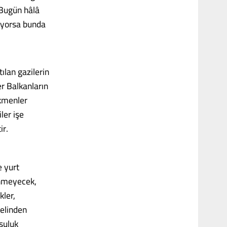
 Bugün hâlâ
iyorsa bunda
ılan gazilerin
er Balkanların
rkmenler
ler işe
ir.
e yurt
inmeyecek,
kler,
 elinden
şuluk