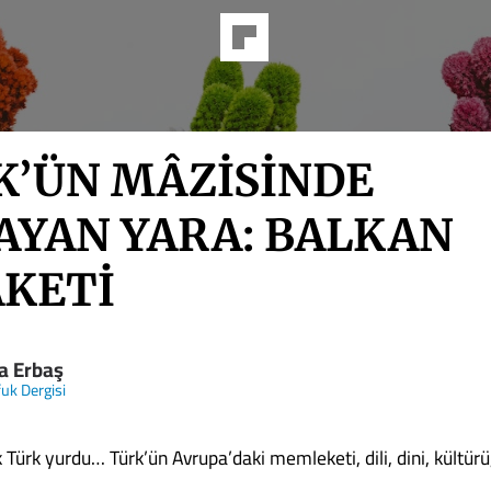
K’ÜN MÂZİSİNDE
AYAN YARA: BALKAN
AKETİ
ra Erbaş
fuk Dergisi
k Türk yurdu… Türk’ün Avrupa’daki memleketi, dili, dini, kültürü