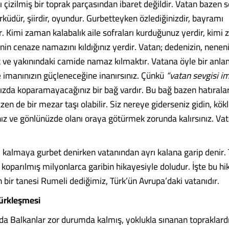
rı çizilmiş bir toprak parçasından ibaret değildir. Vatan bazen 
rküdür, şiirdir, oyundur. Gurbetteyken özlediğinizdir, bayramı
r. Kimi zaman kalabalık aile sofraları kurduğunuz yerdir, kimi
inin cenaze namazını kıldığınız yerdir. Vatan; dedenizin, neneni
 ve yakınındaki camide namaz kılmaktır. Vatana öyle bir anla
e imanınızın güçleneceğine inanırsınız. Çünkü
“vatan sevgisi i
ızda koparamayacağınız bir bağ vardır. Bu bağ bazen hatıralar o
bazen de bir mezar taşı olabilir. Siz nereye giderseniz gidin, kök
z ve gönlünüzde olanı oraya götürmek zorunda kalırsınız. Vat
 kalmaya gurbet denirken vatanından ayrı kalana garip denir. T
koparılmış milyonlarca garibin hikayesiyle doludur. İşte bu hi
 bir tanesi Rumeli dediğimiz, Türk’ün Avrupa’daki vatanıdır.
Türkleşmesi
da Balkanlar zor durumda kalmış, yoklukla sınanan topraklardı