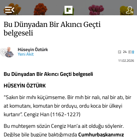
menu_open
Bu Dünyadan Bir Akıncı Geçti
belgeseli
Hüseyin Öztürk
24
0
Yeni Akit
11.02.2026
Bu Dünyadan Bir Akıncı Geçti belgeseli
HÜSEYİN ÖZTÜRK
“Sakın bir mıhı küçümseme. Bir mıh bir nalı, nal bir atı, bir
at komutanı, komutan bir orduyu, ordu koca bir ülkeyi
kurtarır”. Cengiz Han (1162-1227)
Bu muhteşem sözün Cengiz Han’a ait olduğu söylenir.
Değilse bile bugüne baktığımızda
Cumhurbaşkanımız