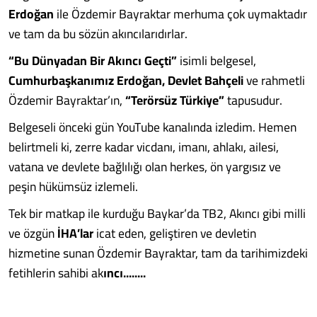
Erdoğan
ile Özdemir Bayraktar merhuma çok uymaktadır
ve tam da bu sözün akıncılarıdırlar.
“Bu Dünyadan Bir Akıncı Geçti”
isimli belgesel,
Cumhurbaşkanımız Erdoğan, Devlet Bahçeli
ve rahmetli
Özdemir Bayraktar’ın,
“Terörsüz Türkiye”
tapusudur.
Belgeseli önceki gün YouTube kanalında izledim. Hemen
belirtmeli ki, zerre kadar vicdanı, imanı, ahlakı, ailesi,
vatana ve devlete bağlılığı olan herkes, ön yargısız ve
peşin hükümsüz izlemeli.
Tek bir matkap ile kurduğu Baykar’da TB2, Akıncı gibi milli
ve özgün
İHA’lar
icat eden, geliştiren ve devletin
hizmetine sunan Özdemir Bayraktar, tam da tarihimizdeki
fetihlerin sahibi ak
ıncı........