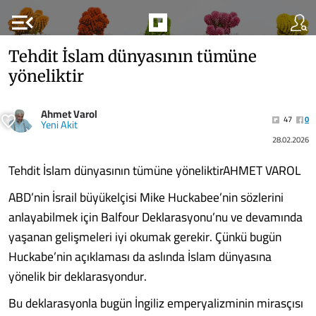
menu_open
Tehdit İslam dünyasının tümüne
yöneliktir
Ahmet Varol
47
0
Yeni Akit
28.02.2026
Tehdit İslam dünyasının tümüne yöneliktirAHMET VAROL
ABD’nin İsrail büyükelçisi Mike Huckabee’nin sözlerini
anlayabilmek için Balfour Deklarasyonu’nu ve devamında
yaşanan gelişmeleri iyi okumak gerekir. Çünkü bugün
Huckabe’nin açıklaması da aslında İslam dünyasına
yönelik bir deklarasyondur.
Bu deklarasyonla bugün İngiliz emperyalizminin mirasçısı