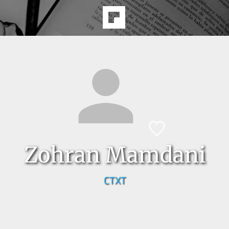
Zohran Mamdani
CTXT