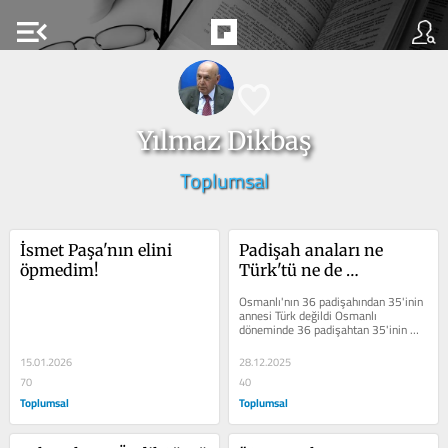
menu_open
Yılmaz Dikbaş
Toplumsal
İsmet Paşa'nın elini 
Padişah anaları ne 
öpmedim!
Türk'tü ne de 
müslüman
Osmanlı'nın 36 padişahından 35'inin 
annesi Türk değildi Osmanlı 
döneminde 36 padişahtan 35'inin 
anneleri Rum (Yunan), Sırp, Rus, 
Ukraynalı,...
15.01.2026
28.12.2025
70
40
Toplumsal
Toplumsal