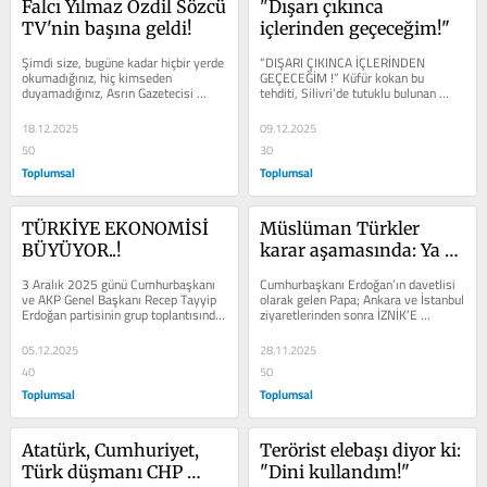
Falcı Yılmaz Özdil Sözcü 
"Dışarı çıkınca 
TV'nin başına geldi!
içlerinden geçeceğim!"
Şimdi size, bugüne kadar hiçbir yerde 
“DIŞARI ÇIKINCA İÇLERİNDEN 
okumadığınız, hiç kimseden 
GEÇECEĞİM !” Küfür kokan bu 
duyamadığınız, Asrın Gazetecisi 
tehditi, Silivri’de tutuklu bulunan 
Yılmaz Özdil hakkında müthiş bir...
gazteci Fatih Altay kustu! Bu öfke...
18.12.2025
09.12.2025
50
30
Toplumsal
Toplumsal
TÜRKİYE EKONOMİSİ 
Müslüman Türkler 
BÜYÜYOR..!
karar aşamasında: Ya 
Kuran-ı Kerim ya da 
3 Aralık 2025 günü Cumhurbaşkanı 
Cumhurbaşkanı Erdoğan’ın davetlisi 
Papa 14. Leo
ve AKP Genel Başkanı Recep Tayyip 
olarak gelen Papa; Ankara ve İstanbul 
Erdoğan partisinin grup toplantısında 
ziyaretlerinden sonra İZNİK’E 
konuştu: “Türkiye ekonomisi 3....
gidecek. Neden İznik? Hz....
05.12.2025
28.11.2025
40
50
Toplumsal
Toplumsal
Atatürk, Cumhuriyet, 
Terörist elebaşı diyor ki: 
Türk düşmanı CHP 
"Dini kullandım!"