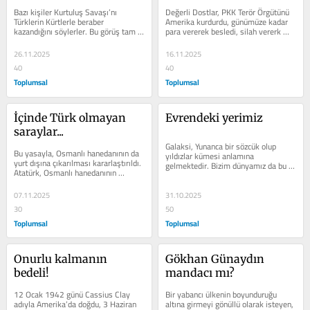
milletvekili Orhan 
Bazı kişiler Kurtuluş Savaşı’nı 
Değerli Dostlar, PKK Terör Örgütünü 
Sarıbal!
Türklerin Kürtlerle beraber 
Amerika kurdurdu, günümüze kadar 
kazandığını söylerler. Bu görüş tam 
para vererek besledi, silah vererk 
DÖĞRU DEĞİLDİR! Doğu ve...
destekledi. ABD tüm bunları gizli...
26.11.2025
16.11.2025
40
40
Toplumsal
Toplumsal
İçinde Türk olmayan 
Evrendeki yerimiz
saraylar...
Galaksi, Yunanca bir sözcük olup 
Bu yasayla, Osmanlı hanedanının da 
yıldızlar kümesi anlamına 
yurt dışına çıkarılması kararlaştırıldı. 
gelmektedir. Bizim dünyamız da bu 
Atatürk, Osmanlı hanedanının 
galaksilerden birinde yer almaktaydı. 
yurtdışına...
Bizim...
07.11.2025
31.10.2025
30
50
Toplumsal
Toplumsal
Onurlu kalmanın 
Gökhan Günaydın 
bedeli!
mandacı mı?
12 Ocak 1942 günü Cassius Clay 
Bir yabancı ülkenin boyunduruğu 
adıyla Amerika’da doğdu, 3 Haziran 
altına girmeyi gönüllü olarak isteyen, 