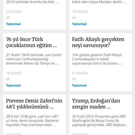
2016 tarihinde Amerika’da öldü. 
kabul eden kişiye Mandacı denilir. 
Muhammed Ali dünya şampiyonu 
TBMM Genel Kurulu’nda 17 Ekim...
olarak...
24.10.2025
19.10.2025
50
40
Toplumsal
Toplumsal
76 yıl önce Türk 
Fatih Altaylı gerçekten 
çocuklarının eğitim 
neyi savunuyor?
resmen Amerikalılara 
27 Aralık 1949 tarihinde, yani İsmet 
104 gündür gazeteci Fatih Altaylı, 
teslim edildi!
İnönü‘nün Cumhurbaşkanlığı 
Cumhurbaşkanı’nı tehdit 
döneminde Ankara’da Türkiye ile 
suçlamasıyla Silivri’de tutuklu 
Amerika arasında “Türk - Amerikan...
bulunmaktadır. Çok açık ve net 
olarak...
18.10.2025
07.10.2025
60
50
Toplumsal
Toplumsal
Preveze Deniz Zaferi'nin 
Trump, Erdoğan'dan 
487. yıldönümünü 
zengin maden 
kutluyoruz!
yataklarının bulunduğu 
28 Eylül 1538 günü, yani tam 487 
25 Eylül 2025 Perşembe günü ABD 
toprakları isteyecek!
yıl önce, deniz savaşında, Barbaros 
Washington’da Beyaz Saray’da 
Hayrettin Paşa komutasındaki 
yapılacak görüşmede, ABD Başkanı 
Osmanlı Donanması, Amiral Andrea 
Trump, Türkiye Cumhuriyeti...
Doria...
04.10.2025
25.09.2025