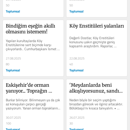
50
50
Toplumsal
Toplumsal
Bindiğim eşeğin akıllı 
Köy Enstitüleri yalanları
olmasını istemem!
Değerli Dostlar, Köy Enstitüleri 
Yapılan kurultaylarda Köy 
konusunu yakın geçmişte geniş 
Enstitülerine sert biçimde karşı 
kapsamlı araştırdım. Raporlar, 
çıkıyorlardı.. Cumhurbaşkanı İsmet 
incelemeler, anılar, kitaplar okudum. 
İNÖNÜ, Milli Eğitim Bakanlığı’na...
Devlet...
27.08.2025
22.08.2025
80
40
Toplumsal
Toplumsal
Eskişehir'de orman 
'Meydanlarda beni 
yanıyor... Toprağın 
alkışlıyorsunuz, sandık 
altında bor madeni 
başına gidince...'
Bunlar biliniyor. Bilinmeyen ya da çok 
Neden böyle bir seçim yaptığımı 
yatıyor!
az konuşulan çarpıcı gerçeği 
birazdan görecek ve ilginiz artacaktır. 
yazıyorum. Yanan orman topraklarının 
Bölükbaşo’nı kısaca tanıyalım. • 
altında çok zengin BOR MADENİ...
1913 Kırşehir’de...
30.07.2025
26.07.2025
100
30
Toplumsal
Toplumsal