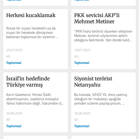
Herkesi kucaklamak
PKK sevicisi AKP'li 
Mehmet Metiner
Ancak bir siyasi hareketin ya da 
“PKK’lılara terörist diyenleri eleştiren 
siyasi bir harekete dönüşmesi 
Metiner, terörist söyleminin zehirli 
beklenen toplumsal bir eylemin 
olduğunu belirterek ‘dün dünde kaldı’ 
öncülerinin de aynı biçimde 
dedi.”...
“herkesi...
25.07.2025
19.07.2025
40
40
Toplumsal
Toplumsal
İsrail'in hedefinde 
Siyonist terörist 
Türkiye varmış
Netanyahu
Asrın Gazetecisi Yılmaz Özdil, 
Bu konuda, SEKİZ YIL önce yazmış 
abartmıyorum, saatlerce konuştu! 
olduğum bir makaleyi aşağıda 
Yalnız halkımızın değil, hükümetin de 
yeniden sizlerle paylaşıyorum, 
bilmediğini iddia ettiği öyle...
EFENDİ TERÖRİSTLER YİNE 
SAHNEDE Siyonist...
20.06.2025
16.06.2025
30
50
Toplumsal
Toplumsal