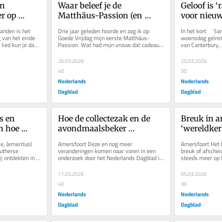
n 
Waar beleef je de 
Geloof is ‘r
r op 
Matthäus-Passion (en 
voor nieuw
ar tien 
Johannes-Passion) in de 
aartsbissc
anden is het 
Drie jaar geleden hoorde en zag ik op 
In het kort     Sa
‘Een 
Goede Week? Van kerk tot 
Mullally. E
 van het einde 
Goede Vrijdag mijn eerste Matthäus-
woensdag geïnsta
lied kun je dan 
Passion. Wat had mijn vrouw dat cadeau 
van Canterbury, 
concertzaal
Jezus
geweldig gekozen. Het was in de...
26.03.2026
25.03.2026
40
50
Nederlands
Nederlands
Dagblad
Dagblad
 en 
Hoe de collectezak en de 
Breuk in a
 hoe 
avondmaalsbeker 
‘wereldkerk
eranderde. 
verdwenen. Door corona 
dichterbij.
, (emeritus) 
Amersfoort Deze en nog meer 
Amersfoort Het 
eter gaan 
veranderde de kerkdienst
vreest de 
utherse 
veranderingen komen naar voren in een 
breuk of afscheid
ontdekten in 
onderzoek door het Nederlands Dagblad in 
steeds meer op l
tijd’
m: de vlog....
samenwerking met 
Nigeria is deze 
liturgiewetenschapper...
11.03.2026
05.03.2026
40
30
Nederlands
Nederlands
Dagblad
Dagblad