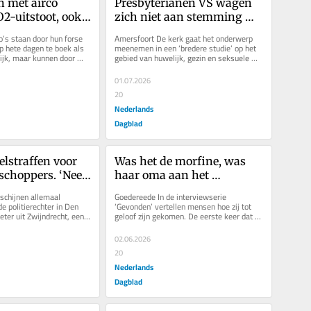
met airco 
Presbyterianen VS wagen 
2-uitstoot, ook 
zich niet aan stemming 
s gebruik
over polyamorie. Twee jaar 
s staan door hun forse 
Amersfoort De kerk gaat het onderwerp 
gepland voor ‘brede studie’
 hete dagen te boek als 
meenemen in een ‘bredere studie’ op het 
ijk, maar kunnen door 
gebied van huwelijk, gezin en seksuele 
nter toch CO2...
ethiek. Er is dan meer tijd...
01.07.2026
20
Nederlands
Dagblad
lstraffen voor 
Was het de morfine, was 
schoppers. ‘Nee, 
haar oma aan het 
 kleding was 
hallucineren? Gaby voelde: 
chijnen allemaal 
Goedereede In de interviewserie 
’Dit is de heilige Geest’
e politierechter in Den 
‘Gevonden’ vertellen mensen hoe zij tot 
ter uit Zwijndrecht, een 
geloof zijn gekomen. De eerste keer dat 
ardinxveld, een...
Gaby van Erkelens (26) bij haar...
02.06.2026
20
Nederlands
Dagblad