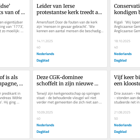
dse’ 
Leider van Ierse 
Conservati
s van of 
protestantse kerk treedt af: 
kondigen b
ke keuzes 
‘We hebben 
vormen ‘her
n eigentijdser 
Amersfoort Door de fouten van de kerk 
Kigali  ‘Wij lope
ers?
misbruikslachtoffers in de 
‘De toekoms
ing van ‘1773’, 
zijn ‘mensen in gevaar gebracht’. ‘We 
Anglicaanse Geme
 zo moeilijk: 
kennen een aantal mensen die beschadigd 
Anglicaanse Geme
kou laten staan’
aangebrok
zijn, en we denken dat er...
Rwandese aartsb
14.11.2025
18.10.2025
40
40
Nederlands
Nederlands
Dagblad
Dagblad
f is als 
Deze CGK-dominee 
Vijf keer b
pagne, 
schoffelt in zijn nieuwe 
een klooste
le. ‘Een 
tuin. ‘Wat is erger: al het 
festival. ‘
predikant in 
Terwijl zijn kerkgenootschap op springen 
Drie zussen - H
itdagender’
onkruid of mijn 
waren ook
ndreas Wöhle 
staat - de behoudende vleugel wil niet 
- stonden aan de 
. Hij ging 
verder met gemeenten die zich niet aan 
studeerde net in 
bestrijding?’
synodebesluiten houden, vooral...
per beeldverbindi
10.09.2025
21.08.2025
40
50
Nederlands
Nederlands
Dagblad
Dagblad