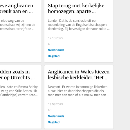
eve anglicanen 
Stap terug met kerkelijke 
reuk aan en 
homozegen: aparte 
stelde’ kerk. 
‘trouwdiensten’ komen er 
n niet weg van de 
Londen Dat is de conclusie uit een 
t is 
voorlopig niet in Engelse 
enschap, wij zijn nu de 
mededeling van de Engelse bisschoppen 
enschap’, schrijft de 
donderdag. Zij bevestigen dat voor zulke 
en’
kerk
isschop Laurent...
speciale diensten een wijziging van...
17.10.2025
40
Nederlands
Dagblad
idden zoals in 
Anglicanen in Wales kiezen 
r op Utrechts 
lesbische kerkleider. ‘Het 
Die componisten 
kerkweefsel scheurt’, vindt 
elen, Kate en Emma Ashby 
Newport  Er waren in sommige lidkerken 
 echte mensen’
behoudende vleugel
wieg van Stile Antico. ‘Ik 
al wel hier en daar bisschoppen die als 
Cambridge’, vertelt Kate, 
man met een man of als vrouw met een 
ng...
vrouw samenleven. Maar nu geldt...
19.08.2025
40
Nederlands
Dagblad