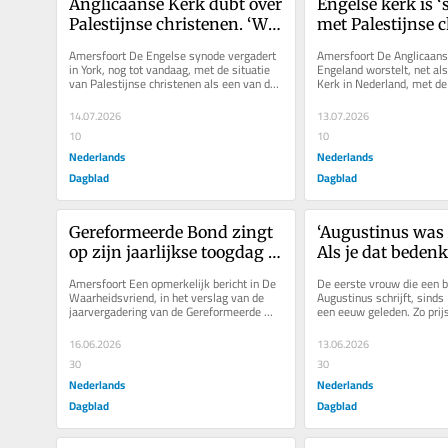
Anglicaanse Kerk dubt over 
Engelse kerk is ‘s
Palestijnse christenen. ‘We 
met Palestijnse c
laten ze in de steek, of we 
‘Als wij hun stem 
Amersfoort De Engelse synode vergadert 
Amersfoort De Anglicaanse
geven ze hoop’
horen, wie wel?’
in York, nog tot vandaag, met de situatie 
Engeland worstelt, net als
van Palestijnse christenen als een van de 
Kerk in Nederland, met de 
thema’s. Dat was niet...
kwestie. Moet de kerk voor
14.07.2026
13.07.2026
10
10
Nederlands
Nederlands
Dagblad
Dagblad
Gereformeerde Bond zingt 
‘Augustinus was 
op zijn jaarlijkse toogdag 
Als je dat bedenk
niet langer het Wilhelmus
hij nog veel origi
Amersfoort Een opmerkelijk bericht in De 
De eerste vrouw die een bi
Waarheidsvriend, in het verslag van de 
Augustinus schrijft, sinds
jaarvergadering van de Gereformeerde 
een eeuw geleden. Zo prijs
Bond twee weken geleden: ‘Met...
Catherine Conybeare (59) a
16.06.2026
13.06.2026
30
30
Nederlands
Nederlands
Dagblad
Dagblad