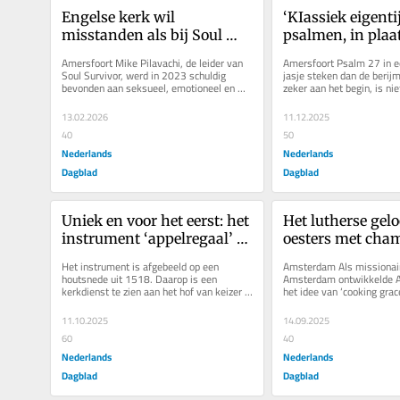
Engelse kerk wil 
‘KIassiek eigentij
misstanden als bij Soul 
psalmen, in plaat
Survivor voorkomen. 
naast ‘1773’. Wel
Amersfoort Mike Pilavachi, de leider van 
Amersfoort Psalm 27 in ee
Experimentele kerken 
maken de berijm
Soul Survivor, werd in 2023 schuldig 
jasje steken dan de berijm
bevonden aan seksueel, emotioneel en 
zeker aan het begin, is niet
krijgen ‘visitator’
geestelijk misbruik en...
Wanneer de macht der...
13.02.2026
11.12.2025
40
50
Nederlands
Nederlands
Dagblad
Dagblad
Uniek en voor het eerst: het 
Het lutherse geloo
instrument ‘appelregaal’ 
oesters met cham
klinkt na vijfhonderd jaar 
zegt Andreas Wöh
Het instrument is afgebeeld op een 
Amsterdam Als missionair 
weer. In Nederland
beetje hoekig, u
houtsnede uit 1518. Daarop is een 
Amsterdam ontwikkelde A
kerkdienst te zien aan het hof van keizer 
het idee van ‘cooking grace’
Maximiliaan (1459-1519), met de...
koken, om mensen een...
11.10.2025
14.09.2025
60
40
Nederlands
Nederlands
Dagblad
Dagblad