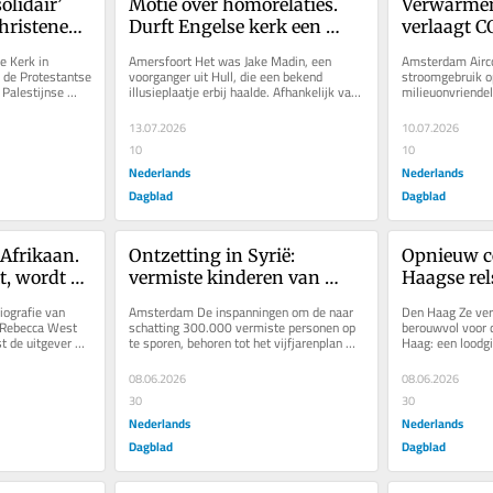
olidair’ 
Motie over homorelaties. 
Verwarmen 
hristenen. 
Durft Engelse kerk een 
verlaagt CO
niet 
wankel evenwicht 
met zomer
 Kerk in 
Amersfoort Het was Jake Madin, een 
Amsterdam Airco’
verstoren?
 de Protestantse 
voorganger uit Hull, die een bekend 
stroomgebruik op
Palestijnse 
illusieplaatje erbij haalde. Afhankelijk van 
milieuonvriendel
al...
hoe je kijkt, zie je een konijntje...
gebruik in de wi
13.07.2026
10.07.2026
10
10
Nederlands
Nederlands
Dagblad
Dagblad
Afrikaan. 
Ontzetting in Syrië: 
Opnieuw ce
t, wordt 
vermiste kinderen van 
Haagse rel
neler’
schaakkampioen door 
die zwarte
ografie van 
Amsterdam De inspanningen om de naar 
Den Haag Ze vers
regime gedood
toeval’
 Rebecca West 
schatting 300.000 vermiste personen op 
berouwvol voor d
t de uitgever 
te sporen, behoren tot het vijfjarenplan 
Haag: een loodgie
an....
van de huidige Syrische president...
ex-militair uit H
08.06.2026
08.06.2026
30
30
Nederlands
Nederlands
Dagblad
Dagblad