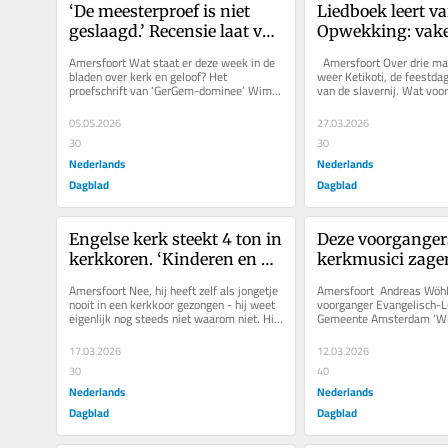
‘De meesterproef is niet 
Liedboek leert va
geslaagd.’ Recensie laat van 
Opwekking: vake
proefschrift van GerGem-
YouTube en elk ja
Amersfoort Wat staat er deze week in de 
  Amersfoort Over drie ma
predikant weinig heel
nieuwe liederen. 
bladen over kerk en geloof? Het 
weer Ketikoti, de feestdag
proefschrift van ‘GerGem-dominee’ Wim 
van de slavernij. Wat voor 
goudmijn’
Mulder lag in 2024 onder vuur, maar...
zingen in de kerk? ‘Ik...
05.05.2026
27.03.2026
30
30
Nederlands
Nederlands
Dagblad
Dagblad
Engelse kerk steekt 4 ton in 
Deze voorgangers
kerkkoren. ‘Kinderen en 
kerkmusici zagen
jongeren weer aan het 
corona de kerk v
Amersfoort Nee, hij heeft zelf als jongetje 
Amersfoort  Andreas Wöhle
zingen krijgen’
‘De gemeente is b
nooit in een kerkkoor gezongen - hij weet 
voorganger Evangelisch-L
eigenlijk nog steeds niet waarom niet. Hij 
Gemeente Amsterdam ‘Wij 
zingen’
speelde orgel. Maar...
coronatijd een nieuw mediu
17.03.2026
12.03.2026
30
40
Nederlands
Nederlands
Dagblad
Dagblad