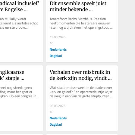
adicaal inclusief’ 
Dit ensemble speelt juist 
e Engelse 
minder bekende 
hop Sarah 
passiemuziek. ‘Er is meer 
rah Mullally wordt 
Amersfoort Bachs Matthäus-Passion 
n het draait om 
dan de Matthäus-Passion’
lleerd als aartsbisschop 
heeft momenten die luisteraars eeuwen 
als eerste vrouw...
later nog altijd raken: het openingskoor, of 
het ‘Erbarme dich’ na het...
19.03.2026
40
Nederlands
Dagblad
nglicaanse 
Verhalen over misbruik in 
’ stapje 
de kerk zijn nodig, vindt 
 ‘Westerse kerk 
deze jezuïet: ‘De enige 
heet nog steeds geen 
Wat staat er deze week in de bladen over 
reuzen van deze 
macht van slachtoffers’
ing, maar het gaat er 
kerk en geloof? Een operettedeuntje wijst 
ijken. Op een congres in 
de weg in een van de grote strijdpunten 
week een bestuur...
tussen Rome en Reformatie....
03.03.2026
40
Nederlands
Dagblad