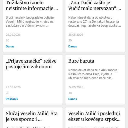
Tužilaštvo iznelo 
„Zna Dačić zašto je 
neistinite informacije u 
Vučić malo nervozan“: 
slučaju Senjak – 
Reakcije na izjavu 
Bivši načelnik beogradske policije 
Nakon deset dana od ubistva u 
odbranu iznelo šestoro 
ministra policije zbog 
Veselin Milić negirao je krivicu na 
restoranu 27 na Senjaku i hapšenja 
saslušanju u Višem javnom 
dotadašnjeg načelnika beogradske 
osumnjičenih, a ne 
čega ne podnosi 
tužilaštvu u Beogradu, navodeći da se 
policije Veselina Milića, oglasio se i 
samo Milić
ostavku
u...
ministar...
28.05.2026
26.05.2026
20
20
Danas
Danas
„Prljave značke“ rešive 
Bure baruta
postojećim zakonom
Nakon devet dana telo Aleksandra 
Nešovića zvanog Baja, čijem je 
ubistvu prisustvovao načelnik 
beogradske policije Veselin Milić, 
pronađeno je...
25.05.2026
24.05.2026
20
30
Peščanik
Danas
Slučaj Veselin Milić: Šta 
Veselin Milić i poslednji 
je sve sporno i 
ekser u kovčegu srpske 
kontradiktorno u 
policije