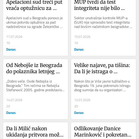
Apelacioni sud treći put 
MUP tvrdi da test 
vraća optužnicu za 
integriteta nije bilo 
slučaj „Nadstrešnica“ 
moguće sprovesti nad 
Apelacioni sud u Beogradu ponovo je 
Sektor unutrašnje kontrole MUP-a 
koji vodi VJT: 
Milićem jer je načelnik, 
ukinuo potvrdu optužnice za pad 
(SUK) nije sprovodio test integriteta 
nadstrešnice sa zgrade Železničke 
nad bivšim načelnikom beogradske 
Sagovornici Danasa 
stručnjaci kažu – 
stanice Novi Sad, kada je poginulo 16 
policije Veselinom Milićem, jer je, 
sumnjaju da se slučaj 
besmislica
ljudi,...
prema...
17.07.2026
15.07.2026
namešta Beogradu
10
10
Danas
Danas
Od Nebojše iz Beograda 
Velike najave, pa tišina: 
do polaznika letnjeg 
Da li je istraga o 
kursa na Oksfordu
simulaciji zvučnog topa 
„Dobro veče. Ovde Nebojša iz 
Nakon što je Više javno tužilaštvo u 
bila samo spin?
Beograda.“ Tim rečima se Nebojša 
Beogradu 19. juna pokrenulo istragu 
Stefanović 2005. godine predstavio 
zbog sumnje da su organizatori 
široj javnosti u emisiji „Utisak...
protesta 15. marta prošle godine 
na...
14.07.2026
12.07.2026
20
20
Danas
Danas
Da li Milić nakon 
Odlikovanje Danice 
ukidanja pritvora može 
Marinković i pokretanje 