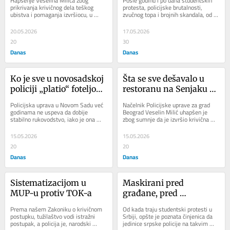
Hapšenje Veselina Milića zbog 
Posle godinu i po dana studentskih 
dosadašnjoj istrazi 
prikrivanja krivičnog dela teškog 
protesta, policijske brutalnosti, 
ubistva i pomaganja izvršiocu, u 
zvučnog topa i brojnih skandala, od 
ubistva na Senjaku?
trenutku dok je bio načelnik 
ugleda srpske policije ostalo je 
beogradske...
veoma malo....
20.05.2026
17.05.2026
20
30
Danas
Danas
Ko je sve u novosadskoj 
Šta se sve dešavalo u 
policiji „platio“ foteljom 
restoranu na Senjaku 
od početka studentskih 
zbog čega je Veselin 
Policijska uprava u Novom Sadu već 
Načelnik Policijske uprave za grad 
protesta: Umesto 
Milić uhapšen: Da li bi 
godinama ne uspeva da dobije 
Beograd Veselin Milić uhapšen je 
stabilno rukovodstvo, iako je ona 
zbog sumnje da je izvršio krivična 
lojalnih lojalniji
Dačić i Vasiljević trebalo 
posle beogradske najveća u Srbiji. 
dela neprijavljivanje krivičnog dela i...
da podnesu ostavke?
Poslednji kadar...
15.05.2026
15.05.2026
20
20
Danas
Danas
Sistematizacijom u 
Maskirani pred 
MUP-u protiv TOK-a
građane, pred 
huliganima bez 
Prema našem Zakoniku o krivičnom 
Od kada traju studentski protesti u 
fantomki: Zašto 
postupku, tužilaštvo vodi istražni 
Srbiji, opšte je poznata činjenica da 
postupak, a policija je, narodski 
jedinice srpske policije na takvim 
Žandarmerija ne 