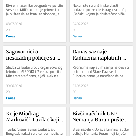
da se vrati na posao u 
istrage u Prištini 
Bivšem načelniku beogradske policije 
Nakon što su prištinske vlasti 
policiju?
ponovo otvorilo pitanje 
Veselinu Miliću ukinut je pritvor i on 
nedavno pokrenule istragu za slučaj 
je pušten da se brani sa slobode, jer 
„Račak“, kojom je obuhvaćeno više 
Račka
je Viši sud u Beogradu...
nekadašnjih pripadnika 
Jugoslovenske...
08.07.2026
04.07.2026
20
20
Danas
Danas
Sagovornici o 
Danas saznaje: 
nesaradnji policije sa 
Radnicma naplatnih 
TOK-om u vezi sa 
rampi naređeno da ne 
Služba za borbu protiv organizovanog 
Radnicima naplatnih rampi na deonici 
predmetom 
naplaćuju putarinu 
kriminala (SBPOK) i Poreska policija 
auto-puta od Stare Pazove do 
Ministarstva finansija još uvek nisu 
Subotice danas je naređeno da ne 
„Nadstrešnica“: 
autobusima koji 
dostavili Javnom tužilaštvu za...
naplaćuju putarinu autobusima i 
Tužilaštvu potrebna 
prevoze SNS aktiviste
kombijima koji...
30.06.2026
27.06.2026
tužilačka policija
20
20
Danas
Danas
Ko je Miodrag 
Bivši načelnik UKP 
Marković? Tužilac koji 
Nemanja Đuran pušten 
vodi istragu zbog 
da se brani sa slobode
Tužilac Višeg javnog tužilaštva u 
Bivši načelnik Uprave kriminalističke 
„simulacije dejstva 
Beogradu nalazi se u centru medijske 
policije Nemanja Đuran, koji je juče 