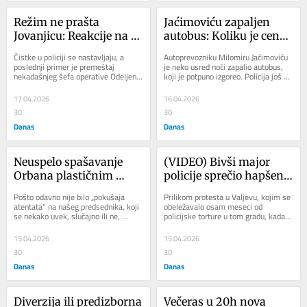
Režim ne prašta 
Jaćimoviću zapaljen 
Jovanjicu: Reakcije na 
autobus: Koliku je cenu 
smenu inspektora 
do sada platio 
Čistke u policiji se nastavljaju, a 
Autoprevozniku Milomiru Jaćimoviću 
Dušana Mitića
autoprevoznik koji 
poslednji primer je premeštaj 
je neko usred noći zapalio autobus, 
nekadašnjeg šefa operative Odeljenja 
koji je potpuno izgoreo. Policija još 
prkosi režimu
za borbu protiv narkotika i jednog 
uvek nije pronašla počinioca, iako...
od...
17.04.2026
16.04.2026
30
30
Danas
Danas
Neuspelo spašavanje 
(VIDEO) Bivši major 
Orbana plastičnim 
policije sprečio hapšenje 
eksplozivom u Kanjiži
devojke na protestu u 
Pošto odavno nije bilo „pokušaja 
Prilikom protesta u Valjevu, kojim se 
Valjevu
atentata“ na našeg predsednika, koji 
obeležavalo osam meseci od 
se nekako uvek, slučajno ili ne, 
policijske torture u tom gradu, kada 
dešavaju kada predsedniku 
je 14. avgusta prošle godine policija 
ponestane...
pretukla...
15.04.2026
15.04.2026
30
30
Danas
Danas
Diverzija ili predizborna 
Večeras u 20h nova 