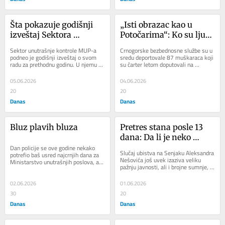
Šta pokazuje godišnji 
„Isti obrazac kao u 
izveštaj Sektora 
Potočarima“: Ko su ljudi 
unutrašnje kontrole 
koje je Podgorica 
Sektor unutrašnje kontrole MUP-a 
Crnogorske bezbednosne službe su u 
MUP-a u odnosu na 
proterala pred Vučićev 
podneo je godišnji izveštaj o svom 
sredu deportovale 87 muškaraca koji 
radu za prethodnu godinu. U njemu se 
su čarter letom doputovali na 
prethodne?
dolazak?
nalaze podaci o tome šta je sve 
aerodrom u Tivat uoči samita 
SUK...
Evropska unija...
05.06.2026
04.06.2026
20
20
Danas
Danas
Bluz plavih bluza
Pretres stana posle 13 
dana: Da li je neko 
Dan policije se ove godine nekako 
Miliću ostavio dovoljno 
Slučaj ubistva na Senjaku Aleksandra 
potrefio baš usred najcrnjih dana za 
vremena da ukloni 
Nešovića još uvek izaziva veliku 
Ministarstvo unutrašnjih poslova, ali 
pažnju javnosti, ali i brojne sumnje, 
tragove?
mi živimo paradoks, pa zašto bi i...
naročito kada je u pitanju sada...
02.06.2026
01.06.2026
30
20
Danas
Danas