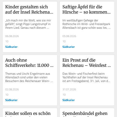
Kinder gestalten sich 
Saftige Äpfel für die 
auf der Insel Reichenau 
Hirsche – so kommen 
eine fantastische bunte 
die Tiere im Wildpark 
„Ich mach mir die Welt, wie sie mir 
Im weitläufigen Gehege der 
Welt
Allensbach mit der 
gefällt“, singt Pippi Langstrumpf in 
Rothirsche im Wild- und Freizeitpark 
ihrem Lied. Genau nach diesem 
Allensbach ist ganz schön was los, 
Hitze klar
Motto haben sich jetzt zehn 
wenn Parkleiterin Martina Schleith 
Reichenauer...
mit einem...
06.08.2026
05.08.2026
10
10
Südkurier
Südkurier
Auch ohne 
Ein Prost auf die 
Schiffsverkehr: 11.000 
Reichenau – Weinfest 
Besucher beim 
auf der Bodenseeinsel 
Thomas und Uschi Engelmann aus 
Das Wein- und Fischerfest beim 
Reichenauer Wein- und 
hat begonnen
Allensbach sind unter den vielen 
Yachthafen auf der Insel Reichenau 
Besuchern des Reichenauer Wein- 
ist am Freitagabend, 31. Juli, von der 
Fischerfest
und Fischerfestes am Sonntag, und 
Hauptorganisatorin Victoria 
sie geben wohl...
Dietenberger und...
02.08.2026
31.07.2026
10
10
Südkurier
Südkurier
Kinder sollen es schön 
Spendenbändel gehen 