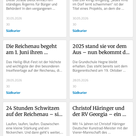
kann richtig teuer 
können
ständiges Ärgernis für Bürger und 
im Dorf lernt schwimmen“ ist der 
Behörden! In den vergangenen 
Titel eines Projekts, an dem die 
werden
Wochen sind vermehrt Autos und 
Allensbacher Gruppe der Deutschen...
teils größere...
30.05.2026
30.05.2026
30
30
Südkurier
Südkurier
Die Reichenau begeht 
2025 stand sie vor dem 
am 1. Juni ihren 
Aus – nun bekommt die 
höchsten Feiertag – das 
Grundschule Hegne 
Das Heilig-Blut-Fest ist der höchste 
Die Grundschule Hegne bleibt 
Heilig-Blut-Fest
eine neue feste Leitung
und wichtigste der drei besonderen 
erhalten. Das steht bereits seit dem 
Inselfeiertage auf der Reichenau, die 
Bürgerentscheid am 19. Oktober 
auf die große Klosterzeit 
2025 fest, als sich eine Mehrheit der 
zurückgehen...
Wähler aus...
28.05.2026
28.05.2026
30
30
Südkurier
Südkurier
24 Stunden Schwitzen 
Christof Häringer und 
auf der Reichenau – sie 
der RV Georgia – ein 
laufen Tag und Nacht
Leben im Zeichen der 
Laufen, laufen, laufen. Dazwischen 
Mit 14 Jahren ist Christof Häringer 
Räder
eine kleine Stärkung und ein 
Deutscher Kunstrad-Meister mit der 
Nickerchen. Und dann geht’s weiter, 
Vierer-Mannschaft des 