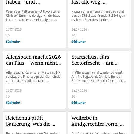
haben - und 
fast alle weg! 
irgendwann auch 
Allensbacher 
Wenn der Kaltbrunner Ortsvorsteher 
Florian Ermrich aus Allensbach und 
weniger eng?
Seetorfescht kommt 
Christof Erne ins dortige Kinderhaus 
Lucian Stifel aus Freudental bringen 
kommt, wird er an seine eigene 
es beim Seetofescht der 
prima bei Besuchern an
Kindheit erinnert, als er selbst dort 
Allensbacher Vereine am Sonntag auf 
war....
den Punkt: „Es...
27.07.2026
26.07.2026
10
20
Südkurier
Südkurier
Allensbach macht 2026 
Startschuss fürs 
ein Plus – wenn nichts 
Seetorfescht – am 
dazwischenkommt
Gnadensee wird am 
Allensbachs Kämmerer Matthias Fix 
In Allensbach wird wieder gefeiert. 
Wochenende gefeiert
schätzt die Finanzlage der Gemeinde 
Am Freitagabend, 24. Juli, fiel der 
aktuell als stabil ein. Doch 
Startschuss zum Seetorfescht der 
gleichzeitig auch als fragil angesichts 
Vereine mit dem traditionellen 
der...
Sternenmarsch...
25.07.2026
24.07.2026
30
20
Südkurier
Südkurier
Reichenau prüft 
Welterbe in 
Sanierung: Was die 
kindgerechter Form: 
Potenzialanalyse für 
Der neue Spielplatz auf 
Bei einigen kommunalen Gebäuden 
Am Anfang war Wildnis auf der Insel 