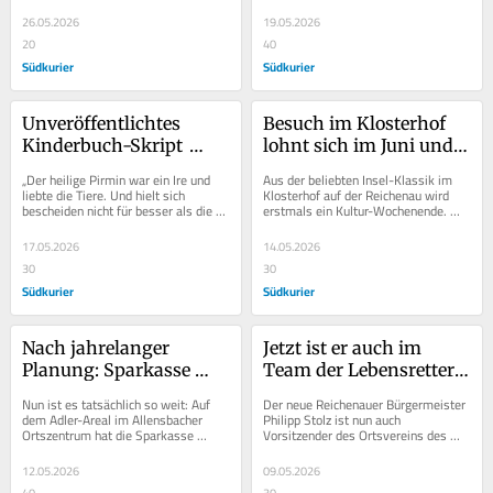
so weit die Beine tragen. So wird es 
Radfahrervereins Georgia Reichenau 
wieder...
in der Schülerklasse...
26.05.2026
19.05.2026
20
40
Südkurier
Südkurier
Unveröffentlichtes 
Besuch im Klosterhof 
Kinderbuch-Skript 
lohnt sich im Juni und 
kehrt als Leihgabe nach 
Juli gleich mehrfach
„Der heilige Pirmin war ein Ire und 
Aus der beliebten Insel-Klassik im 
Allensbach zurück
liebte die Tiere. Und hielt sich 
Klosterhof auf der Reichenau wird 
bescheiden nicht für besser als die 
erstmals ein Kultur-Wochenende. 
rauhen Heiden.“ So dichtete der...
Zunächst gibt es in der 
stimmungsvollen...
17.05.2026
14.05.2026
30
30
Südkurier
Südkurier
Nach jahrelanger 
Jetzt ist er auch im 
Planung: Sparkasse 
Team der Lebensretter: 
bringt den Allensbacher 
Reichenauer 
Nun ist es tatsächlich so weit: Auf 
Der neue Reichenauer Bürgermeister 
Adler zum Fliegen
Bürgermeister führt das 
dem Adler-Areal im Allensbacher 
Philipp Stolz ist nun auch 
Ortszentrum hat die Sparkasse 
Vorsitzender des Ortsvereins des 
Rote Kreuz
Reichenau den Spatenstich für den 
Deutschen Roten Kreuzes (DRK). Er 
Bau einer neuen...
wurde in der...
12.05.2026
09.05.2026
40
30