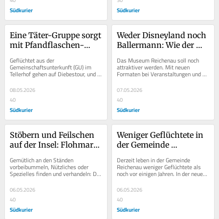
Südkurier
Südkurier
Eine Täter-Gruppe sorgt 
Weder Disneyland noch 
mit Pfandflaschen-
Ballermann: Wie der 
Diebstahl für große 
Reichenauer Tourismus 
Geflüchtet aus der 
Das Museum Reichenau soll noch 
Unruhe auf der Insel 
der Zukunft aussehen 
Gemeinschaftsunterkunft (GU) im 
attraktiver werden. Mit neuen 
Tellerhof gehen auf Diebestour, und 
Formaten bei Veranstaltungen und 
Reichenau
soll
niemand tut was dagegen. Diese 
Führungen auf der Insel sollen 
Meinung kursiert offenbar bei...
gezielter Gäste und...
08.05.2026
07.05.2026
40
40
Südkurier
Südkurier
Stöbern und Feilschen 
Weniger Geflüchtete in 
auf der Insel: Flohmarkt 
der Gemeinde 
an der Ergat lockt die 
Reichenau: Werden bald 
Gemütlich an den Ständen 
Derzeit leben in der Gemeinde 
Schnäppchenjäger an
Räume frei?
vorbeibummeln, Nützliches oder 
Reichenau weniger Geflüchtete als 
Spezielles finden und verhandeln: Der 
noch vor einigen Jahren. In der neuen 
traditionelle Flohmarkt rund um die 
Gemeinschaftsunterkunft (GU) des 
Ergat im Zentrum...
Landkreises im...
06.05.2026
06.05.2026
40
40
Südkurier
Südkurier