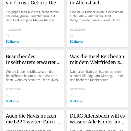
vor Christi Geburt: Die 
in Allensbach 
Kelten kommen nach 
diskutieren Bürger bei 
Ein gepflegtes Äußeres, farbenfrohe 
Eine neue Bodanrückhalle wünschen 
Allensbach
Zukunftsprojekten mit
Kleidung, große Fleischspieße auf 
sich viele Allensbacher. Und 
dem Grill und jede Menge Alkohol: So 
Bürgermeister Stefan Friedrich hat 
feiern vermutlich wieder manche...
das Thema auf die Agenda gesetzt. 
Wie das Projekt...
11.06.2026
07.06.2026
40
30
Südkurier
Südkurier
Besucher des 
Was die Insel Reichenau 
Inseltheaters erwartet 
mit dem Weltfrieden zu 
diesmal eine komische 
tun hat
Wo die Liebe hinfällt, wissen die 
Nach alter Tradition haben mehrere 
Kreuzfahrt ins 
Betroffenen bekanntlich meist erst 
hundert Gläubige am Montag, 1. Juni, 
dann, wenn es passiert. Denn: „Das 
den höchsten Reichenauer 
Liebesglück
Leben hat immer Überraschungen 
Inselfeiertag begangen, das Heilig-
parat“,...
Blut-Fest....
04.06.2026
01.06.2026
30
30
Südkurier
Südkurier
Auch die Navis nutzen 
DLRG Allensbach will es 
die L220 weiter: Fahrt 
wissen: Alle Kinder im 
auf Ex-Landesstraße 
Ort sollen schwimmen 
Diese Straße bleibt einfach ein 
Das Ziel klingt ehrgeizig. „Jedes Kind 