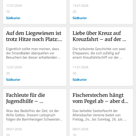
mit dem Lied...
in...
17.07.2026
13.07.2026
10
20
Südkurier
Südkurier
Auf den Liegewiesen ist 
Liebe über Kreuz auf 
trotz Hitze noch Platz: 
Kreuzfahrt – auf der 
Warum die Strandbäder 
Reichenau gibt es bald 
Eigentlich sollte man meinen, dass 
Die turbulente Geschichte von zwei 
derzeit nicht überlaufen
manch romantische 
die Strandbäder überquellen vor 
Ehepaaren, die sich zufällig auf 
Besuchern bei dieser anhaltenden 
einem Kreuzfahrtschiff vor der 
Verwicklung
Wärme bis Hitze. Doch in den Bädern 
Amalfi-Küste begegnen, steht im 
in...
Mittelpunkt des...
12.07.2026
11.07.2026
20
20
Südkurier
Südkurier
Fachleute für die 
Fischerstechen hängt 
Jugendhilfe – 
vom Pegel ab – aber das 
Marianum schlägt am 1. 
weitere Seetorfescht-
Was das Bedürfnis der Zeit, ist der 
Das beliebte Seetorfescht der 
September ein neues 
Programm ist in 
Wille Gottes. Diesem Leitspruch 
Allensbacher Vereine bietet von 
folgen die Barmherzigen Schwestern 
Freitag, 24., bis Sonntag, 26. Juli, 
Ausbildungskapitel auf
trockenen Tüchern
vom Kloster Hegne wieder einmal 
wieder drei Tage lang Musik und 
mit der...
Programm für alle...
09.07.2026
08.07.2026
20
20