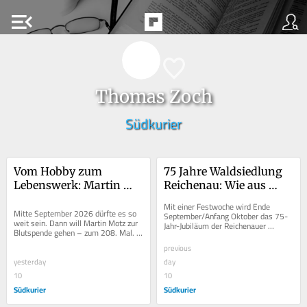
menu_open
Thomas Zoch
Südkurier
Vom Hobby zum 
75 Jahre Waldsiedlung 
Lebenswerk: Martin 
Reichenau: Wie aus 
Motz spendete über 100 
Fremden eine vereinte 
Mit einer Festwoche wird Ende 
Liter Blut
Mitte September 2026 dürfte es so 
Dorfgemeinschaft 
September/Anfang Oktober das 75-
weit sein. Dann will Martin Motz zur 
Jahr-Jubiläum der Reichenauer 
wurde
Blutspende gehen – zum 208. Mal. 
Waldsiedlung gefeiert. Mit 
Das komme im Ländle eher selten 
Grußworten und Rückblicken,...
previous
vor, teilt...
yesterday
day
10
10
Südkurier
Südkurier