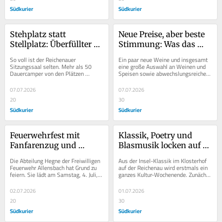
Südkurier
Südkurier
Stehplatz statt 
Neue Preise, aber beste 
Stellplatz: Überfüllter 
Stimmung: Was das 
Sitzungssaal bei 
Reichenauer Wein- und 
So voll ist der Reichenauer 
Ein paar neue Weine und insgesamt 
Diskussion um 
Fischerfest 2026 
Sitzungssaal selten. Mehr als 50 
eine große Auswahl an Weinen und 
Dauercamper von den Plätzen 
Speisen sowie abwechslungsreiche 
Dauercamper im 
besonders macht
Sandseele und Willam sind am 
Blasmusik bietet das 45. 
Gemeinderat
Montagabend, 8. Juli, zur...
Reichenauer Wein- und...
07.07.2026
07.07.2026
20
30
Südkurier
Südkurier
Feuerwehrfest mit 
Klassik, Poetry und 
Fanfarenzug und 
Blasmusik locken auf 
Fettexplosionen
die Bodensee-Insel
Die Abteilung Hegne der Freiwilligen 
Aus der Insel-Klassik im Klosterhof 
Feuerwehr Allensbach hat Grund zu 
auf der Reichenau wird erstmals ein 
feiern. Sie lädt am Samstag, 4. Juli, 
ganzes Kultur-Wochenende. Zunächst 
zu einem Straßenfest beim 
gibt es in der stimmungsvollen...
Feuerwehrhaus...
02.07.2026
01.07.2026
20
30
Südkurier
Südkurier