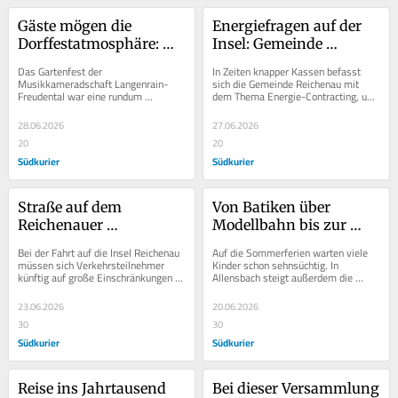
Gäste mögen die 
Energiefragen auf der 
Dorffestatmosphäre: 
Insel: Gemeinde 
„Der Zusammenhalt 
Reichenau prüft Wege 
Das Gartenfest der 
In Zeiten knapper Kassen befasst 
wird hier 
für die Versorgung der 
Musikkameradschaft Langenrain-
sich die Gemeinde Reichenau mit 
Freudental war eine rundum 
dem Thema Energie-Contracting, um 
großgeschrieben“
Zukunft
gelungene Veranstaltung. Das 
Gebäude energetisch zu sanieren und 
Festzelt auf der Lichtung und der 
mit...
28.06.2026
27.06.2026
Platz davor...
20
20
Südkurier
Südkurier
Straße auf dem 
Von Batiken über 
Reichenauer 
Modellbahn bis zur 
Inseldamm wird 
Kräutertour: viele neue 
Bei der Fahrt auf die Insel Reichenau 
Auf die Sommerferien warten viele 
erneuert: „Wir brauchen 
Angebote im 
müssen sich Verkehrsteilnehmer 
Kinder schon sehnsüchtig. In 
künftig auf große Einschränkungen 
Allensbach steigt außerdem die 
auf jeden Fall eine 
Ferienprogramm
einstellen: Die Neubauleitung Singen 
Vorfreude auf das Programm der 
Vollsperrung“
plant...
Kinderwochen, wissen...
23.06.2026
20.06.2026
30
30
Südkurier
Südkurier
Reise ins Jahrtausend 
Bei dieser Versammlung 