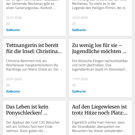
Gemeindegebäude 
der Reichenau soll 
der Gemeinde Reichenau gibt es 
Reichenau. So steht es in der 
einen Sanierungsstau. Konkret 
Legende des Heiligen Pirmin, der dort 
bringen soll
einzigartig werden
vorgenommen hat man sich die 
dann im Jahr 724 ein Kloster 
energetische und technische...
errichten ließ....
24.07.2026
22.07.2026
20
20
Südkurier
Südkurier
Tettnangerin ist bereit 
Zu wenig los für sie – 
für die Insel: Christina 
Jugendliche möchten 
Bammert übernimmt 
wieder einen festen 
Christina Bammert tritt als 
Die Wünsche klingen nachvollziehbar 
das Reichenauer 
Treff und mehr 
Reichenauer Hauptamtsleiterin die 
und nicht übertrieben. Das 
Nachfolge von Mario Streib an. Der 
Jugendzentrum (Juze) im Allensbacher 
Hauptamt
Angebote in Allensbach
Gemeinderat hat die 32-Jährige in...
Gewerbegebiet sollte mindestens 
einmal, besser...
20.07.2026
17.07.2026
20
20
Südkurier
Südkurier
Das Leben ist kein 
Auf den Liegewiesen ist 
Ponyschlecken! 
trotz Hitze noch Platz: 
Inseltheater bietet 
Warum die Strandbäder 
Der Applaus der rund 130 Besucher 
Eigentlich sollte man meinen, dass 
Wortwitz, Musik und 
derzeit nicht überlaufen
will am Schluss fast kein Ende 
die Strandbäder überquellen vor 
nehmen. Dann geben die 
Besuchern bei dieser anhaltenden 
heitere Verwechslungen
Schauspieler die gewünschte Zugabe 
Wärme bis Hitze. Doch in den Bädern 