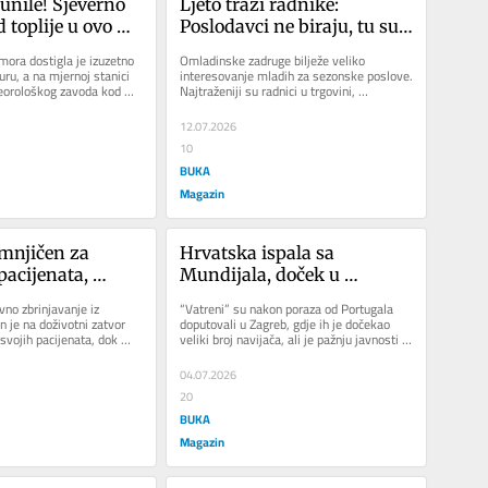
bunile! Sjeverno 
Ljeto traži radnike: 
toplije u ovo 
Poslodavci ne biraju, tu su i 
ne
cijene satnica
ora dostigla je izuzetno 
Omladinske zadruge bilježe veliko 
ru, a na mjernoj stanici 
interesovanje mladih za sezonske poslove. 
orološkog zavoda kod 
Najtraženiji su radnici u trgovini, 
dije...
ugostiteljstvu, administraciji i...
12.07.2026
10
BUKA
Magazin
mnjičen za 
Hrvatska ispala sa 
pacijenata, 
Mundijala, doček u 
e još 76 slučajeva
Zagrebu zasjenile 
vno zbrinjavanje iz 
“Vatreni” su nakon poraza od Portugala 
Thompsonove pjesme: 
je na doživotni zatvor 
doputovali u Zagreb, gdje ih je dočekao 
svojih pacijenata, dok 
veliki broj navijača, ali je pažnju javnosti 
Nastala velika polemika
 da bi broj...
privukla atmosfera...
04.07.2026
20
BUKA
Magazin