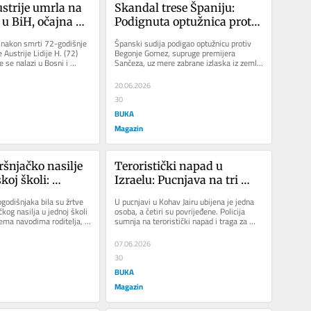
ustrije umrla na 
Skandal trese Španiju: 
u BiH, očajna 
Podignuta optužnica protiv 
bog papirologije 
supruge premijera Pedra 
 nakon smrti 72-godišnje 
Španski sudija podigao optužnicu protiv 
a ne može da je 
Sančeza
 Austrije Lidije H. (72) 
Begonje Gomez, supruge premijera 
je se nalazi u Bosni i 
Sančeza, uz mere zabrane izlaska iz zemlje 
..
i obavezno javljanje sudu....
20.06.2026
30
BUKA
Magazin
šnjačko nasilje 
Teroristički napad u 
oj školi: 
Izraelu: Pucnjava na tri 
ečake kako kleče 
različite lokacije, ima 
godišnjaka bila su žrtve 
U pucnjavi u Kohav Jairu ubijena je jedna 
 noge
mrtvih i ranjenih
kog nasilja u jednoj školi 
osoba, a četiri su povrijeđene. Policija 
ema navodima roditelja, 
sumnja na teroristički napad i traga za 
...
napadačima. Jedna osoba...
07.06.2026
30
BUKA
Magazin