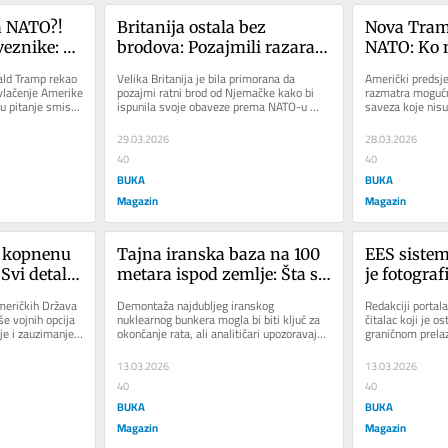
 NATO?! 
Britanija ostala bez 
Nova Tram
eznike: 
brodova: Pozajmili razarač 
NATO: Ko n
r, 
od Njemačke
odsto za v
ld Tramp rekao 
Velika Britanija je bila primorana da 
Američki predsj
lačenju”
ga braniti
vlačenje Amerike 
pozajmi ratni brod od Njemačke kako bi 
razmatra mogućn
u pitanje smisao 
ispunila svoje obaveze prema NATO-u 
saveza koje nisu
nakon što je britanski premijer Kir...
povećaju svoje v
odsto...
29.03.2026
28.03.2026
40
40
BUKA
BUKA
Magazin
Magazin
 kopnenu 
Tajna iranska baza na 100 
EES sistem
Svi detalji 
metara ispod zemlje: Šta se 
je fotograf
o se 
krije u kompleksu „Pickaxe 
obavezno z
meričkih Država 
Demontaža najdubljeg iranskog 
Redakciji portala
je gotov!
Mountain“?
 vojnih opcija 
nuklearnog bunkera mogla bi biti ključ za 
čitalac koji je o
je i zauzimanje 
okončanje rata, ali analitičari upozoravaju 
graničnom prelaz
da bi njegovo potpuno...
uzimani biometrij
13.03.2026
13.03.2026
40
40
BUKA
BUKA
Magazin
Magazin