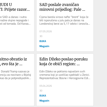
JUDI U 
SAD poslale zvaničan 
 Prijete razorne 
mirovni prijedlog: Pale 
ke oluje
cijene nafte na Londonskoj 
ve SAD-a danas i sutra 
Cijena barela sirove nafte “brent” koja će 
berzi
nažne olujne nepogode i 
biti isporučena u julu pala je danas na 
t od tornada. Od Kanzasa 
Londonskoj berzi za 5,17 odsto i iznosila 
ebraske...
je 96,03 dolara....
07.05.2026
30
BUKA
Magazin
tno obratio iz 
Edin Džeko poslao poruku 
 evo šta je 
koja će obići region: 
“Đoković je pokazao koliko 
 Donald Tramp sazvao je 
Edin Džeko se poklonio najvećem svih 
je veliki”
ciju za novinare u Bijeloj 
vremena koji je uveličao spektakl u Zenici. 
kao da je potpredsjednik 
Reprezentativac Bosne i Hercegovine Edin 
...
Džeko osvrnuo se na...
05.04.2026
30
BUKA
Magazin