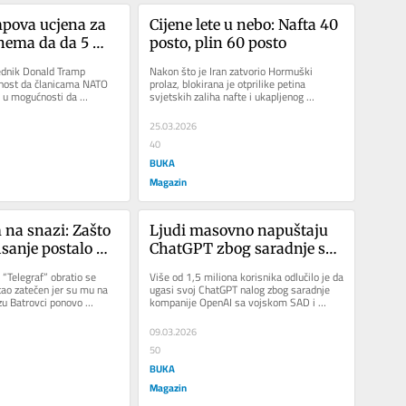
pova ucjena za 
Cijene lete u nebo: Nafta 40 
ema da da 5 
posto, plin 60 posto
ojsku – nećemo 
ednik Donald Tramp 
Nakon što je Iran zatvorio Hormuški 
ost da članicama NATO 
prolaz, blokirana je otprilike petina 
 u mogućnosti da 
svjetskih zaliha nafte i ukapljenog 
ojne izdatke do pet 
prirodnog plina, što je izazvalo...
25.03.2026
40
BUKA
Magazin
 na snazi: Zašto 
Ljudi masovno napuštaju 
isanje postalo 
ChatGPT zbog saradnje sa 
a sve putnike?
američkom vojskom
 “Telegraf” obratio se 
Više od 1,5 miliona korisnika odlučilo je da 
stao zatečen jer su mu na 
ugasi svoj ChatGPT nalog zbog saradnje 
u Batrovci ponovo 
kompanije OpenAI sa vojskom SAD i 
ski...
kontroverznih donacija. Ako...
09.03.2026
50
BUKA
Magazin