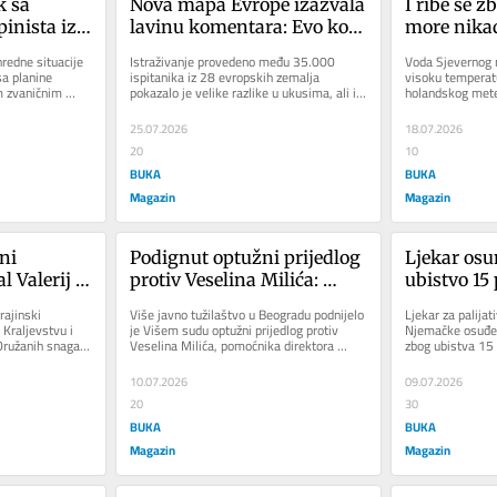
 sa 
Nova mapa Evrope izazvala 
I ribe se z
inista iz 
lavinu komentara: Evo koju 
more nikad 
jena na 
naciju građani BiH 
doba godi
edne situacije 
Istraživanje provedeno među 35.000 
Voda Sjevernog m
 ne mogu 
smatraju najprivlačnijom
a planine 
ispitanika iz 28 evropskih zemalja 
visoku temperatu
m zvaničnim 
pokazalo je velike razlike u ukusima, ali i 
holandskog mete
ulih...
potpuno jedinstven stav građana...
obale Južne Holan
25.07.2026
18.07.2026
20
10
BUKA
BUKA
Magazin
Magazin
ni 
Podignut optužni prijedlog 
Ljekar osu
 Valerij 
protiv Veselina Milića: 
ubistvo 15 
isle da 
Terete ga za 
istražuje s
rajinski 
Više javno tužilaštvo u Beogradu podnijelo 
Ljekar za palijati
to je 
neprijavljivanje ubistva i 
raljevstvu i 
je Višem sudu optužni prijedlog protiv 
Njemačke osuđen 
ružanih snaga 
Veselina Milića, pomoćnika direktora 
zbog ubistva 15 
falsifikovanje službene 
policije i načelnika...
tužilaštvo sumnja
isprave
10.07.2026
09.07.2026
20
30
BUKA
BUKA
Magazin
Magazin