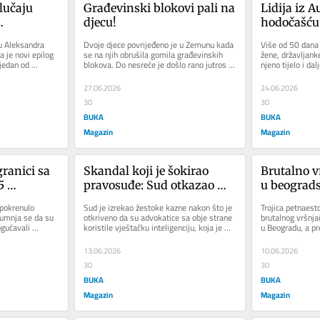
lučaju 
Građevinski blokovi pali na 
Lidija iz A
djecu!
hodočašću 
nje 
porodica z
u Aleksandra 
Dvoje djece povrijeđeno je u Zemunu kada 
Više od 50 dana
ubistvu 
već 50 dan
 je novi epilog 
se na njih obrušila gomila građevinskih 
žene, državljanke
jedan od 
blokova. Do nesreće je došlo rano jutros u 
njeno tijelo i dal
sahrani
cu...
Zemunu, dok su se...
Hercegovini, dok.
27.06.2026
24.06.2026
30
30
BUKA
BUKA
Magazin
Magazin
ranici sa 
Skandal koji je šokirao 
Brutalno vr
 
pravosuđe: Sud otkazao 
u beogradsk
ika zbog 
suđenje jer su advokati obje 
Snimali dj
pokrenulo 
Sud je izrekao žestoke kazne nakon što je 
Trojica petnaesto
ciju
strane koristili AI
i ljube im
umnja se da su 
otkriveno da su advokatice sa obje strane 
brutalnog vršnjač
ućavali 
koristile vještačku inteligenciju, koja je 
u Beogradu, a pr
robe bez...
izmislila...
grupa vršnjaka ih
13.06.2026
10.06.2026
30
30
BUKA
BUKA
Magazin
Magazin