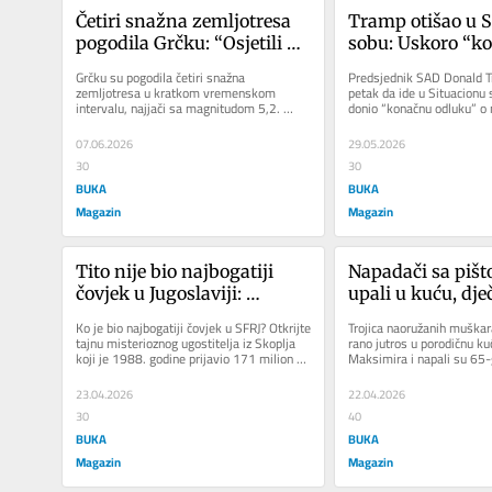
Četiri snažna zemljotresa 
Tramp otišao u S
pogodila Grčku: “Osjetili 
sobu: Uskoro “ko
smo na plaži, baš je bilo 
odluka” o Iranu
Grčku su pogodila četiri snažna 
Predsjednik SAD Donald Tr
strašno”
zemljotresa u kratkom vremenskom 
petak da ide u Situacionu 
intervalu, najjači sa magnitudom 5,2. 
donio “konačnu odluku” o 
Četiri zemljotresa, u svega četiri minuta...
koracima prema Iranu. “Ira
07.06.2026
29.05.2026
30
30
BUKA
BUKA
Magazin
Magazin
Tito nije bio najbogatiji 
Napadači sa pišto
čovjek u Jugoslaviji: 
upali u kuću, dje
Misteriozni ugostitelj na 
odbranio porodi
Ko je bio najbogatiji čovjek u SFRJ? Otkrijte 
Trojica naoružanih muškar
vrhu SFRJ sa 171 milionom
tajnu misterioznog ugostitelja iz Skoplja 
rano jutros u porodičnu ku
koji je 1988. godine prijavio 171 milion 
Maksimira i napali su 65-
dinara. Iako...
vlasnika kuće. U tom se...
23.04.2026
22.04.2026
30
40
BUKA
BUKA
Magazin
Magazin