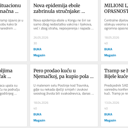
ituacionu 
Nova epidemija ebole 
MILIONI L
načna 
zabrinula stručnjake: 
OPASNOSTI:
Najveći problem nisu 
superćelijs
amp izjavio je u 
Nova epidemija ebole u Kongu ne širi se 
Centralne dijelo
lijekovi i vakcine
sobu kako bi 
samo zbog nedostatka vakcina i lijekova, 
očekuju veoma s
narednim 
već i zbog straha, nepovjerenja i napada na 
ogromna opasnos
n...
zdravstvene radnike,...
do jugoistočne N
26.05.2026
18.05.2026
30
40
BUKA
BUKA
Magazin
Magazin
ljima 
Pero prodao kuću u 
Tramp se hi
čak 
Njemačkoj, pa kupio pola 
Bijele kuće,
cu
rodnog sela u BiH
poručio
aca upala su 
U malenom selu Postinje kod Travnika, 
Predsjednik SAD
ću na području 
gdje su nekada dječiji smijeh i zvukovi 
vanrednu konferen
godišnjeg 
seoskog života bili svakodnevica, danas 
kući. Tramp je re
se ponovo budi nada. Za to je...
SAD Džej Di Vens
18.04.2026
13.04.2026
40
40
BUKA
BUKA
Magazin
Magazin