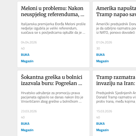
Meloni u problemu: Nakon 
Amerika napušta
neuspjelog referenduma, 
Tramp napao sav
veza ministara sa mafijom, 
“To je papirni tiga
Italijanska premijerka Đorđa Meloni prošle 
Američki predsjednik Dona
VLADU DRMA I LJUBAVNA 
razmišljam o pov
nedjelje izgubila je veliki referendum, 
je da ozbiljno razmatra po
suočava se s posljedicama optužbi da je 
iz NATO, ponovo dovodeći 
AFERA
jedan od njenih...
saveza. „NATO je...
04.04.2026
01.04.2026
40
30
BUKA
BUKA
Magazin
Magazin
Šokantna greška u bolnici 
Tramp razmatra
izazvala buru: Pogrešan 
invaziju na Iran: 
pacijent proglašen mrtvim 
tajnog plana – ak
Hrvatsko udruženje za promociju prava 
Predsjednik Sjedinjenih A
u Hrvatskoj
ostvari, Teheran 
pacijenata oglasilo se danas nakon što je 
Donald Tramp razmatra više
Virovitičanin zbog greške u bolničkom 
protiv Irana, među kojima 
sistemu službeno...
strateškog ostrva...
23.03.2026
15.03.2026
40
40
BUKA
BUKA
Magazin
Magazin