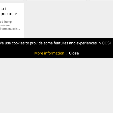
a i 
pucanja: 
ario na 
ld Trump 
era, 
 večere 
 Starmera opisao 
tnikom
.
We use cookies to provide some features and experiences in QOSH
More information
.
Close