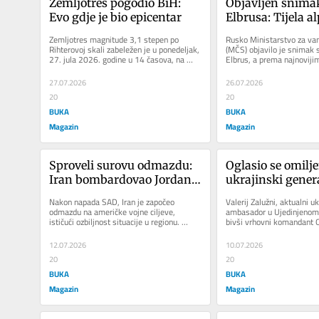
Zemljotres pogodio BiH: 
Objavljen snimak
Evo gdje je bio epicentar
Elbrusa: Tijela alp
BiH i dalje zarobl
Zemljotres magnitude 3,1 stepen po 
Rusko Ministarstvo za vanr
planini, spasioci
Rihterovoj skali zabeležen je u ponedeljak, 
(MČS) objavilo je snimak s
27. jula 2026. godine u 14 časova, na 
Elbrus, a prema najnoviji
do njih (VIDEO)
području Bosne i Hercegovine....
informacijama, tijela pogin
27.07.2026
26.07.2026
20
20
BUKA
BUKA
Magazin
Magazin
Sproveli surovu odmazdu: 
Oglasio se omilje
Iran bombardovao Jordan, 
ukrajinski general
Kuvajt i Bahrein
Zalužni: Mnogi m
Nakon napada SAD, Iran je započeo 
Valerij Zalužni, aktualni uk
Rusi gube rat, ali 
odmazdu na američke vojne ciljeve, 
ambasador u Ujedinjenom K
ističući ozbiljnost situacije u regionu. 
bivši vrhovni komandant O
opasna pogreška
Nakon novih američkih napada...
Ukrajine, objavio je u...
12.07.2026
10.07.2026
20
20
BUKA
BUKA
Magazin
Magazin