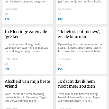
een belangrijk gesprek, we gingen 
geeft me de tijd om het Panini-album 
een project doen samen, maar hij 
vol te krijgen. Daar moeten deze keer 
was er met...
niet...
16.06.2026
09.06.2026
20
20
PZC
PZC
In Kloetinge zaten alle 
'Ik heb slecht nieuws', 
‘gekken’
zei de buurman
In het dorp waar ik opgroeide, 
Op een dag stond de buurman op de 
woonden een paar mensen met wie 
stoep. „Ik heb slecht nieuws”, zei hij. 
het niet zo goed ging. De een 
Ik schrok. Wat was er aan de hand? 
worstelde met een verslaving, de 
Hij keek me ernstig aan. „Ik heb...
ander met een depressie....
02.06.2026
26.05.2026
20
30
PZC
PZC
Afscheid van mijn beste 
Ik dacht dat ik hem 
vriend
nooit meer zou zien
Twee jaar na zijn hersenbloeding 
Twee jaar na zijn hersenbloeding 
bezoek ik hem in Zaamslag. Tegen 
bezoek ik hem in Zaamslag. Tegen 
alle verwachtingen in is hij 
alle verwachtingen in is hij 
opgekrabbeld. Zijn haar is goed 
opgekrabbeld. Zijn haar is goed 
gegroeid, op zijn neus...
gegroeid, op zijn neus...
19.05.2026
19.05.2026