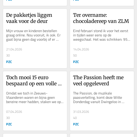
De pakketjes liggen 
Ter overname: 
vaak voor de deur
chocoladereep van ZLM
Mijn vrouw en kinderen bestellen 
Eind februari stond ik voor het eerst 
graag online. Nou vooruit, ik ook. Er 
in tijden weer eens op de 
gaat bijna geen dag voorbij of er 
weegschaal. Het was schrikken: 95 
staat een pakketbezorger van DHL, 
kilogram en een BMI van 30. Ik viel 
PostNL, DPD...
in de categorie...
21.04.2026
14.04.2026
30
50
PZC
PZC
Toch mooi 15 euro 
The Passion heeft me 
bespaard op een volle 
veel opgeleverd
tank
Omdat we toch in Zeeuws-
The Passion, de muzikale 
Vlaanderen waren en bijna geen 
paasvertelling, komt deze Witte 
benzine meer hadden, staken we op 
Donderdag vanuit Dwingeloo in 
Tweede Paasdag snel even de grens 
Drenthe. Een jaar geleden vormde 
over. Vanuit Hoek was het...
Terneuzen het decor. Veel...
07.04.2026
31.03.2026
30
40
PZC
PZC