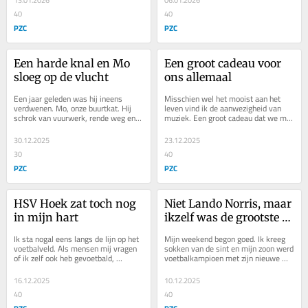
13.01.2026
06.01.2026
40
40
PZC
PZC
Een harde knal en Mo 
Een groot cadeau voor 
sloeg op de vlucht
ons allemaal
Een jaar geleden was hij ineens 
Misschien wel het mooist aan het 
verdwenen. Mo, onze buurtkat. Hij 
leven vind ik de aanwezigheid van 
schrok van vuurwerk, rende weg en 
muziek. Een groot cadeau dat we met 
begon aan een ongelooflijk avontuur. 
zijn allen hebben gekregen; het was 
Maar dat...
er en het...
30.12.2025
23.12.2025
30
40
PZC
PZC
HSV Hoek zat toch nog 
Niet Lando Norris, maar 
in mijn hart
ikzelf was de grootste 
winnaar dit weekend
Ik sta nogal eens langs de lijn op het 
Mijn weekend begon goed. Ik kreeg 
voetbalveld. Als mensen mij vragen 
sokken van de sint en mijn zoon werd 
of ik zelf ook heb gevoetbald, 
voetbalkampioen met zijn nieuwe 
antwoord ik altijd dat ik uit de...
team. Toch had ik een steen in mijn 
maag. De...
16.12.2025
10.12.2025
40
40