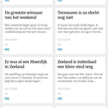
PZC
PZC
De grootste winnaar 
Terneuzen is zo slecht 
van het weekend
nog niet
Mijn weekend begon goed. Ik kreeg 
Ik kwam een oude liefde tegen. Ik 
sokken van de sint en mijn zoon werd 
had haar een tijd niet gezien, wel veel 
voetbalkampioen met zijn nieuwe 
over haar gehoord. Ze zag er niet zo 
team. Toch had ik een steen in mijn 
goed uit. Zoals ik van haar gewend 
maag. De...
was,...
09.12.2025
02.12.2025
40
40
PZC
PZC
Er was al een Moerdijk 
Zeeland is inderdaad 
in Zeeland
een klere-eind weg
De opheffing van Moerdijk zorgt ook 
We gaan naar het WK, hoera. Toch zal 
voor onrust in Zeeland. De provincie 
iets heel anders me bijblijven van de 
zegt dat er geen dorpen gaan 
succesweek van Oranje: onze 
verdwijnen om plaats te maken voor 
bondscoach Ronald Koeman vindt 
industrie en...
Zeeland te ver...
25.11.2025
18.11.2025
50
50
PZC
PZC