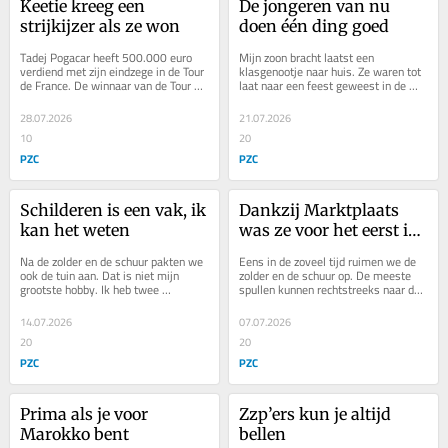
Keetie kreeg een 
De jongeren van nu 
strijkijzer als ze won
doen één ding goed
Tadej Pogacar heeft 500.000 euro 
Mijn zoon bracht laatst een 
verdiend met zijn eindzege in de Tour 
klasgenootje naar huis. Ze waren tot 
de France. De winnaar van de Tour de 
laat naar een feest geweest in de 
France Femmes, die zaterdag begint, 
voetbalkantine van Kloetinge en hij 
krijgt...
wilde haar niet...
28.07.2026
21.07.2026
10
20
PZC
PZC
Schilderen is een vak, ik 
Dankzij Marktplaats 
kan het weten
was ze voor het eerst in 
Zeeland
Na de zolder en de schuur pakten we 
Eens in de zoveel tijd ruimen we de 
ook de tuin aan. Dat is niet mijn 
zolder en de schuur op. De meeste 
grootste hobby. Ik heb twee 
spullen kunnen rechtstreeks naar de 
linkerhanden en loop vooral in de 
milieustraat of de kringloop. Wat nog 
weg. Daarom kreeg...
zo...
14.07.2026
07.07.2026
20
20
PZC
PZC
Prima als je voor 
Zzp’ers kun je altijd 
Marokko bent
bellen