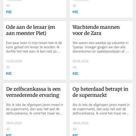
30
30
PZC
PZC
Ode aan de leraar (en 
Wachtende mannen 
aan meester Piet)
voor de Zara
Een paar keer in mijn leven heb ik de 
We waren een weekje op vakantie in 
kans gehad om leraar te worden. Ik 
Spanje. Vroeger gingen we dan alle 
durfde het niet aan; ik ben niet zo 
dierentuinen en speelparadijzen af. 
goed met grote groepen en ik heb 
Nooit gedacht dat ik daar nog eens 
te...
met...
12.05.2026
05.05.2026
30
40
PZC
PZC
De zelfscankassa is een 
Op heterdaad betrapt in 
vernederende ervaring
de supermarkt
Als ik iets de afgelopen jaren meed in 
Als ik iets de afgelopen jaren meed in 
de supermarkt, dan was het wel de 
de supermarkt, dan was het wel de 
zelfscankassa. Ik vond het maar een 
zelfscankassa. Ik vond het maar een 
vernederende ervaring, die controle...
vernederende ervaring, die controle...
28.04.2026
28.04.2026
30
30
PZC
PZC