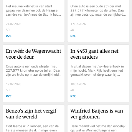
Het nieuwe kabinet is van start 
Onze auto is een oude strijder met 
gegaan en daarmee ook de Haagse 
227.577 kilometer op de teller. Daar 
carrière van Jo-Annes de Bat. Ik heb 
zijn we trots op, maar de eerlijkheid 
de wonderboy van de politiek jaren 
gebiedt te zeggen dat de lol er wel 
van dichtbij...
een...
24.02.2026
17.02.2026
50
40
PZC
PZC
En wéér de Wegenwacht 
In 4453 gaat alles net 
voor de deur
even anders
Onze auto is een oude strijder met 
Ik zit al dagen met ’s-Heerenhoek in 
227.577 kilometer op de teller. Daar 
mijn hoofd. Mark Rijk heeft een lied 
zijn we trots op, maar de eerlijkheid 
gemaakt over het dorp waar hij 
gebiedt te zeggen dat de lol er wel 
woont en dat is zo aanstekelijk dat 
een...
het dit...
17.02.2026
10.02.2026
50
40
PZC
PZC
Benzo’s zijn het vergif 
Winfried Baijens is van 
van de wereld
ver gekomen
Ooit leerde ik R. kennen, een van de 
Deze maand viel het me dan eindelijk 
liefste mensen die ik in mijn leven 
op: wat is Winfried Baijens een 