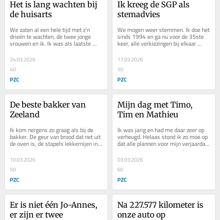
Het is lang wachten bij 
Ik kreeg de SGP als 
de huisarts
stemadvies
We zaten al een hele tijd met z’n 
We mogen weer stemmen. Ik doe het 
drieën te wachten, de twee jonge 
sinds 1994 en ga nu voor de 35ste 
vrouwen en ik. Ik was als laatste 
keer, alle verkiezingen bij elkaar 
binnengekomen. De praktijk ging 
opgeteld. Ik heb bijna elke partij al 
bijna dicht;...
eens...
24.03.2026
17.03.2026
40
50
PZC
PZC
De beste bakker van 
Mijn dag met Timo, 
Zeeland
Tim en Mathieu
Ik kom nergens zo graag als bij de 
Ik was jarig en had me daar zeer op 
bakker. De geur van brood dat net uit 
verheugd. Helaas stond ik zo moe op 
de oven is, de stapels lekkernijen in 
dat alle plannen voor mijn verjaardag 
de vitrines, de behaaglijke warmte, 
de prullenbak in konden. De naweeën 
de...
van...
10.03.2026
03.03.2026
50
60
PZC
PZC
Er is niet één Jo-Annes, 
Na 227.577 kilometer is 
er zijn er twee
onze auto op