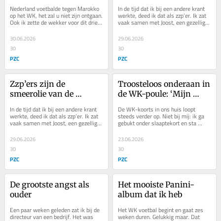
Nederland voetbalde tegen Marokko 
In de tijd dat ik bij een andere krant 
op het WK, het zal u niet zijn ontgaan. 
werkte, deed ik dat als zzp’er. Ik zat 
Ook ik zette de wekker voor dit drie 
vaak samen met Joost, een gezellige, 
uur durende treurspel. Veel...
groot uitgevallen Rotterdammer...
30.06.2026
29.06.2026
30
30
PZC
PZC
Zzp’ers zijn de 
Troosteloos onderaan in 
smeerolie van de 
de WK-poule: ‘Mijn 
samenleving
vrouw staat bovenaan’
In de tijd dat ik bij een andere krant 
De WK-koorts in ons huis loopt 
werkte, deed ik dat als zzp’er. Ik zat 
steeds verder op. Niet bij mij: ik ga 
vaak samen met Joost, een gezellige, 
gebukt onder slaaptekort en sta 
groot uitgevallen Rotterdammer...
troosteloos laatste in de WK-poule. 
Om het nog...
29.06.2026
23.06.2026
30
30
PZC
PZC
De grootste angst als 
Het mooiste Panini-
ouder
album dat ik heb
Een paar weken geleden zat ik bij de 
Het WK voetbal begint en gaat zes 
directeur van een bedrijf. Het was 
weken duren. Gelukkig maar. Dat 