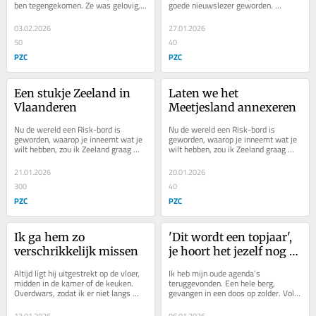
ben tegengekomen. Ze was gelovig, 
goede nieuwslezer geworden. 
haar stem even zacht als haar 
Sneeuw, Venezuela, Groenland en de 
karakter. Aan...
formatie, hij...
03.02.2026
27.01.2026
50
40
PZC
PZC
Een stukje Zeeland in 
Laten we het 
Vlaanderen
Meetjesland annexeren
Nu de wereld een Risk-bord is 
Nu de wereld een Risk-bord is 
geworden, waarop je inneemt wat je 
geworden, waarop je inneemt wat je 
wilt hebben, zou ik Zeeland graag 
wilt hebben, zou ik Zeeland graag 
uitbreiden met het Meetjesland. Ik 
uitbreiden met het Meetjesland. Ik 
ken geen gebied...
ken geen gebied...
21.01.2026
20.01.2026
300
40
PZC
PZC
Ik ga hem zo 
'Dit wordt een topjaar', 
verschrikkelijk missen
je hoort het jezelf nog 
zeggen
Altijd ligt hij uitgestrekt op de vloer, 
Ik heb mijn oude agenda’s 
midden in de kamer of de keuken. 
teruggevonden. Een hele berg, 
Overdwars, zodat ik er niet langs 
gevangen in een doos op zolder. Vol 
kan. Vroeger stapte ik zuchtend en...
gebeurtenissen en herinneringen, 
maar ooit waren ze leeg.