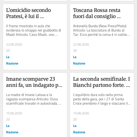
L’omicidio secondo 
Toscana Rossa resta 
Pratesi, è lui il 
fuori dal consiglio 
principale imputato: 
regionale, ricorso 
Il frame mostrato in aula che 
Antonella Bundu (New PressPhoto) 
“Chiedo scusa alla 
respinto
evidenzia lo strappo nel giubbotto di 
Articolo: La bocciatura di Bundu al 
Maati Articolo: Caso Maati, uno 
Tar. Ecco perché la corsa è in salita: 
mamma. Ma Maati non 
contro l’altro: "Mentre stavamo 
"Ora ricorso al Consiglio di...
l’ho ucciso io”
fuggendo mi...
22.06.2026
22.06.2026
20
30
La
La
Nazione
Nazione
Imane scomparve 23 
La seconda semifinale. I 
anni fa, un indagato per 
Bianchi partono forte. 
il giallo dell’A1. Test del 
Ma gli Azzurri dilagano
La madre di Imane Laloua e la 
L’equilibrio dura solo nella prima 
dna sui reperti 
ragazza scomparsa Articolo: Ossa 
parte della gara, poi i 27 di Santa 
scarnificate trovate in autostrada, 
Croce prendono il largo e staccano il 
dimenticati
dopo 23 anni c'è l'indagato per...
pass per la finale di San Giovanni...
15.06.2026
15.06.2026
20
20
La
La
Nazione
Nazione