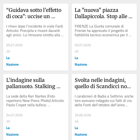
“Guidava sotto l’effetto 
La "nuova" piazza 
di coca”: uccise un 
Dallapiccola. Stop alle 
anziano investendolo, si 
infiltrazioni croniche 
I rilievi dopo l’incidente in viale Fanti 
FIRENZE La Giunta comunale di 
chiudono le indagini
con un intervento da 2,9 
Articolo: Precipita e muore davanti 
Firenze ha approvato il progetto di 
agli amici. Lo ritrovano stretto alla 
fattibilità tecnico-economica per il 
milioni
sua cloche Articolo: Claudio...
rifacimento di piazza Pier Luigi...
05.07.2026
05.07.2026
20
20
La
La
Nazione
Nazione
L’indagine sulla 
Svolta nelle indagini, 
pallanuoto. Stalking 
quello di Scandicci non 
nello spogliatoio Rari 
fu un tentato 
La sede della Rari Nantes (Foto 
I carabinieri di Badia a Settimo: anche 
Nantes: indagati quattro 
femminicidio. Lei gli 
repertorio New Press Photo) Articolo: 
loro avevano indagato sui fatti di via 
Paolo Crepet nella bufera: 
delle Fonti dell’ottobre dell’anno 
giocatori
aveva ’ordinato’ di 
“Sedicimila euro per un solo incontro, 
scorso Articolo: Tentato...
ucciderla
sperperati...
04.07.2026
26.06.2026
20
40
La
La
Nazione
Nazione