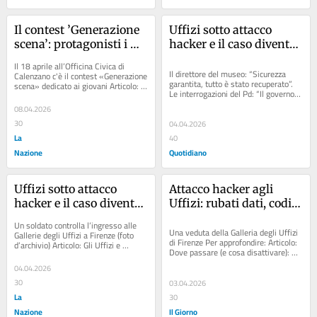
Il contest ’Generazione 
Uffizi sotto attacco 
scena’: protagonisti i 
hacker e il caso diventa 
giovani attori
politico. Le Gallerie: 
Il 18 aprile all’Officina Civica di 
“Niente è andato perso”
Il direttore del museo: “Sicurezza 
Calenzano c'è il contest «Generazione 
garantita, tutto è stato recuperato”. 
scena» dedicato ai giovani Articolo: 
Le interrogazioni del Pd: “Il governo 
Netflix a Firenze: casting...
cosa ha fatto?”. L’inchiesta in procura
08.04.2026
30
04.04.2026
La
40
Nazione
Quotidiano
Uffizi sotto attacco 
Attacco hacker agli 
hacker e il caso diventa 
Uffizi: rubati dati, codici 
politico. Le Gallerie: 
e password. Chiesto 
Un soldato controlla l’ingresso alle 
“Niente è andato perso”
riscatto, opere trasferite 
Una veduta della Galleria degli Uffizi 
Gallerie degli Uffizi a Firenze (foto 
di Firenze Per approfondire: Articolo: 
d’archivio) Articolo: Gli Uffizi e 
nei caveau
Dove passare (e cosa disattivare): 
l’attacco hacker: la versione del...
mappe e password sul dark...
04.04.2026
30
03.04.2026
La
30
Nazione
Il Giorno