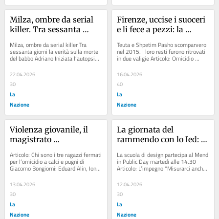
Milza, ombre da serial 
Firenze, uccise i suoceri 
killer. Tra sessanta 
e li fece a pezzi: la 
giorni la verità sulla 
Cassazione conferma la 
Milza, ombre da serial killer Tra 
Teuta e Shpetim Pasho scomparvero 
morte del babbo 
condanna a 30 anni
sessanta giorni la verità sulla morte 
nel 2015. I loro resti furono ritrovati 
del babbo Adriano Iniziata l’autopsia 
in due valigie Articolo: Omicidio 
Adriano
dopo la riesumazione del cadavere...
Bongiorni, come si difendono i due...
22.04.2026
16.04.2026
30
40
La
La
Nazione
Nazione
Violenza giovanile, il 
La giornata del 
magistrato 
rammendo con lo Ied: 
Sangermano: “Nel 
"È un atto semplice, ma 
Articolo: Chi sono i tre ragazzi fermati 
La scuola di design partecipa al Mend 
gruppo ognuno si sente 
rivoluzionario"
per l’omicidio a calci e pugni di 
in Public Day martedì alle 14.30 
Giacomo Bongiorni: Eduard Alin, Ionut 
Articolo: L’impegno "Misurarci anche 
gigante. Limitare l’uso 
Alexandru e un amico minorenne...
con il domani. I giovani custodi...
degli smartphone”
13.04.2026
12.04.2026
30
30
La
La
Nazione
Nazione