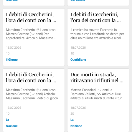
I debiti di Ceccherini, 
I debiti di Ceccherini, 
l’ora dei conti con la 
l’ora dei conti con la 
ludopatia e il 
ludopatia e il 
Massimo Ceccherini (61 anni) con 
Il comico ha trovato l’accordo in 
salvataggio dell’amico 
salvataggio dell’amico 
Matteo Garrone (57 anni) Per 
tribunale con i creditori: ha debiti per 
approfondire: Articolo: Massimo 
oltre un milione tra azzardo e alcol. Il 
(sotto omissis): la pista 
(sotto omissis): la pista 
Ceccherini, debiti di gioco per oltre 
“regista” sotto omissis (che...
che porta a Matteo 
che porta a Matteo 
un...
18.07.2026
18.07.2026
Garrone
Garrone
10
10
Il Giorno
Quotidiano
I debiti di Ceccherini, 
Due morti in strada, 
l’ora dei conti con la 
ritiravano i rifiuti nel 
ludopatia e il 
giovedì rovente: disposti 
Massimo Ceccherini (61 anni) con 
Matteo Consolati, 52 anni, e 
salvataggio dell’amico 
accertamenti
Matteo Garrone (57 anni) Articolo: 
Damiano Valletti, 55 Articolo: Due 
Massimo Ceccherini, debiti di gioco 
addetti ai rifiuti morti durante il turno 
(sotto omissis): la pista 
per oltre un milione di euro. Lo salva 
di lavoro in comuni diversi: l’ipotesi 
che porta a Matteo 
il...
del...
18.07.2026
18.07.2026
Garrone
10
20
La
La
Nazione
Nazione