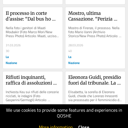
Il processo in corte 
Mostro, ultima 
d’assise: “Dal bus ho 
Cassazione. “Perizia 
visto Maati morire. Ma 
poco affidabile”
Nella foto i genitori di Maati 
Mostro di Firenze, il processo. Nella 
anche io ho avuto 
Moubakir (Foto Marco Mori/New 
foto Mario Vanni (Archivio 
Press Photo) Articolo: Maati, ucciso 
Storico/New Press Photo) Articolo: 
paura”
dopo la discoteca. Il racconto choc del 
Mostro di Firenze, ultimo atto: la 
testimone:...
Cassazione...
31.03.2026
28.03.2026
30
40
La
La
Nazione
Nazione
Rifiuti inquinanti, 
Eleonora Guidi, presidio 
raffica di assoluzioni 
fuori dal tribunale. La 
nel processo keu. In 12 
sorella Elisabetta: “Usa i 
Inchiesta Keu sui rifiuti delle concerie 
Elisabetta, la sorella di Eleonora 
andranno a giudizio
social e risponde ai 
riciclati, le indagini (Foto 
Guidi, chiede che Lorenzo Innocenti 
Gasperini/Germogli) Articolo: 
sia processato per il femminicidio di 
periti, Innocenti va 
Polemica sulla bonifica della 429: "È 
Rufina Articolo: Il femminicidio di...
processato”
solo...
We use cookies to provide some features and experiences in
28.03.2026
25.03.2026
QOSHE
30
50
La
La
More information
.
Close
Nazione
Nazione