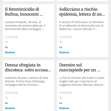
Il femminicidio di 
Sollicciano a rischio 
Rufina, Innocenti 
epidemia, lettera di un 
lascerà Ponte a Niccheri: 
detenuto al Garante: 
Lorenzo Innocenti, 38 anni, al 
Il carcere di Sollicciano: un familiare 
farà riabilitazione in 
“Dai rubinetti acqua 
momento non processabile per il 
di un detenuto ha denunciato casi di 
femminicidio della compagna 
febbre tra i reclusi Articolo: Il 
una clinica
contaminata”
Eleonora Guidi Articolo: “Ha ucciso la 
sopralluogo a Sollicciano:...
nostra Eleonora...
31.05.2026
24.05.2026
20
20
La
La
Nazione
Nazione
Donna sfregiata in 
Dormire sul 
discoteca: sotto accusa 
marciapiede per un 
la mamma di Kata, la 
permesso: odissea alla 
Katherine Alvarez, mamma di Kata 
La fila di stranieri alla Fadini Cartoni, 
bambina scomparsa. 
caserma Fadini tra 
Articolo: Dimitri Kunz d’Asburgo, 
lunghe notti per il permesso di 
compagno dell’ex ministra 
soggiorno Articolo: Movida, allarme 
Chiesto il rinvio a 
cartoni, bagarini e 
Santanchè, lascia la discoteca Flò: 
decibel. I comitati suonano la 
giudizio
sacchi a pelo
“Daniela non...
carica....
19.05.2026
19.05.2026
30
30
La
La
Nazione
Nazione