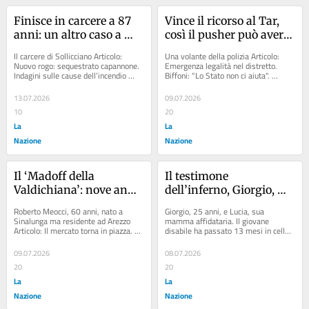
Finisce in carcere a 87 
Vince il ricorso al Tar, 
anni: un altro caso a 
così il pusher può avere 
Sollicciano
il permesso di 
Il carcere di Sollicciano Articolo: 
Una volante della polizia Articolo: 
soggiorno: “La 
Nuovo rogo: sequestrato capannone. 
Emergenza legalità nel distretto. 
Indagini sulle cause dell’incendio 
Biffoni: "Lo Stato non ci aiuta". 
condanna non è un 
Articolo: Sollicciano, sequestrate 
Milone: "E il Comune cos’ha...
ostacolo”
sette...
13.07.2026
09.07.2026
10
20
La
La
Nazione
Nazione
Il ‘Madoff della 
Il testimone 
Valdichiana’: nove anni 
dell’inferno, Giorgio, 
a Meocci, il truffatore 
disabile al 75% “Ma 
Roberto Meocci, 60 anni, nato a 
Giorgio, 25 anni, e Lucia, sua 
seriale
idoneo per la cella”
Sinalunga ma residente ad Arezzo 
mamma affidataria. Il giovane 
Articolo: Il mercato torna in piazza. 
disabile ha passato 13 mesi in cella 
Ecco le nuove disposizioni Articolo: 
Articolo: Sollicciano, detenuto di 75 
La magia...
anni muore...
09.07.2026
08.07.2026
20
20
La
La
Nazione
Nazione