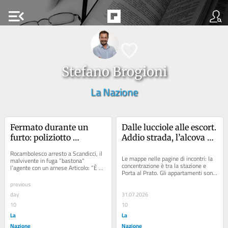
menu_open
Stefano Brogioni
La Nazione
Fermato durante un 
Dalle lucciole alle escort. 
furto: poliziotto 
Addio strada, l’alcova è 
all’ospedale, il ladro 
un sito. Anche il sesso è 
Rocambolesco arresto a Scandicci, il 
torna subito libero
“mordi e fuggi”
Le mappe nelle pagine di incontri: la 
malvivente in fuga “bastona" 
concentrazione è tra la stazione e 
l’agente con un arnese Articolo: “È 
Porta al Prato. Gli appartamenti sono 
già tornato”. San Vincenzo,...
case vacanze affittati per pochi...
previous
day
31.07.2026
10
10
La
La
Nazione
Nazione