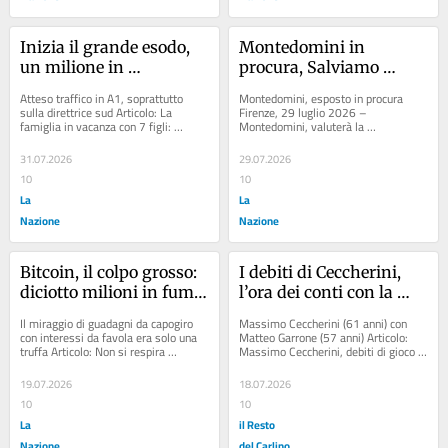
Inizia il grande esodo, 
Montedomini in 
un milione in 
procura, Salviamo 
macchina: acqua fresca 
Firenze fa un esposto: 
Atteso traffico in A1, soprattutto 
Montedomini, esposto in procura 
e telecamere per il 
“Ombre anche su altri 
sulla direttrice sud Articolo: La 
Firenze, 29 luglio 2026 – ​​​​​​
famiglia in vacanza con 7 figli: 
Montedomini, valuterà la 
sabato da bollino rosso
affitti”
“Pianificazione attenta e rete tra 
magistratura. ’Salviamo Firenze’ 
genitori...
rincara...
31.07.2026
29.07.2026
10
10
La
La
Nazione
Nazione
Bitcoin, il colpo grosso: 
I debiti di Ceccherini, 
diciotto milioni in fumo, 
l’ora dei conti con la 
150 truffati e 39 indagati
ludopatia e il 
Il miraggio di guadagni da capogiro 
Massimo Ceccherini (61 anni) con 
salvataggio dell’amico 
con interessi da favola era solo una 
Matteo Garrone (57 anni) Articolo: 
truffa Articolo: Non si respira 
Massimo Ceccherini, debiti di gioco 
(sotto omissis): la pista 
neanche di notte: caldo tropicale, le...
per oltre un milione di euro. Lo salva 
che porta a Matteo 
il...
19.07.2026
18.07.2026
Garrone
10
10
La
il Resto
Nazione
del Carlino