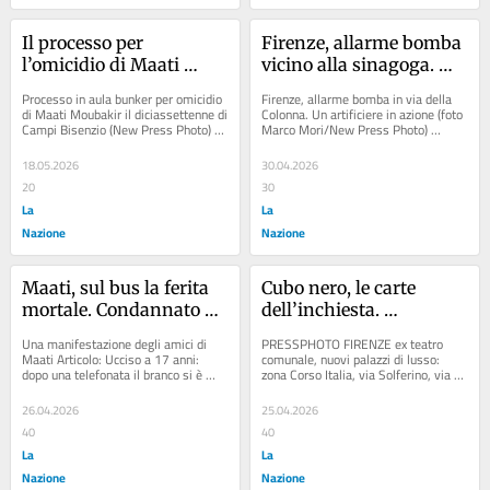
Il processo per 
Firenze, allarme bomba 
l’omicidio di Maati 
vicino alla sinagoga. Ma 
Moubakir; i “non 
nel pacco sospetto ci 
Processo in aula bunker per omicidio 
Firenze, allarme bomba in via della 
ricordo” dell’autista del 
sono batterie 
di Maati Moubakir il diciassettenne di 
Colonna. Un artificiere in azione (foto 
Campi Bisenzio (New Press Photo) 
Marco Mori/New Press Photo) 
bus
abbandonate
Articolo: “L’ho visto morire davanti...
Articolo: Traffico di armi abusive. 
Ordigni...
18.05.2026
30.04.2026
20
30
La
La
Nazione
Nazione
Maati, sul bus la ferita 
Cubo nero, le carte 
mortale. Condannato 
dell’inchiesta. 
l’autista: ora sarà un 
Difformità choc tra i 
Una manifestazione degli amici di 
PRESSPHOTO FIRENZE ex teatro 
testimone
progetti: due piani in 
Maati Articolo: Ucciso a 17 anni: 
comunale, nuovi palazzi di lusso: 
dopo una telefonata il branco si è 
zona Corso Italia, via Solferino, via 
più nel blocco B, ma la 
armato con bastoni e coltelli Articolo: 
Magenta. Foto Marco Mori /New 
Soprintendenza disse sì
Maati,...
Press Photo...
26.04.2026
25.04.2026
40
40
La
La
Nazione
Nazione