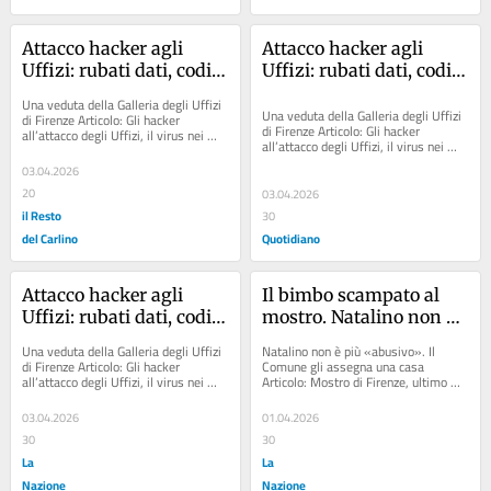
Attacco hacker agli 
Attacco hacker agli 
Uffizi: rubati dati, codici 
Uffizi: rubati dati, codici 
e password. Chiesto 
e password. Chiesto 
Una veduta della Galleria degli Uffizi 
riscatto, opere trasferite 
riscatto, opere trasferite 
Una veduta della Galleria degli Uffizi 
di Firenze Articolo: Gli hacker 
di Firenze Articolo: Gli hacker 
all’attacco degli Uffizi, il virus nei 
nei caveau
nei caveau
all’attacco degli Uffizi, il virus nei 
server di uno dei più grandi musei...
server di uno dei più grandi musei...
03.04.2026
20
03.04.2026
il Resto
30
del Carlino
Quotidiano
Attacco hacker agli 
Il bimbo scampato al 
Uffizi: rubati dati, codici 
mostro. Natalino non è 
e password. Chiesto 
più “abusivo”. Il 
Una veduta della Galleria degli Uffizi 
Natalino non è più «abusivo». Il 
riscatto, opere trasferite 
Comune gli assegna 
di Firenze Articolo: Gli hacker 
Comune gli assegna una casa 
all’attacco degli Uffizi, il virus nei 
Articolo: Mostro di Firenze, ultimo 
nei caveau
una casa
server di uno dei più grandi musei...
atto: la Cassazione boccia la 
revisione. No alla...
03.04.2026
01.04.2026
30
30
La
La
Nazione
Nazione