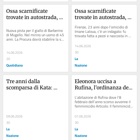
Ossa scarnificate 
Ossa scarnificate 
trovate in autostrada, 
trovate in autostrada, 
dopo 23 anni c'è 
dopo 23 anni c'è 
Firenze, 23 anni dopo l'omicidio di 
l'indagato per l’omicidio 
l'indagato per l’omicidio 
Nuova pista per il giallo di Barberino 
Imane Laloua, c'è un indagato: fu 
di Mugello. Nel mirino un uomo di 45 
trovata fatta a pezzi e nascosta in 
di Imane
di Imane
anni. La Procura dovrà stabilire la sua 
sacchi Articolo: Apre la Green...
responsabilità in merito...
14.06.2026
30
14.06.2026
La
20
Quotidiano
Nazione
Tre anni dalla 
Eleonora uccisa a 
scomparsa di Kata: 
Rufina, l’ordinanza del 
errori, illusioni e piste 
giudice: “Innocenti 
L’abitazione di Rufina dove l’8 
sbagliate. Inchiesta 
resta pericoloso”. In 
febbraio dell’anno scorso avvenne il 
femminicidio Articolo: Il femminicidio 
verso l’archiviazione, 
clinica in libertà vigilata
di Rufina, Innocenti lascerà Ponte...
ultime speranze in 97 
09.06.2026
01.06.2026
telecamere
30
30
La
La
Nazione
Nazione