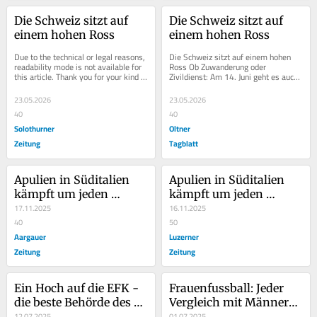
Die Schweiz sitzt auf 
Die Schweiz sitzt auf 
einem hohen Ross
einem hohen Ross
Due to the technical or legal reasons, 
Die Schweiz sitzt auf einem hohen 
readability mode is not available for 
Ross Ob Zuwanderung oder 
this article. Thank you for your kind 
Zivildienst: Am 14. Juni geht es auch 
understanding.
darum, ob wir Schweizer ein Gespür 
für unsere Rolle...
23.05.2026
23.05.2026
40
40
Solothurner
Oltner
Zeitung
Tagblatt
Apulien in Süditalien 
Apulien in Süditalien 
kämpft um jeden 
kämpft um jeden 
Zuwanderer: Was das 
17.11.2025
Zuwanderer: Was das 
16.11.2025
mit der Schweizer 
40
mit der Schweizer 
50
Peripherie zu tun hat
Aargauer
Peripherie zu tun hat
Luzerner
Zeitung
Zeitung
Ein Hoch auf die EFK - 
Frauenfussball: Jeder 
die beste Behörde des 
Vergleich mit Männern 
Bundes
12.07.2025
ist Schwachsinn
01.07.2025