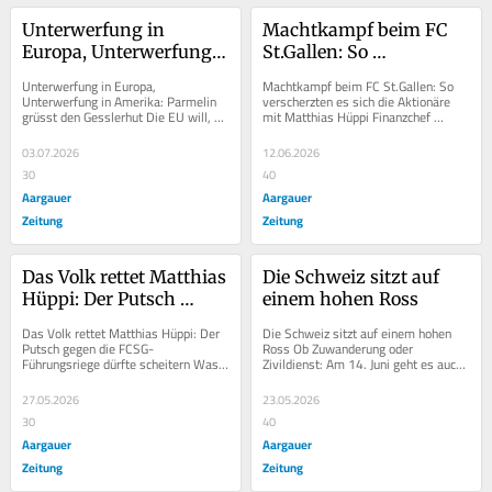
Unterwerfung in 
Machtkampf beim FC 
Europa, Unterwerfung 
St.Gallen: So 
in Amerika: Parmelin 
verscherzten es sich die 
Unterwerfung in Europa, 
Machtkampf beim FC St.Gallen: So 
grüsst den Gesslerhut
Aktionäre mit Matthias 
Unterwerfung in Amerika: Parmelin 
verscherzten es sich die Aktionäre 
grüsst den Gesslerhut Die EU will, 
mit Matthias Hüppi Finanzchef 
Hüppi
dass wir ihre Gesetze übernehmen. 
Christoph Hammer sollte Nachfolger 
Und die USA lassen...
von...
03.07.2026
12.06.2026
30
40
Aargauer
Aargauer
Zeitung
Zeitung
Das Volk rettet Matthias 
Die Schweiz sitzt auf 
Hüppi: Der Putsch 
einem hohen Ross
gegen die FCSG-
Das Volk rettet Matthias Hüppi: Der 
Die Schweiz sitzt auf einem hohen 
Führungsriege dürfte 
Putsch gegen die FCSG-
Ross Ob Zuwanderung oder 
Führungsriege dürfte scheitern Was 
Zivildienst: Am 14. Juni geht es auch 
scheitern
für Tage beim FC St.Gallen: Nach 
darum, ob wir Schweizer ein Gespür 
dem Cupsieg...
für unsere Rolle...
27.05.2026
23.05.2026
30
40
Aargauer
Aargauer
Zeitung
Zeitung