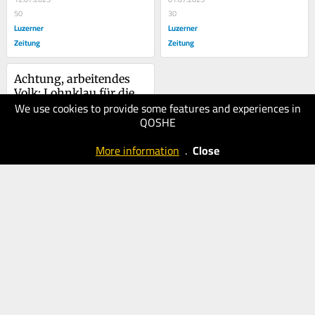
50
30
Luzerner
Luzerner
Zeitung
Zeitung
Achtung, arbeitendes 
Volk: Lohnklau für die 
We use cookies to provide some features and experiences in
AHV
14.06.2025
QOSHE
40
Luzerner
More information
.
Close
Zeitung