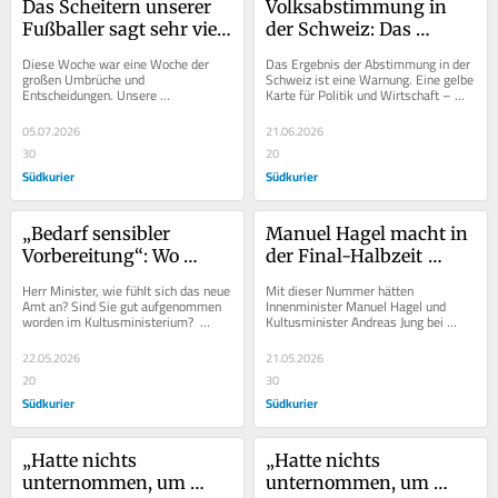
Das Scheitern unserer 
Volksabstimmung in 
Fußballer sagt sehr viel 
der Schweiz: Das 
über das Land aus
können wir in 
Diese Woche war eine Woche der 
Das Ergebnis der Abstimmung in der 
Deutschland daraus 
großen Umbrüche und 
Schweiz ist eine Warnung. Eine gelbe 
Entscheidungen. Unsere 
Karte für Politik und Wirtschaft – 
lernen
Nationalmannschaft scheitert mit 
verbunden mit der Botschaft, dass 
bemerkenswerter Einfallslosigkeit 
sich...
05.07.2026
21.06.2026
bei der...
30
20
Südkurier
Südkurier
„Bedarf sensibler 
Manuel Hagel macht in 
Vorbereitung“: Wo 
der Final-Halbzeit 
Kultusminister Andreas 
Politik, Andreas Jung 
Herr Minister, wie fühlt sich das neue 
Mit dieser Nummer hätten 
Jung seine drängendste 
überzeugt Christian 
Amt an? Sind Sie gut aufgenommen 
Innenminister Manuel Hagel und 
worden im Kultusministerium?  
Kultusminister Andreas Jung bei 
Aufgabe sieht
Streich
ANDREAS JUNG: Ja, es war ein 
„Wetten, dass..?“ antreten können. 
wirklich sehr...
Wetten, dass Sie es...
22.05.2026
21.05.2026
20
30
Südkurier
Südkurier
„Hatte nichts 
„Hatte nichts 
unternommen, um 
unternommen, um 