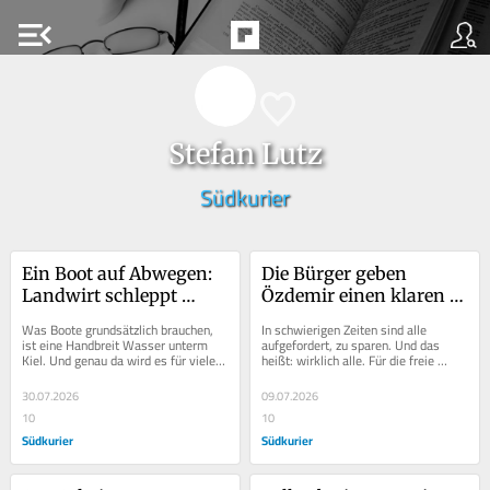
menu_open
Stefan Lutz
Südkurier
Ein Boot auf Abwegen: 
Die Bürger geben 
Landwirt schleppt 
Özdemir einen klaren 
Autofahrer aus dem 
Sparauftrag
Was Boote grundsätzlich brauchen, 
In schwierigen Zeiten sind alle 
Untersee
ist eine Handbreit Wasser unterm 
aufgefordert, zu sparen. Und das 
Kiel. Und genau da wird es für viele 
heißt: wirklich alle. Für die freie 
Bootsbesitzer am Untersee eng, der 
Wirtschaft trifft das in diesem Land 
Pegel...
auch auf...
30.07.2026
09.07.2026
10
10
Südkurier
Südkurier