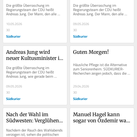
mich ins Gespräch zu 
mich ins Gespräch zu 
Die größte Überraschung im 
Die größte Überraschung im 
bringen“: Warum Jung 
bringen“: Warum Jung 
Regierungsteam der CDU heißt 
Regierungsteam der CDU heißt 
Andreas Jung. Der Mann, den alle 
Andreas Jung. Der Mann, den alle 
trotzdem 
trotzdem 
Menschen in Baden-Württemberg 
Menschen in Baden-Württemberg 
Kultusminister wird
Kultusminister wird
eher mit Berlin als mit...
eher mit Berlin als mit...
10.05.2026
09.05.2026
30
30
Südkurier
Südkurier
Andreas Jung wird 
Guten Morgen!
neuer Kultusminister in 
Baden-Württemberg
Häusliche Pflege ist die Alternative 
Die größte Überraschung im 
zum Seniorenheim. SÜDKURIER-
Regierungsteam der CDU heißt 
Recherchen zeigen jedoch, dass die 
Andreas Jung, wie gerade beim 
meist osteuropäischen Pflegerinnen 
Landesparteitag in Korntal 
in einer...
durchgesickert ist. Der Mann aus...
09.05.2026
29.04.2026
30
30
Südkurier
Südkurier
Nach der Wahl im 
Manuel Hagel kann 
Südwesten: Verglühen 
sogar von Özdemir was 
kann nur derjenige, der 
lernen
Nachdem der Rauch des Wahlabends 
vorher auch geleuchtet 
verzogen ist, sehen die politischen 