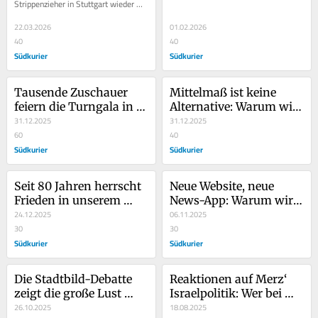
Strippenzieher in Stuttgart wieder 
hat
klarer. Die nächste Landesregierung 
wird vom...
22.03.2026
01.02.2026
40
40
Südkurier
Südkurier
Tausende Zuschauer 
Mittelmaß ist keine 
feiern die Turngala in 
Alternative: Warum wir 
der Schänzlehalle – bis 
31.12.2025
in diesem Land wieder 
31.12.2025
es zum Zwischenfall 
60
mehr Professionalität 
40
kommt
Südkurier
benötigen
Südkurier
Seit 80 Jahren herrscht 
Neue Website, neue 
Frieden in unserem 
News-App: Warum wir 
Land - wir müssen um 
24.12.2025
SÜDKURIER Online für 
06.11.2025
ihn kämpfen
30
Sie modernisiert haben  
30
Südkurier
Südkurier
Die Stadtbild-Debatte 
Reaktionen auf Merz‘ 
zeigt die große Lust 
Israelpolitik: Wer bei 
daran, andere 
26.10.2025
jedem Anlass poltert, 
18.08.2025