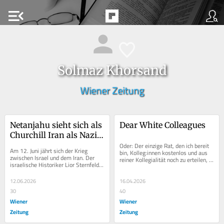
menu_open
Solmaz Khorsand
Wiener Zeitung
Netanjahu sieht sich als 
Dear White Colleagues
Churchill Iran als Nazi-
Deutschland
Oder: Der einzige Rat, den ich bereit 
Am 12. Juni jährt sich der Krieg 
bin, Kolleg:innen kostenlos und aus 
zwischen Israel und dem Iran. Der 
reiner Kollegialität noch zu erteilen, 
israelische Historiker Lior Sternfeld 
damit sie ihr Gesicht wahren können.
erklärt im Gespräch mit der WZ, was 
die...
12.06.2026
16.04.2026
30
40
Wiener
Wiener
Zeitung
Zeitung