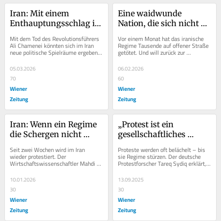
Iran: Mit einem 
Eine waidwunde 
Enthauptungsschlag ist 
Nation, die sich nicht 
es nicht getan
einschüchtern lässt
Mit dem Tod des Revolutionsführers 
Vor einem Monat hat das iranische 
Ali Chamenei könnten sich im Iran 
Regime Tausende auf offener Straße 
neue politische Spielräume ergeben. 
getötet. Und will zurück zur 
Aber das Regime ist nicht am Ende. 
Normalität. Die Iraner:innen lassen 
Den...
das nicht zu...
05.03.2026
06.02.2026
70
60
Wiener
Wiener
Zeitung
Zeitung
Iran: Wenn ein Regime 
„Protest ist ein 
die Schergen nicht 
gesellschaftliches 
mehr bezahlen kann
Grundrauschen“
Seit zwei Wochen wird im Iran 
Proteste werden oft belächelt – bis 
wieder protestiert. Der 
sie Regime stürzen. Der deutsche 
Wirtschaftswissenschaftler Mahdi 
Protestforscher Tareq Sydiq erklärt, 
Ghodsi erklärt im Gespräch mit der 
warum wir unsere 
WZ die Achillesferse des...
Erwartungshaltung...
10.01.2026
13.09.2025
30
30
Wiener
Wiener
Zeitung
Zeitung