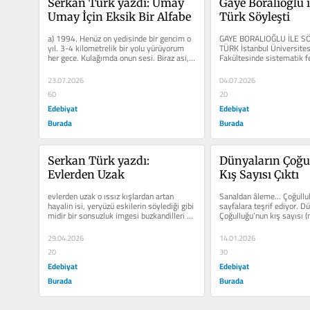
Serkan Türk yazdı: Umay 
Gaye Boralıoğlu i
Umay İçin Eksik Bir Alfabe
Türk Söyleşti
a) 1994. Henüz on yedisinde bir gencim o 
GAYE BORALIOĞLU İLE SÖ
yıl. 3-4 kilometrelik bir yolu yürüyorum 
TÜRK İstanbul Üniversites
her gece. Kulağımda onun sesi. Biraz asi, 
Fakültesinde sistematik f
biraz yemin...
okudunuz, aynı bölümde...
23.07.2026
04.07.2026
60
20
Edebiyat
Edebiyat
Burada
Burada
Serkan Türk yazdı: 
Dünyaların Çoğu
Evlerden Uzak
Kış Sayısı Çıktı
evlerden uzak o ıssız kışlardan artan 
Sanaldan âleme… Çoğulluk
hayalin isi, yeryüzü eskilerin söylediği gibi 
sayfalara teşrif ediyor. Dü
midir bir sonsuzluk imgesi buzkandilleri 
Çoğulluğu’nun kış sayısı (
kimse bilmez beni...
ilk sayısıyla...
29.04.2026
14.01.2026
20
30
Edebiyat
Edebiyat
Burada
Burada