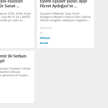
ıs-Haziran 
Eylem Eşsizer yazdı: Ayşe 
ür Sanat 
Hicret Aydoğan’ın 
rgisi Çıktı!
Mozart’ın Nasırlı Elleri 
iran 2026, Kültür Sanat 
Duyulanın Edebiyatı: Ayşe Hicret 
Üzerine
, Sayı 89, Yıl 26 • AKKÖY 
Aydoğan’ın Mozart’ın Nasırlı Elleri Üzerine 
sında şiir, öykü ve 
Yıllardır süregelen, edebiyatın imgelerle bir 
...
sahneleme...
06.05.2026
30
Edebiyat
Burada
mir ile Serkan 
şti
yleşisi Söyleşen: Serkan 
akarken korkuyor 
ar görünmez bir bıçakla 