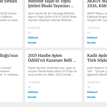
le Serkan 
Mehmet Yaşın’ın Toplu 
AKKÖY May
Şiirleri İthaki Yayınları 
2026, Kült
etiketiyle raflarda!
Edebiyat De
YLEŞİ Serkan 
Yarım Asırlık Bir Şiir Yolculuğu Mehmet 
AKKÖY Mayıs-Haz
i Edebiyat 
Yaşın’ın Toplu Şiirleri (1975-2025) İthaki 
Edebiyat Dergisi
elsefe ve mantık 
Yayınları etiketiyle raflarda! Mehmet 
Derginin 89. sayı
Yaşın’ın...
denemelerine yer
06.06.2026
19.05.2026
20
40
Edebiyat
Edebiyat
Burada
Burada
lluğu’nun 
2025 Hasibe Ayten 
Kadir Ayde
Ödülü’nü Kazanan Belli 
Türk Söyle
Oldu
 cismanî 
Payda Yayınları tarafından şair, yazar ve 
Kadir Aydemir Sö
nyaların 
ressam Hasibe Ayten adına 2019’dan bu 
Türk   “Şimşek ç
no: 1), matbudaki 
yana verilen şiir ödülü, 2025 yılında 
ağaçlarla kabukl
Adanalı Ayfer...
kesiliyor tek...
13.10.2025
30.08.2025
30
30
Edebiyat
Edebiyat
Burada
Burada