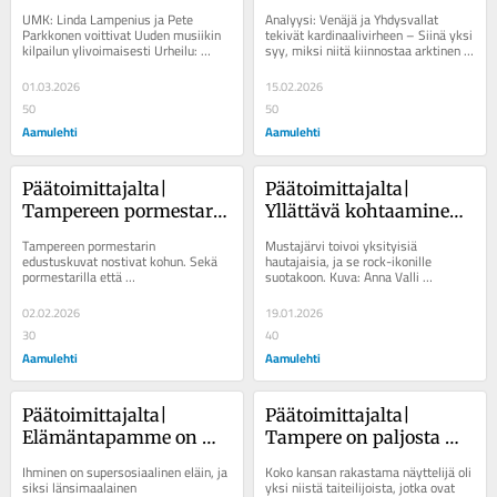
näin, ettei kuolevan 
eikä sitä voi enää 
UMK: Linda Lampenius ja Pete 
Analyysi: Venäjä ja Yhdysvallat 
kohtaaminen suju 
seurata sivusta
Parkkonen voittivat Uuden musiikin 
tekivät kardinaalivirheen – Siinä yksi 
kilpailun ylivoimaisesti Urheilu: 
syy, miksi niitä kiinnostaa arktinen 
kaikilta hoitajilta
”Haastava, mutta ei helppoa pidä 
alue Talviolympialaiset:...
ollakaan” –...
01.03.2026
15.02.2026
50
50
Aamulehti
Aamulehti
Päätoimittajalta| 
Päätoimittajalta| 
Tampereen pormestari 
Yllättävä kohtaaminen 
Ilmari Nurmisen 
Aamulehden 
Tampereen pormestarin 
Mustajärvi toivoi yksityisiä 
kuvista nousi 
toimituksessa muutti 
edustuskuvat nostivat kohun. Sekä 
hautajaisia, ja se rock-ikonille 
pormestarilla että 
suotakoon. Kuva: Anna Valli 
suhteettoman suuri 
käsitykseni Pate 
kaupunkiorganisaatiolla on vielä 
Aamulehti Karhea , vangitseva ja 
kohu
Mustajärvestä
opittavaa turhien kohujen...
tunnistettava...
02.02.2026
19.01.2026
30
40
Aamulehti
Aamulehti
Päätoimittajalta| 
Päätoimittajalta| 
Elämäntapamme on 
Tampere on paljosta 
syypää 
velkaa Eila Roineelle
Ihminen on supersosiaalinen eläin, ja 
Koko kansan rakastama näyttelijä oli 
pahoinvointiimme
siksi länsimaalainen 
yksi niistä taiteilijoista, jotka ovat 