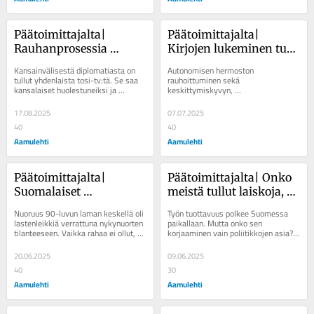
Päätoimittajalta| 
Päätoimittajalta| 
Rauhanprosessia 
Kirjojen lukeminen tuo 
tarvitaan, mutta 
valtavat hyödyt, jotka 
Kansainvälisestä diplomatiasta on 
Autonomisen hermoston 
Trumpin käsissä se 
yhä useampi hylkää
tullut yhdenlaista tosi-tv:tä. Se saa 
rauhoittuminen sekä 
kansalaiset huolestuneiksi ja 
keskittymiskyvyn, 
etenee vaisusti ja 
poliitikot ja diplomaatit 
muistijärjestelmän ja empatiakyvyn 
arvaamattomasti
hämmennyksiin. ...
vahvistuminen ovat esimerkkejä 
17.08.2025
07.07.2025
kirjojen lukemisen...
40
40
Aamulehti
Aamulehti
Päätoimittajalta| 
Päätoimittajalta| Onko 
Suomalaiset 
meistä tullut laiskoja, 
ansaitsisivat lisää uskoa 
vai mikä Suomen 
Nuoruus 90-luvun laman keskellä oli 
Työn tuottavuus polkee Suomessa 
tulevaisuuteen
taloutta vaivaa?
lastenleikkiä verrattuna nykynuorten 
paikallaan. Mutta onko sen 
tilanteeseen. Vaikka rahaa ei ollut, oli 
korjaaminen vain poliitikkojen asia? 
toivoa sitäkin enemmän. ...
Keskiviikko toi maan hallitukselle 
huojentavia...
20.06.2025
09.06.2025
40
30
Aamulehti
Aamulehti