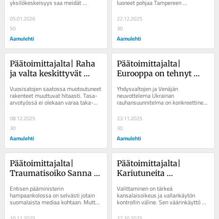
yksilökeskeisyys saa meidät 
luoneet pohjaa Tampereen 
voimaan pahoin. Kuva: Anna Valli / 
vetovoimaisuudelle. Kuva: Anna Valli 
Aamulehti Ihminen on...
Viime...
05.01.2026
22.12.2025
50
30
Aamulehti
Aamulehti
Päätoimittajalta| Raha 
Päätoimittajalta| 
ja valta keskittyvät 
Eurooppa on tehnyt 
edelleen miehille, ja se 
ylitseen kävelemisestä 
Vuosisatojen saatossa muotoutuneet 
Yhdysvaltojen ja Venäjän 
on Suomelle ongelma
helppoa
rakenteet muuttuvat hitaasti. Tasa-
neuvottelema Ukrainan 
arvotyössä ei olekaan varaa taka-
rauhansuunnitelma on konkreettinen 
askeliin. Aamulehti Aamulehti 
osoitus Euroopan heikkoudesta. 
julkaisi...
Viimeistään nyt Euroopan on...
08.12.2025
23.11.2025
30
30
Aamulehti
Aamulehti
Päätoimittajalta| 
Päätoimittajalta| 
Traumatisoiko Sanna 
Kariutuneita 
Marin median ja 
talounelmia ja 
Entisen pääministerin 
Valittaminen on tärkeä 
kansalaiset?
siirtyneitä investointeja 
hampaankolossa on selvästi jotain 
kansalaisoikeus ja vallankäytön 
suomalaista mediaa kohtaan. Mutta 
kontrollin väline. Sen väärinkäyttö 
– ”sarjavalittajan” jälki 
millainen on median tai kansalaisten 
voi kuitenkin aiheuttaa kohtuuttomia 
on karua Tampereella
Marin-suhde? ...
seurauksia...
10.11.2025
27.10.2025