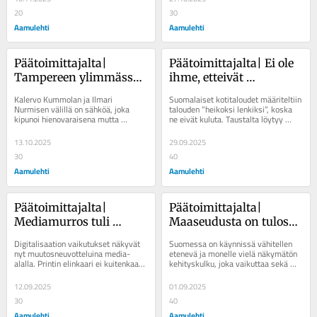
20
30
Aamulehti
Aamulehti
Päätoimittajalta| 
Päätoimittajalta| Ei ole 
Tampereen ylimmässä 
ihme, etteivät 
johdossa kuplii pinnan 
suomalaiset kuluta tai 
Kalervo Kummolan ja Ilmari 
Suomalaiset kotitaloudet määriteltiin 
alla
lisäänny
Nurmisen välillä on sähköä, joka 
talouden ”heikoksi lenkiksi”, koska 
kipunoi hienovaraisena mutta 
ne eivät kuluta. Taustalta löytyy 
selvänä. Tämä ei ole ongelma, jos 
kuitenkin isompi kehityskulku,...
kumpikin pysyy...
13.10.2025
29.09.2025
30
40
Aamulehti
Aamulehti
Päätoimittajalta| 
Päätoimittajalta| 
Mediamurros tuli 
Maaseudusta on tulossa 
silmille kuluneella 
varakkaiden 
Digitalisaation vaikutukset näkyvät 
Suomessa on käynnissä vähitellen 
viikolla – Aamulehden 
yksinoikeus
nyt muutosneuvotteluina media-
etenevä ja monelle vielä näkymätön 
alalla. Printin elinkaari ei kuitenkaan 
kehityskulku, joka vaikuttaa sekä 
työ alueellisen 
ole vielä lopussa. Kuluneen viikon...
kansalliseen turvallisuuteen että...
journalismin eteen 
12.09.2025
01.09.2025
jatkuu
30
40
Aamulehti
Aamulehti