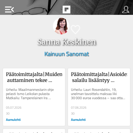
menu_open
Sanna Keskinen
Kainuun Sanomat
Päätoimittajalta|Muiden
Päätoimittajalta|Asioiden
 auttaminen tekee 
 salailu lisääntyy 
hyvää, ja siksikin 
Suomessa, vaikka 
Urheilu: Maailmanmestarin ohje 
Urheilu: Lauri Rosendahlin, 19, 
tarvitsemme järjestöjä
suunnan pitäisi olla 
pelasti Ismo Leikolan pulasta 
unelman tavoittelu maksaa liki 
Matkailu: Tamperelainen Ira 
30 000 euroa vuodessa – saa ottaa 
toinen
Salminen lopetti lentämisen – sen 
palkkiota vain 850 euroa 
jälkeen ulkomaanmatkat...
Pirkanmaa:...
05.07.2026
07.06.2026
30
30
Aamulehti
Aamulehti