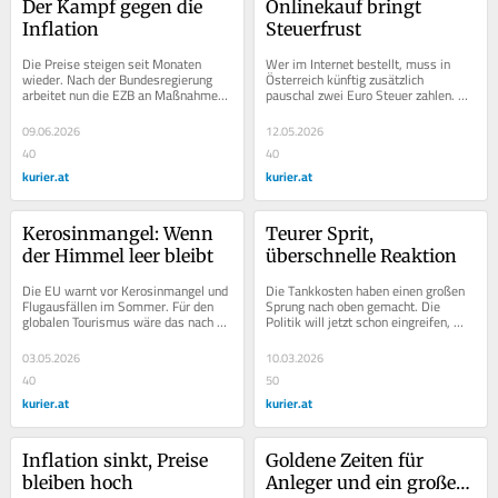
Der Kampf gegen die 
Onlinekauf bringt 
Inflation
Steuerfrust
Die Preise steigen seit Monaten 
Wer im Internet bestellt, muss in 
wieder. Nach der Bundesregierung 
Österreich künftig zusätzlich 
arbeitet nun die EZB an Maßnahmen 
pauschal zwei Euro Steuer zahlen. 
dagegen. Mit hoffentlich größerer 
Das ist weder sozial fair noch 
Wirkung.
wirtschaftlich...
09.06.2026
12.05.2026
40
40
kurier.at
kurier.at
Kerosinmangel: Wenn 
Teurer Sprit, 
der Himmel leer bleibt
überschnelle Reaktion
Die EU warnt vor Kerosinmangel und 
Die Tankkosten haben einen großen 
Flugausfällen im Sommer. Für den 
Sprung nach oben gemacht. Die 
globalen Tourismus wäre das nach 
Politik will jetzt schon eingreifen, 
der Pandemie ein harter Rückschlag.
obwohl die Lage noch unübersichtlich 
ist.
03.05.2026
10.03.2026
40
50
kurier.at
kurier.at
Inflation sinkt, Preise 
Goldene Zeiten für 
bleiben hoch
Anleger und ein großes 