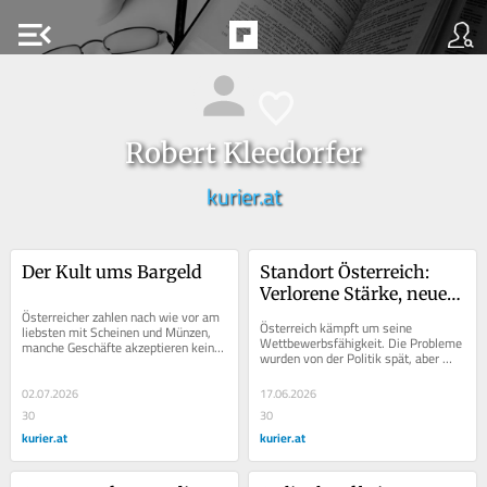
menu_open
Robert Kleedorfer
kurier.at
Der Kult ums Bargeld
Standort Österreich: 
Verlorene Stärke, neue 
Österreicher zahlen nach wie vor am 
Chancen
Österreich kämpft um seine 
liebsten mit Scheinen und Münzen, 
Wettbewerbsfähigkeit. Die Probleme 
manche Geschäfte akzeptieren keine 
wurden von der Politik spät, aber 
Karten. Das wirkt aus der Zeit 
doch erkannt. Jetzt ist deren rasche 
gefallen.
Lösung gefragt.
02.07.2026
17.06.2026
30
30
kurier.at
kurier.at