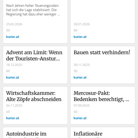
Versäumnis der Politik
Nach Jahren hoher Teuerungsraten 
hat sich die Lage stabilisiert. Die 
Regierung hat dazu eher weniger 
beigetragen, als sie selbst meint.
25.02.2026
26.01.2026
50
60
kurier.at
kurier.at
Advent am Limit: Wenn 
Bauen statt verhindern!
der Touristen-Ansturm 
zum Problem wird
16.12.2025
30.11.2025
60
50
kurier.at
kurier.at
Wirtschaftskammer: 
Mercosur-Pakt: 
Alte Zöpfe abschneiden
Bedenken berechtigt, 
04.11.2025
Blockade nicht
07.09.2025
40
40
kurier.at
kurier.at
Autoindustrie im 
Inflationäre 