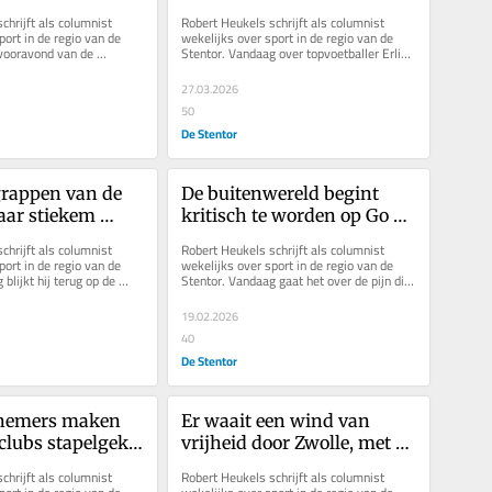
y een wending 
Tijjani Reijnders en Sam 
hrijft als columnist 
Robert Heukels schrijft als columnist 
Beukema
ort in de regio van de 
wekelijks over sport in de regio van de 
vooravond van de 
Stentor. Vandaag over topvoetballer Erling 
t hij Doke Schmidt in...
Haaland, die voor 115.000...
27.03.2026
50
De Stentor
grappen van de 
De buitenwereld begint 
ar stiekem 
kritisch te worden op Go 
eeds aan Joep en 
Ahead Eagles. In zo’n sfeer 
hrijft als columnist 
Robert Heukels schrijft als columnist 
kan het hard gaan
ort in de regio van de 
wekelijks over sport in de regio van de 
blijkt hij terug op de 
Stentor. Vandaag gaat het over de pijn die 
erspelen voor...
je voelt als je degradeert....
19.02.2026
40
De Stentor
emers maken 
Er waait een wind van 
clubs stapelgek 
vrijheid door Zwolle, met 
spelletjes en 
dank aan Henry van der 
hrijft als columnist 
Robert Heukels schrijft als columnist 
ar macht en geld
Vegt