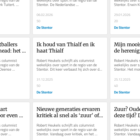
regio van de 
wekelijks over sport in de regio van de 
wekelijks over sp
 Tuitert. 
Stentor. De Nederlandse 
Stentor. Erwin 
minder in. Is dat erg?
gzijde....
schaatsdominantie verdwijnt. De vraag is 
Boersma warm vo
hoe erg...
06.02.2026
29.01.2026
50
20
De Stentor
De Stentor
ballers 
Ik houd van Thialf en ik 
Mijn mooi
ead: het 
haat Thialf
de herenig
ullies die 
met oma
s columnist 
Robert Heukels schrijft als columnist 
Robert Heukels sc
ereld 
regio van de 
wekelijks over sport in de regio van de 
wekelijks over sp
Deense 
Stentor. Dit keer verbaast hij zich over de 
Stentor. Het mo
en Tengstedt,...
gekte in Thialf. Op en...
van Go Ahead Ea
31.12.2025
25.12.2025
50
40
De Stentor
De Stentor
rt 
Nieuwe generaties ervaren 
Zuur? Oude
or even 
kritiek al snel als ‘zuur’ of 
deze tijd?
ige jaren 
‘ouderwets’, maar de 
kritiek kun
s columnist 
Robert Heukels schrijft als columnist 
Robert Heukels sc
stemmen van de 
genoeg kl
regio van de 
wekelijks over sport in de regio van de 
wekelijks over sp
over 
Stentor. Vandaag over kritiek, en het 
Stentor. Vandaag 
naoorlogse generatie zijn 
verschil tussen vroeger en nu.
verschil tussen 