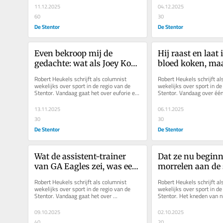
11.12.2025
04.12.2025
60
30
De Stentor
De Stentor
Even bekroop mij de 
Hij raast en laat i
gedachte: wat als Joey Kooij 
bloed koken, maa
wél een penalty aan 
spreekwoord ‘sto
Robert Heukels schrijft als columnist 
Robert Heukels schrijft al
Feyenoord had gegeven?
glas water’ kleef
wekelijks over sport in de regio van de 
wekelijks over sport in de 
Stentor. Vandaag gaat het over euforie en 
Stentor. Vandaag over één
man
misère, en hoe dun het...
het bijzonder...
13.11.2025
06.11.2025
30
30
De Stentor
De Stentor
Wat de assistent-trainer 
Dat ze nu beginne
van GA Eagles zei, was een 
morrelen aan de s
schot in de roos
het inzicht van Ar
Robert Heukels schrijft als columnist 
Robert Heukels schrijft al
zorgwekkend
wekelijks over sport in de regio van de 
wekelijks over sport in de 
Stentor. Vandaag gaat het over 
Stentor. Het kneden van n
complimenten, kritiek en verwachtingen:...
altijd tijdrovender en...
09.10.2025
02.10.2025
40
20