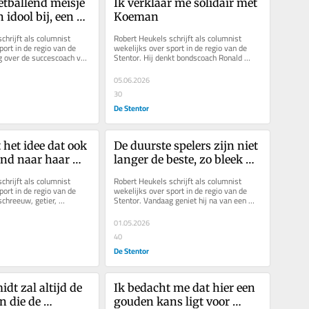
etballend meisje 
Ik verklaar me solidair met 
 idool bij, een 
Koeman
een 
hrijft als columnist 
Robert Heukels schrijft als columnist 
bron
ort in de regio van de 
wekelijks over sport in de regio van de 
 over de succescoach van 
Stentor. Hij denkt bondscoach Ronald 
 van Landstede...
Koeman te begrijpen en verlangt...
05.06.2026
30
De Stentor
 het idee dat ook 
De duurste spelers zijn niet 
nd naar haar 
langer de beste, zo bleek 
eren. Ze was te 
ook deze week maar weer 
hrijft als columnist 
Robert Heukels schrijft als columnist 
rd
eens
ort in de regio van de 
wekelijks over sport in de regio van de 
chreeuw, getier, 
Stentor. Vandaag geniet hij na van een 
ddorstige juristen in...
heerlijke voetbalweek en...
01.05.2026
40
De Stentor
t zal altijd de 
Ik bedacht me dat hier een 
 die de 
gouden kans ligt voor 