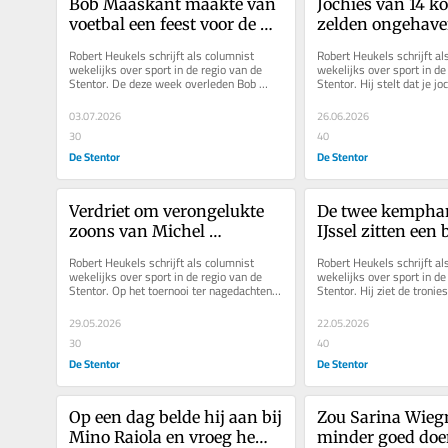
Bob Maaskant maakte van 
Jochies van 14 k
voetbal een feest voor de 
zelden ongehave
mensen
die tunnel
Robert Heukels schrijft als columnist 
Robert Heukels schrijft al
wekelijks over sport in de regio van de 
wekelijks over sport in de 
Stentor. De deze week overleden Bob 
Stentor. Hij stelt dat je joc
Maaskant was een goede trainer, een...
voetbaldromen niet moet o
03.07.2026
26.06.2026
30
40
De Stentor
De Stentor
Verdriet om verongelukte 
De twee kemphan
zoons van Michel 
IJssel zitten een b
Boerebach en vreugde om 
hetzelfde schuitj
Robert Heukels schrijft als columnist 
Robert Heukels schrijft al
die sensationeel snelle Cry-
wekelijks over sport in de regio van de 
wekelijks over sport in de 
Stentor. Op het toernooi ter nagedachtenis 
Stentor. Hij ziet de tronie
sen-cio
aan verongelukte Lesley...
zich: bikkels en winnaars..
29.05.2026
22.05.2026
30
40
De Stentor
De Stentor
Op een dag belde hij aan bij 
Zou Sarina Wieg
Mino Raiola en vroeg hem 
minder goed doen