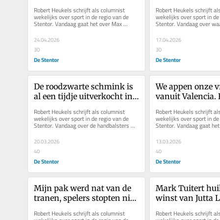
naar de geheimen van de 
en Go Ahead Eagl
Robert Heukels schrijft als columnist 
Robert Heukels schrijft al
transferwereld
haar mannelijke 
wekelijks over sport in de regio van de 
wekelijks over sport in de 
Stentor. Vandaag gaat het over Max 
Stentor. Vandaag over wa
Huiberts, die de wereld van de...
de ideale trainer voor een.
24.04.2026
17.04.2026
30
30
De Stentor
De Stentor
De roodzwarte schmink is 
We appen onze vr
al een tijdje uitverkocht in 
vanuit Valencia. H
Raalte, en dat heeft een 
begonnen aan de 
Robert Heukels schrijft als columnist 
Robert Heukels schrijft al
goede reden
van zijn leven
wekelijks over sport in de regio van de 
wekelijks over sport in de 
Stentor. Vandaag over de handbalsters 
Stentor. Vandaag gaat het 
van Kwiek, die binnenkort in de...
vriendschap. Pure vriends
20.03.2026
13.03.2026
40
40
De Stentor
De Stentor
Mijn pak werd nat van de 
Mark Tuitert huil
tranen, spelers stopten niet 
winst van Jutta 
met snikken: zo veel pijn 
Het verbaasde me
Robert Heukels schrijft als columnist 
Robert Heukels schrijft al
doet degraderen