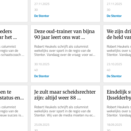
mij lief
27.11.2025
27.11.2025
30
30
De Stentor
De Stentor
eders 
Deze oud-trainer van bijna 
We zijn dri
r het 
90 jaar leert ons wat 
de held van
rm in een 
voetbal écht betekent
meelijwek
s columnist 
Robert Heukels schrijft als columnist 
Robert Heukels sc
t aan deze 
regio van de 
wekelijks over sport in de regio van de 
wekelijks over sp
 schaatscoach in 
Stentor. Vandaag over de vraag: voor wie 
Stentor. Vandaag
spelen we eigenlijk voetbal?
eenzame strijder 
30.10.2025
23.10.2025
40
40
De Stentor
De Stentor
n te 
Je zult maar scheidsrechter 
Eindelijk s
tatus en 
zijn: altijd weer 88 
IJsselderby
ne Slot, is 
analisten met schuim op 
onder str
s columnist 
Robert Heukels schrijft als columnist 
Robert Heukels sc
kin die je afkraken
regio van de 
wekelijks over sport in de regio van de 
wekelijks over sp
ieuw succes is 
Stentor. Wij van de media moeten nu echt 
Stentor. Vandaag
eens normaal gaan doen en...
vraag waarom de 
25.09.2025
18.09.2025
30
30