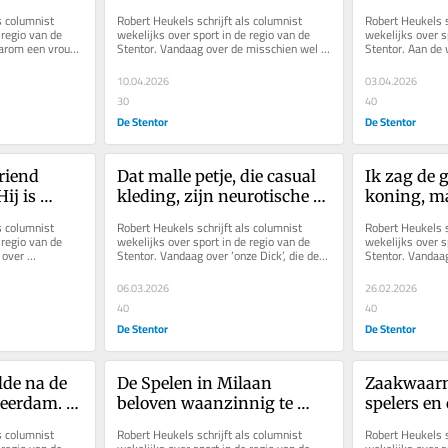
es dan 
Breum: van het A4’tje 
IJsselderb
s columnist 
Robert Heukels schrijft als columnist 
Robert Heukels sc
collega’s?
spatte respect, vriendschap 
gaf
regio van de 
wekelijks over sport in de regio van de 
wekelijks over sp
arom een vrouw 
Stentor. Vandaag over de misschien wel 
Stentor. Aan de 
en bewondering af
..
twee beste voetballers van Go...
IJsselderby breng
10.04.2026
03.04.2026
30
40
De Stentor
De Stentor
iend 
Dat malle petje, die casual 
Ik zag de 
ij is 
kleding, zijn neurotische 
koning, ma
wedstrijd 
gedrag. En toch is deze 
dacht ik st
s columnist 
Robert Heukels schrijft als columnist 
Robert Heukels sc
man geniaal
Erben
regio van de 
wekelijks over sport in de regio van de 
wekelijks over sp
over 
Stentor. Vandaag over ‘onze Dick’, die deze 
Stentor. Vandaag 
chap.
week de bekerfinale...
succesvolle Wint
06.03.2026
26.02.2026
40
40
De Stentor
De Stentor
de na de 
De Spelen in Milaan 
Zaakwaarn
Leerdam. 
beloven waanzinnig te 
spelers en 
 niet
worden, maar een 
met eisen, 
s columnist 
Robert Heukels schrijft als columnist 
Robert Heukels sc
vertrouwde goldrush zit er 
honger na