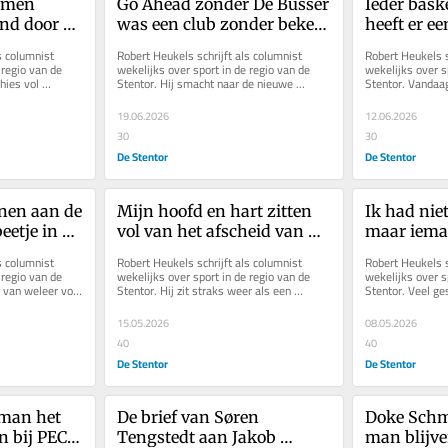
omen 
Go Ahead zonder De Busser 
Ieder bask
nd door 
was een club zonder beker 
heeft er een
en lijfsbehoud geweest
voorbeeld, 
s columnist 
Robert Heukels schrijft als columnist 
Robert Heukels sc
inspiratie
regio van de 
wekelijks over sport in de regio van de 
wekelijks over sp
hies vol 
Stentor. Hij smacht naar de nieuwe 
Stentor. Vandaag
pzadelen...
talenten, zeker in Deventer en...
de basketballers
19.06.2026
12.06.2026
30
30
De Stentor
De Stentor
en aan de 
Mijn hoofd en hart zitten 
Ik had niet
eetje in 
vol van het afscheid van 
maar iema
e
Carla
wilde luist
s columnist 
Robert Heukels schrijft als columnist 
Robert Heukels sc
genuancee
regio van de 
wekelijks over sport in de regio van de 
wekelijks over sp
s van weleer voor 
Stentor. Hij zit straks weer als een 
Stentor. Veel ges
..
verslaafde voor de buis, maar...
opwinding en bloe
15.05.2026
08.05.2026
40
40
De Stentor
De Stentor
man het 
De brief van Søren 
Doke Schmid
 bij PEC 
Tengstedt aan Jakob 
man blijven