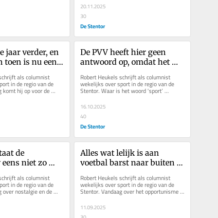
20.11.2025
30
De Stentor
e jaar verder, en 
De PVV heeft hier geen 
 toen is nu een 
antwoord op, omdat het 
kend fenomeen
Geert geen snars 
hrijft als columnist 
Robert Heukels schrijft als columnist 
interesseert
ort in de regio van de 
wekelijks over sport in de regio van de 
 komt hij op voor de 
Stentor. Waar is het woord ‘sport’ 
onder de lat: de...
gebleven in de stemwijzers,...
16.10.2025
40
De Stentor
taat de 
Alles wat lelijk is aan 
 eens niet zo 
voetbal barst naar buiten 
oom
bij het ontslag van Joseph 
hrijft als columnist 
Robert Heukels schrijft als columnist 
Oosting bij FC Twente
ort in de regio van de 
wekelijks over sport in de regio van de 
 over nostalgie en de 
Stentor. Vandaag over het opportunisme 
IJsselderby van...
rond het ontslag van Joseph...
11.09.2025
30