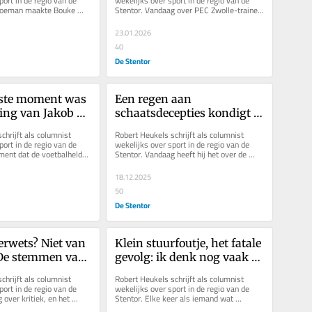
ort in de regio van de 
wekelijks over sport in de regio van de 
Koeman maakte Bouke 
Stentor. Vandaag over PEC Zwolle-trainer 
or KV Mechelen....
Henry van der Vegt, een geboren...
23.01.2026
40
De Stentor
ste moment was 
Een regen aan 
ing van Jakob 
schaatsdecepties kondigt 
zich aan. Die stress komt 
hrijft als columnist 
Robert Heukels schrijft als columnist 
ergens vandaan
ort in de regio van de 
wekelijks over sport in de regio van de 
ment dat de voetbalhelden 
Stentor. Vandaag heeft hij het over de 
gles weer zonen,...
belangrijkste bijzaak in het...
18.12.2025
50
De Stentor
rwets? Niet van 
Klein stuurfoutje, het fatale 
 De stemmen van 
gevolg: ik denk nog vaak 
nen mij niet luid 
aan Renske, die 
hrijft als columnist 
Robert Heukels schrijft als columnist 
inken
levenslustige krullenbol
ort in de regio van de 
wekelijks over sport in de regio van de 
over kritiek, en het 
Stentor. Elke keer als iemand wat 
vroeger en nu.
onmogelijks presteert op het ijs,...