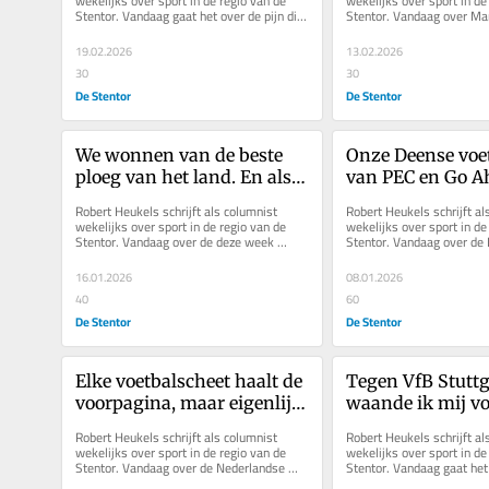
wekelijks over sport in de regio van de 
wekelijks over sport in de 
Stentor. Vandaag gaat het over de pijn die 
Stentor. Vandaag over Mark
je voelt als je degradeert....
Zelden koos de wind zijn ru
19.02.2026
13.02.2026
30
30
De Stentor
De Stentor
We wonnen van de beste 
Onze Deense voet
ploeg van het land. En als 
van PEC en Go Ah
ik het goed begreep, was Jo 
tegengif voor de b
Robert Heukels schrijft als columnist 
Robert Heukels schrijft al
Körver de beste van het 
de liefde uit de w
wekelijks over sport in de regio van de 
wekelijks over sport in de 
Stentor. Vandaag over de deze week 
Stentor. Vandaag over de 
veld
knijpen
overleden Jo Körver. Als hij de bal...
voetballers Namli, Breum 
16.01.2026
08.01.2026
40
60
De Stentor
De Stentor
Elke voetbalscheet haalt de 
Tegen VfB Stuttga
voorpagina, maar eigenlijk 
waande ik mij vo
verdient deze sport nu alle 
terug in de grimm
Robert Heukels schrijft als columnist 
Robert Heukels schrijft al
aandacht
70
wekelijks over sport in de regio van de 
wekelijks over sport in de 
Stentor. Vandaag over de Nederlandse 
Stentor. Vandaag gaat het 
handbalvrouwen, en het WK-wonder...
hooliganisme