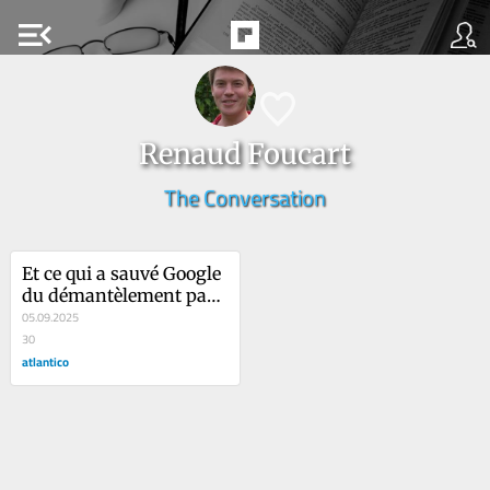
menu_open
Renaud Foucart
The Conversation
Et ce qui a sauvé Google 
du démantèlement par 
la justice américaine 
05.09.2025
est… la montée en 
30
puissance de l’IA
atlantico