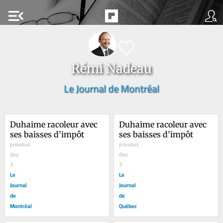
menu_open
Rémi Nadeau
Le Journal de Montréal
Duhaime racoleur avec 
Duhaime racoleur avec 
ses baisses d’impôt
ses baisses d’impôt
previous
previous
day
day
3
3
Le
Le
Journal
Journal
de
de
Montréal
Québec