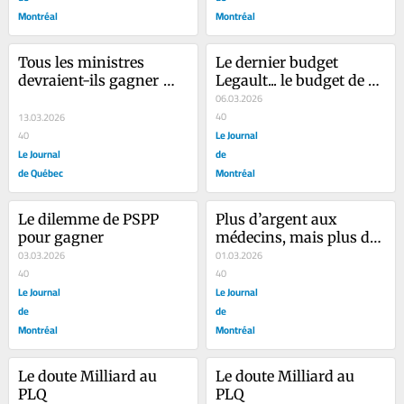
Montréal
Montréal
Tous les ministres 
Le dernier budget 
devraient-ils gagner 
Legault... le budget de 
248 000$?
qui?
06.03.2026
40
13.03.2026
Le Journal
40
Le Journal
de
de Québec
Montréal
Le dilemme de PSPP 
Plus d’argent aux 
pour gagner
médecins, mais plus de 
03.03.2026
services?
01.03.2026
40
40
Le Journal
Le Journal
de
de
Montréal
Montréal
Le doute Milliard au 
Le doute Milliard au 
PLQ
PLQ