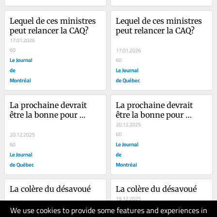
Lequel de ces ministres 
Lequel de ces ministres 
peut relancer la CAQ?
peut relancer la CAQ?
17.01.2026
60
17.01.2026
Le Journal
60
de
Le Journal
Montréal
de Québec
La prochaine devrait 
La prochaine devrait 
être la bonne pour 
être la bonne pour 
Duhaime
Duhaime
20.12.2025
60
20.12.2025
Le Journal
60
Le Journal
de
de Québec
Montréal
La colère du désavoué
La colère du désavoué
19.12.2025
We use cookies to provide some features and experiences in
60
19.12.2025