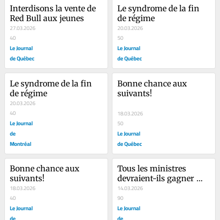
Interdisons la vente de 
Le syndrome de la fin 
Red Bull aux jeunes
de régime
27.03.2026
20.03.2026
40
50
Le Journal
Le Journal
de Québec
de Québec
Le syndrome de la fin 
Bonne chance aux 
de régime
suivants!
20.03.2026
40
18.03.2026
Le Journal
50
de
Le Journal
Montréal
de Québec
Bonne chance aux 
Tous les ministres 
suivants!
devraient-ils gagner 
18.03.2026
248 000$?
14.03.2026
40
90
Le Journal
Le Journal
de
de