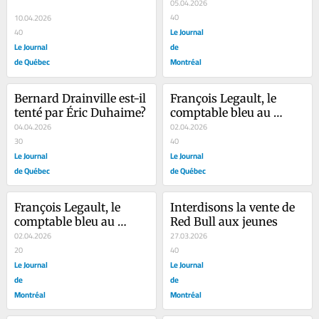
05.04.2026
40
10.04.2026
Le Journal
40
Le Journal
de
de Québec
Montréal
Bernard Drainville est-il 
François Legault, le 
tenté par Éric Duhaime?
comptable bleu au 
04.04.2026
grand cœur
02.04.2026
30
40
Le Journal
Le Journal
de Québec
de Québec
François Legault, le 
Interdisons la vente de 
comptable bleu au 
Red Bull aux jeunes
grand cœur
02.04.2026
27.03.2026
20
40
Le Journal
Le Journal
de
de
Montréal
Montréal