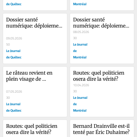
de Québec
Montréal
Dossier santé 
Dossier santé 
numérique: déploiement 
numérique: déploiement 
sous tension
sous tension
08.05.2026
30
09.05.2026
Le Journal
50
Le Journal
de
de Québec
Montréal
Le râteau revient en 
Routes: quel politicien 
plein visage de 
osera dire la vérité?
Lakhoyan
10.04.2026
30
07.05.2026
Le Journal
30
Le Journal
de
de Québec
Montréal
Routes: quel politicien 
Bernard Drainville est-il 
osera dire la vérité?
tenté par Éric Duhaime?