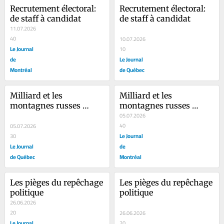
Recrutement électoral: 
Recrutement électoral: 
de staff à candidat
de staff à candidat
11.07.2026
40
10.07.2026
Le Journal
10
de
Le Journal
Montréal
de Québec
Milliard et les 
Milliard et les 
montagnes russes 
montagnes russes 
libérales
libérales
05.07.2026
40
05.07.2026
Le Journal
30
Le Journal
de
de Québec
Montréal
Les pièges du repêchage 
Les pièges du repêchage 
politique
politique
26.06.2026
20
26.06.2026
Le Journal
20