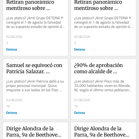
Retiran panorámico 
Retiran panorámico 
mentiroso sobre 
mentiroso sobre 
aprobación del 90% al 
aprobación del 90% al 
¿Les platico? ¡Arre! Grupo DETONA ® 
¿Les platico? ¡Arre! Grupo DETONA ® 
alcalde de Allende, NL
alcalde de Allende, NL
consignó el 1 de agosto la falsedad 
consignó el 1 de agosto la falsedad 
de un supuesto estudio de opinión de 
de un supuesto estudio de opinión de 
cierto periódico oriundo de...
cierto periódico oriundo de...
02.08.2026
02.08.2026
3
3
Detona
Detona
Samuel se equivocó con 
¿90% de aprobación 
Patricia Salazar. 
como alcalde de 
Allende, NL. Episodio II
Allende? Lalo, ni Farah 
¿Les platico? ¡Arre! Patricia dañó a su 
¿Les platico? ¡Arre! Poco más de 
en San Pedro
propio personal municipal. Quiso 
35,000 habitantes viven en Allende, 
enquistar a sus leales en las filas 
NL según el último censo poblacional 
sindicales pero se topó con...
del INEGI en 2020. La lista...
02.08.2026
01.08.2026
10
10
Detona
Detona
Dirige Alondra de la 
Dirige Alondra de la 
Parra, 9a de Beethoven 
Parra, 9a de Beethoven 