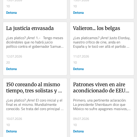
13.07.2026
13.07.2026
10
10
Detona
Detona
La justicia envasada
Valieron... los belgas
¿Les platico? ¡Arre! 1.-   Tengo meses 
¿Les platicamos? ¡Arre! Justo Elorduy, 
diciéndoles que no habrá juicio 
nuestro crítico de cine, anda en 
político contra el gobernador Samuel 
España y le tocó ver allá el partido en 
García. Pero ahí siguen,...
el que la Selección de ese...
12.07.2026
11.07.2026
20
10
Detona
Detona
150 coreando al mismo 
Patrones viven en aire 
tiempo, tres solistas y 
acondicionado de EEUU 
una orquesta
y su personal en 
¿Les platico? ¡Arre! El coro inicial y el 
Primero, una pertinente aclaración:  
apagones mexicanos. 
final es el mismo. Mundialmente 
La presidente Sheinbaum dice que 
conocido. Se trata del coro principal 
México no sufre apagones masivos, 
Versión corregida y 
de una obra, más reproducido,...
sino interrupciones del servicio...
aumentada
10.07.2026
09.07.2026
10
10
Detona
Detona