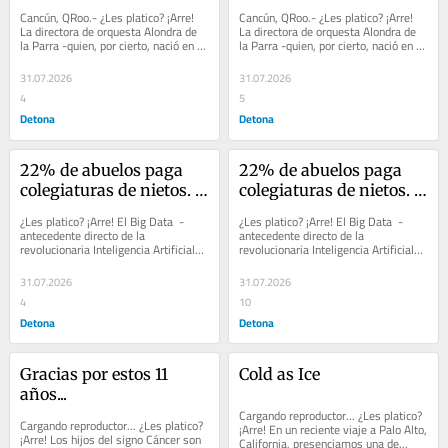
en un mundo 
en un mundo 
Cancún, QRoo.- ¿Les platico? ¡Arre! 
Cancún, QRoo.- ¿Les platico? ¡Arre! 
fracturado
fracturado
La directora de orquesta Alondra de 
La directora de orquesta Alondra de 
la Parra -quien, por cierto, nació en 
la Parra -quien, por cierto, nació en 
Nueva York el año 1980 y a...
Nueva York el año 1980 y a...
31.07.2026
31.07.2026
4
5
Detona
Detona
22% de abuelos paga 
22% de abuelos paga 
colegiaturas de nietos. 
colegiaturas de nietos. 
Gobierno, empresas y 
Gobierno, empresas y 
¿Les platico? ¡Arre! El Big Data  -
¿Les platico? ¡Arre! El Big Data  -
unis fomentan 
unis fomentan 
antecedente directo de la 
antecedente directo de la 
revolucionaria Inteligencia Artificial- 
revolucionaria Inteligencia Artificial- 
huevonería, no 
huevonería, no 
es demoledor con la información que 
es demoledor con la información que 
fregonería. Episodio I
fregonería. Episodio I
arroja...
arroja...
31.07.2026
31.07.2026
4
10
Detona
Detona
Gracias por estos 11 
Cold as Ice
años...
Cargando reproductor... ¿Les platico? 
Cargando reproductor... ¿Les platico? 
¡Arre! En un reciente viaje a Palo Alto, 
¡Arre! Los hijos del signo Cáncer son 
California, presenciamos una de...