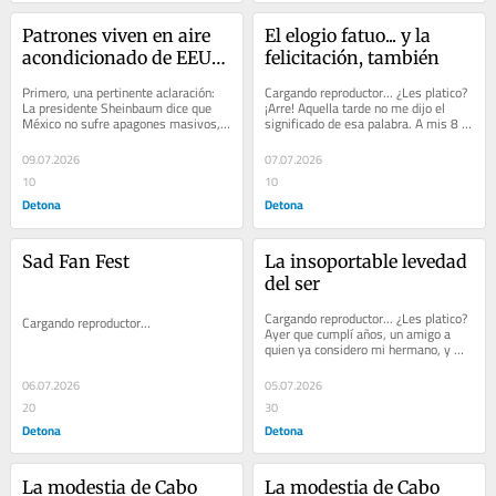
Patrones viven en aire 
El elogio fatuo... y la 
acondicionado de EEUU 
felicitación, también
y su personal en 
Primero, una pertinente aclaración:  
Cargando reproductor... ¿Les platico? 
apagones mexicanos. 
La presidente Sheinbaum dice que 
¡Arre! Aquella tarde no me dijo el 
México no sufre apagones masivos, 
significado de esa palabra. A mis 8 
Versión corregida y 
sino interrupciones del servicio...
años todavía no lo sabía y la...
aumentada
09.07.2026
07.07.2026
10
10
Detona
Detona
Sad Fan Fest
La insoportable levedad 
del ser
Cargando reproductor... ¿Les platico?  
Cargando reproductor...
Ayer que cumplí años, un amigo a 
quien ya considero mi hermano, y 
un...
06.07.2026
05.07.2026
20
30
Detona
Detona
La modestia de Cabo 
La modestia de Cabo 