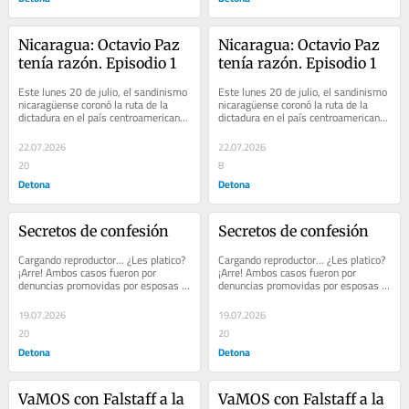
Nicaragua: Octavio Paz 
Nicaragua: Octavio Paz 
tenía razón. Episodio 1
tenía razón. Episodio 1
Este lunes 20 de julio, el sandinismo 
Este lunes 20 de julio, el sandinismo 
nicaragüense coronó la ruta de la 
nicaragüense coronó la ruta de la 
dictadura en el país centroamericano. 
dictadura en el país centroamericano. 
Hace poco más de 40 años, Octavio...
Hace poco más de 40 años, Octavio...
22.07.2026
22.07.2026
20
8
Detona
Detona
Secretos de confesión
Secretos de confesión
Cargando reproductor... ¿Les platico? 
Cargando reproductor... ¿Les platico? 
¡Arre! Ambos casos fueron por 
¡Arre! Ambos casos fueron por 
denuncias promovidas por esposas 
denuncias promovidas por esposas 
contra sus maridos. ...
contra sus maridos. ...
19.07.2026
19.07.2026
20
20
Detona
Detona
VaMOS con Falstaff a la 
VaMOS con Falstaff a la 