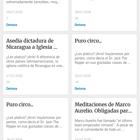
extremadamente sensibles, muy...
29.07.2026
28.07.2026
7
20
Detona
Detona
Asedia dictadura de 
Puro circo...
Nicaragua a Iglesia 
Católica. Episodio III
¿Les platico? ¡Arre! Vayámonos por 
¿Les platico? ¡Arre! A diferencia de 
partes, como decía el Dr. Jack The 
otros países latinoamericanos, la 
Ripper en sus gustadas clases de 
iglesia católica de Nicaragua es una 
disección anatómica en la Escuela 
de las instituciones con más...
de...
27.07.2026
26.07.2026
20
10
Detona
Detona
Puro circo...
Meditaciones de Marco 
Aurelio. Obligadas para 
¿Les platico? ¡Arre! Vayámonos por 
los gobernantes...
Marco Aurelio fue llamado "el último 
partes, como decía el Dr. Jack The 
buen emperador romano".  A pesar de 
Ripper en sus gustadas clases de 
ser el comandante de todo un 
disección anatómica en la Escuela 
imperio, nunca abandonó el camino 
de...
de la...
26.07.2026
25.07.2026