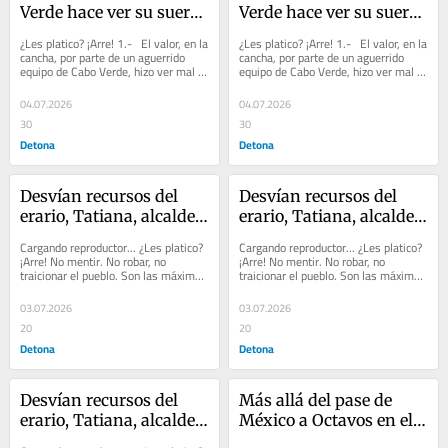
Verde hace ver su suerte 
Verde hace ver su suerte 
a los arrogantes 
a los arrogantes 
¿Les platico? ¡Arre! 1.-   El valor, en la 
¿Les platico? ¡Arre! 1.-   El valor, en la 
argentinos
argentinos
cancha, por parte de un aguerrido 
cancha, por parte de un aguerrido 
equipo de Cabo Verde, hizo ver mal al 
equipo de Cabo Verde, hizo ver mal al 
Campeón del Mundial FIFA...
Campeón del Mundial FIFA...
04.07.2026
04.07.2026
30
30
Detona
Detona
Desvían recursos del 
Desvían recursos del 
erario, Tatiana, alcalde y 
erario, Tatiana, alcalde y 
directora del DIF Santa 
directora del DIF Santa 
Cargando reproductor... ¿Les platico? 
Cargando reproductor... ¿Les platico? 
Catarina
Catarina
¡Arre! No mentir. No robar, no 
¡Arre! No mentir. No robar, no 
traicionar el pueblo. Son las máximas 
traicionar el pueblo. Son las máximas 
de Morena. Todos quienes aspiran a...
de Morena. Todos quienes aspiran a...
03.07.2026
03.07.2026
20
20
Detona
Detona
Desvían recursos del 
Más allá del pase de 
erario, Tatiana, alcalde y 
México a Octavos en el 
directora del DIF Santa 
Mundial 2026...