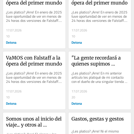
ópera del primer mundo
ópera del primer mundo
¿Les platico? ¡Arre! En enero de 2025 
¿Les platico? ¡Arre! En enero de 2025 
tuve oportunidad de ver en menos de 
tuve oportunidad de ver en menos de 
24 horas dos versiones de Falstaff. 
24 horas dos versiones de Falstaff. 
La primera de Verdi, en la Scala de...
La primera de Verdi, en la Scala de...
17.07.2026
17.07.2026
10
10
Detona
Detona
VaMOS con Falstaff a la 
"La gente recordará a 
ópera del primer mundo
quienes supimos 
escribir". -Homero
¿Les platico? ¡Arre! En enero de 2025 
¿Les platico? ¡Arre! En mi anterior 
tuve oportunidad de ver en menos de 
artículo les platiqué de mi contacto 
24 horas dos versiones de Falstaff. 
con el dueño de una singular tienda 
La primera de Verdi, en la Scala de...
en Estambul, Turquía, al lado del...
17.07.2026
17.07.2026
10
20
Detona
Detona
Somos unos al inicio del 
Gastos, gestas y gestos
viaje... y otros al 
terminarlo, así demore 
¿Les platico? ¡Arre! Ni el mismo 