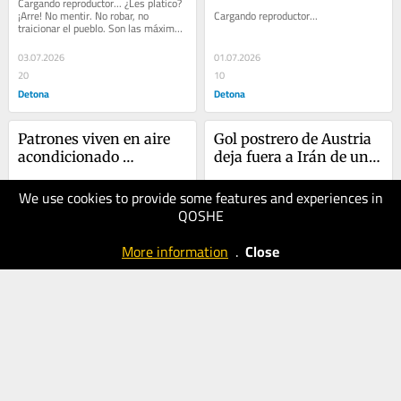
Cargando reproductor... ¿Les platico? 
Catarina
¡Arre! No mentir. No robar, no 
Cargando reproductor...
traicionar el pueblo. Son las máximas 
de Morena. Todos quienes aspiran a...
03.07.2026
01.07.2026
20
10
Detona
Detona
Patrones viven en aire 
Gol postrero de Austria 
acondicionado 
deja fuera a Irán de un 
norteamericano y su 
tumultuoso Mundial
Cargando reproductor...
personal en apagones 
We use cookies to provide some features and experiences in
mexicanos
QOSHE
29.06.2026
28.06.2026
20
30
More information
.
Close
Detona
Detona