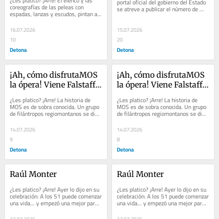
¿Les platico? ¡Arre! El elenco y las 
portal oficial del gobierno del Estado 
20 años
coreografías de las peleas con 
se atreve a publicar el número de 
espadas, lanzas y escudos, pintan a 
burócratas que desangran al erario,...
esta película como un producto 
residual de...
16.07.2026
15.07.2026
10
20
Detona
Detona
¡Ah, cómo disfrutaMOS 
¡Ah, cómo disfrutaMOS 
la ópera! Viene Falstaff, 
la ópera! Viene Falstaff, 
de Verdi, su última y 
de Verdi, su última y 
¿Les platico? ¡Arre! La historia de 
¿Les platico? ¡Arre! La historia de 
más divertida
más divertida
MOS es de sobra conocida. Un grupo 
MOS es de sobra conocida. Un grupo 
de filántropos regiomontanos se dio 
de filántropos regiomontanos se dio 
a la tarea de crear lo que hoy es 
a la tarea de crear lo que hoy es 
una...
una...
14.07.2026
14.07.2026
9
8
Detona
Detona
Raúl Monter
Raúl Monter
¿Les platico? ¡Arre! Ayer lo dijo en su 
¿Les platico? ¡Arre! Ayer lo dijo en su 
celebración: A los 51 puede comenzar 
celebración: A los 51 puede comenzar 
una vida... y empezó una mejor para 
una vida... y empezó una mejor para 
él. Hace cinco años descubrió...
él. Hace cinco años descubrió...