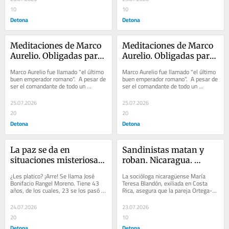
10
10
Detona
Detona
Meditaciones de Marco 
Meditaciones de Marco 
Aurelio. Obligadas para 
Aurelio. Obligadas para 
los gobernantes...
los gobernantes...
Marco Aurelio fue llamado "el último 
Marco Aurelio fue llamado "el último 
buen emperador romano".  A pesar de 
buen emperador romano".  A pesar de 
ser el comandante de todo un 
ser el comandante de todo un 
imperio, nunca abandonó el camino 
imperio, nunca abandonó el camino 
de la...
de la...
25.07.2026
25.07.2026
20
20
Detona
Detona
La paz se da en 
Sandinistas matan y 
situaciones misteriosas. 
roban. Nicaragua. 
Una historia digna de 
Episodio II
¿Les platico? ¡Arre! Se llama José 
La socióloga nicaragüense María 
contarse
Bonifacio Rangel Moreno. Tiene 43 
Teresa Blandón, exiliada en Costa 
años, de los cuales, 23 se los pasó 
Rica, asegura que la pareja Ortega-
internado en un centro 
Murillo asume que son dueños del 
penitenciario....
país, «y...
24.07.2026
23.07.2026
20
10
Detona
Detona