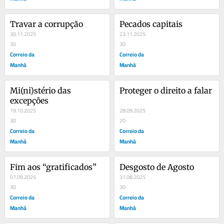
Travar a corrupção
Pecados capitais
30.11.2025
23.11.2025
30
30
Correio da
Correio da
Manhã
Manhã
Mi(ni)stério das 
Proteger o direito a falar
excepções
19.10.2025
28.09.2025
30
20
Correio da
Correio da
Manhã
Manhã
Fim aos “gratificados”
Desgosto de Agosto
07.09.2025
31.08.2025
30
30
Correio da
Correio da
Manhã
Manhã