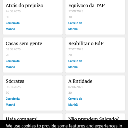
Atrás do prejuízo
Equívoco da TAP
24.08.2025
17.08.2025
30
30
Correio da
Correio da
Manhã
Manhã
Casas sem gente
Reabilitar o BdP
03.08.2025
27.07.2025
20
20
Correio da
Correio da
Manhã
Manhã
Sócrates
A Entidade
06.07.2025
02.06.2025
30
30
Correio da
Correio da
Manhã
Manhã
Haja coragem!
Não prendem Salgado?
We use cookies to provide some features and experiences in
18.05.2025
11.05.2025