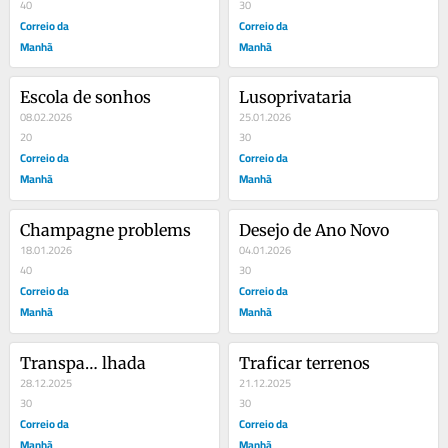
40
30
Correio da
Correio da
Manhã
Manhã
Escola de sonhos
Lusoprivataria
08.02.2026
25.01.2026
20
30
Correio da
Correio da
Manhã
Manhã
Champagne problems
Desejo de Ano Novo
18.01.2026
04.01.2026
40
30
Correio da
Correio da
Manhã
Manhã
Transpa… lhada
Traficar terrenos
28.12.2025
21.12.2025
30
30
Correio da
Correio da
Manhã
Manhã