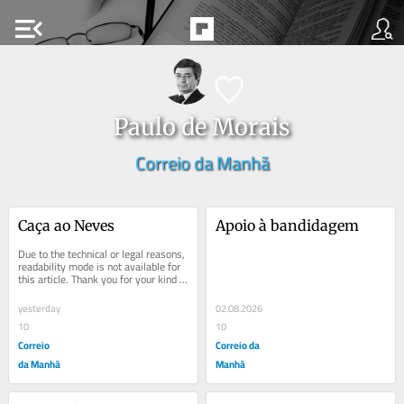
menu_open
Paulo de Morais
Correio da Manhã
Caça ao Neves
Apoio à bandidagem
Due to the technical or legal reasons, 
readability mode is not available for 
this article. Thank you for your kind 
understanding.
yesterday
02.08.2026
10
10
Correio
Correio da
da Manhã
Manhã