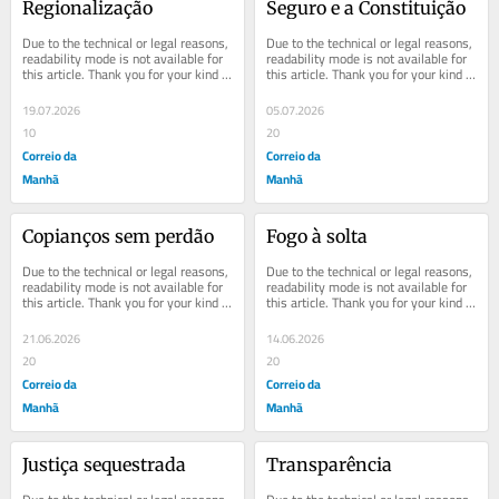
Regionalização
Seguro e a Constituição
Due to the technical or legal reasons, 
Due to the technical or legal reasons, 
readability mode is not available for 
readability mode is not available for 
this article. Thank you for your kind 
this article. Thank you for your kind 
understanding.
understanding.
19.07.2026
05.07.2026
10
20
Correio da
Correio da
Manhã
Manhã
Copianços sem perdão
Fogo à solta
Due to the technical or legal reasons, 
Due to the technical or legal reasons, 
readability mode is not available for 
readability mode is not available for 
this article. Thank you for your kind 
this article. Thank you for your kind 
understanding.
understanding.
21.06.2026
14.06.2026
20
20
Correio da
Correio da
Manhã
Manhã
Justiça sequestrada
Transparência