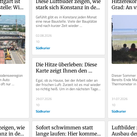
tgart ist 
Diese Luftbilder zeigen, wie 
Hitzerekor
elle: Wie 
stark sich Konstanz in den 
Grad: An vi
as kostet 
letzten Jahren verändert 
der Region
Gefühlt gibt es in Konstanz jeden Monat 
hat
heißerer J
eine neue Baustelle. Viele der Bauplätze 
sind nach kurzer Zeit wieder 
verschwunden, die Fertigstellung der...
02.08.2026
10
Südkurier
Die Hitze überleben: Diese 
Karte zeigt Ihnen den 
odenseeregion 
Dieser Sommer lä
kühlsten Ort Ihrer 
m Auto 
Bereits Ende Mai
Egal, ob zu Hause, bei der Arbeit oder an 
Gemeinde
ft nur 
Thermometer in 
der frischen Luft: Zurzeit ist es mal wieder 
 die A81 
Marke. Seither ja
so richtig heiß. Um in den nächsten Tagen 
cool zu bleiben,...
29.07.2026
31.07.2026
10
10
Südkurier
Südkurier
zeigen, wie 
Sofort schwimmen statt 
Luftbilder 
nz in den 
lange laufen: Hier kommen 
Ausbau der