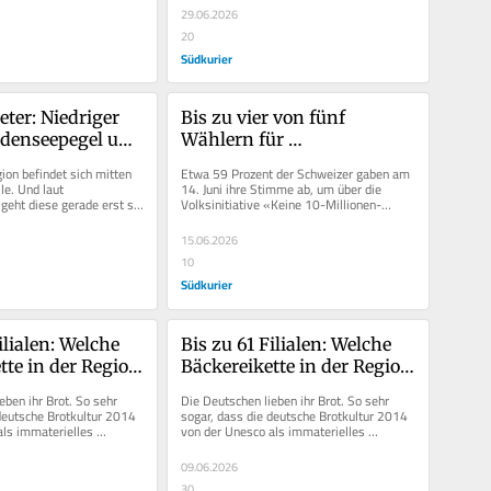
in...
29.06.2026
20
Südkurier
ter: Niedriger 
Bis zu vier von fünf 
denseepegel um 
Wählern für 
eszeit noch nie
Zuwanderungs-Stopp: So 
on befindet sich mitten 
Etwa 59 Prozent der Schweizer gaben am 
haben die Schweizer in 
le. Und laut 
14. Juni ihre Stimme ab, um über die 
eht diese gerade erst so 
Volksinitiative «Keine 10-Millionen-
Grenznähe abgestimmt
ft für viele nur...
Schweiz!...
15.06.2026
10
Südkurier
ilialen: Welche 
Bis zu 61 Filialen: Welche 
te in der Region 
Bäckereikette in der Region 
rkt dominiert
wo den Markt dominiert
ben ihr Brot. So sehr 
Die Deutschen lieben ihr Brot. So sehr 
deutsche Brotkultur 2014 
sogar, dass die deutsche Brotkultur 2014 
ls immaterielles 
von der Unesco als immaterielles 
annt wurde....
Kulturerbe anerkannt wurde....
09.06.2026
30