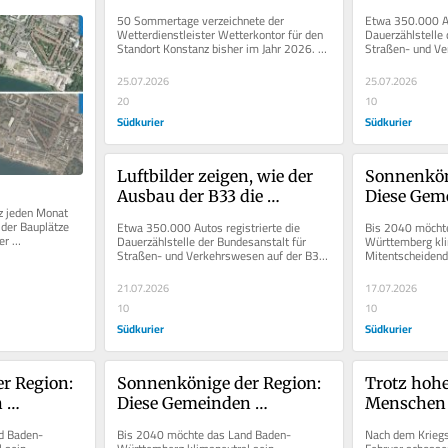
rändert 
Sie auch bei Niedrigwasser 
Bodensee-
50 Sommertage verzeichnete der 
Etwa 350.000 Aut
direkt in den Bodensee
verändert 
Wetterdienstleister Wetterkontor für den 
Dauerzählstelle 
Standort Konstanz bisher im Jahr 2026. 
Straßen- und Ve
Das sind Tage, an denen eine...
bei Markelfingen
25.07.2026
25.07.2026
20
10
Südkurier
Südkurier
Luftbilder zeigen, wie der 
Sonnenköni
Ausbau der B33 die 
Diese Gem
z jeden Monat 
Bodensee-Landschaft 
produziere
 der Bauplätze 
Etwa 350.000 Autos registrierte die 
Bis 2040 möcht
verändert hat
Solarstrom 
r 
Dauerzählstelle der Bundesanstalt für 
Württemberg klim
ellung der...
Straßen- und Verkehrswesen auf der B33 
Mitentscheidend 
Einwohner
bei Markelfingen im April. Und wer...
Photovoltaikanla
der...
21.07.2026
17.07.2026
10
10
Südkurier
Südkurier
 Region: 
Sonnenkönige der Region: 
Trotz hoher
 
Diese Gemeinden 
Menschen 
r 
produzieren mehr Strom, 
fahren im 
d Baden-
Bis 2040 möchte das Land Baden-
Nach dem Kriegsa
re 
als ihre Einwohner 
genauso vi