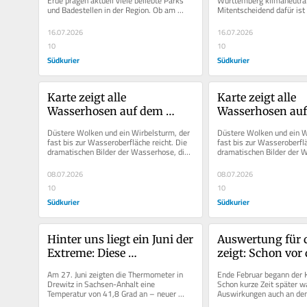
Erde prägen aktuell viele beliebte Parks 
Württemberg klimaneutral 
und Badestellen in der Region. Ob am 
Mitentscheidend dafür ist
Einwohner verb
Hörnle, auf dem Bodanrück...
Photovoltaikanlagen (PV-A
der...
16.07.2026
16.07.2026
10
10
Südkurier
Südkurier
Karte zeigt alle 
Karte zeigt alle 
Wasserhosen auf dem 
Wasserhosen auf
Bodensee: So häufig bilden 
Bodensee: So häu
Düstere Wolken und ein Wirbelsturm, der 
Düstere Wolken und ein Wi
sich hier Tornados
sich hier Tornad
fast bis zur Wasseroberfläche reicht. Die 
fast bis zur Wasseroberflä
dramatischen Bilder der Wasserhose, die 
dramatischen Bilder der W
am 1. Juli bei...
am 1. Juli bei...
08.07.2026
08.07.2026
10
10
Südkurier
Südkurier
Hinter uns liegt ein Juni der 
Auswertung für d
Extreme: Diese 
zeigt: Schon vor
Hitzerekorde wurden in der 
des Tankrabatts s
Am 27. Juni zeigten die Thermometer in 
Ende Februar begann der Kr
Region geknackt
Preise
Drewitz in Sachsen-Anhalt eine 
Schon kurze Zeit später wa
Temperatur von 41,8 Grad an – neuer 
Auswirkungen auch an den
Rekord in der Bundesrepublik. Auch in...
Tankstellen zu spüren, den