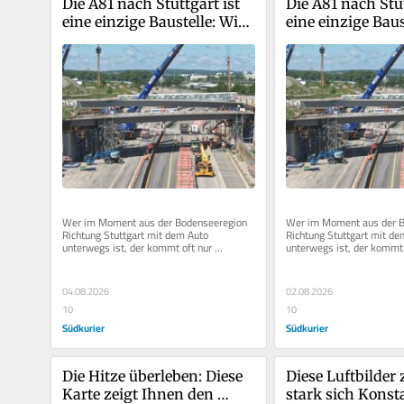
Die A81 nach Stuttgart ist 
Die A81 nach Stut
eine einzige Baustelle: Wie 
eine einzige Baust
lange noch und was kostet 
lange noch und w
das eigentlich?
das eigentlich?
Wer im Moment aus der Bodenseeregion 
Wer im Moment aus der B
Richtung Stuttgart mit dem Auto 
Richtung Stuttgart mit de
unterwegs ist, der kommt oft nur 
unterwegs ist, der kommt o
gebremst vom Fleck. Denn die A81 
gebremst vom Fleck. Denn
scheint eine...
scheint eine...
04.08.2026
02.08.2026
10
10
Südkurier
Südkurier
Die Hitze überleben: Diese 
Diese Luftbilder 
Karte zeigt Ihnen den 
stark sich Konsta