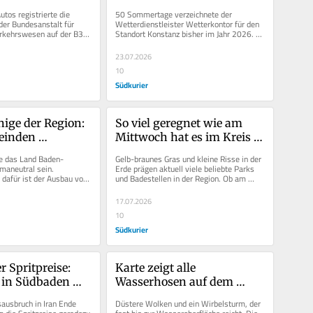
Landschaft 
Sie auch bei Niedrigwasser 
os registrierte die 
50 Sommertage verzeichnete der 
hat
direkt in den Bodensee
der Bundesanstalt für 
Wetterdienstleister Wetterkontor für den 
rkehrswesen auf der B33 
Standort Konstanz bisher im Jahr 2026. 
 im April. Und wer...
Das sind Tage, an denen eine...
23.07.2026
10
Südkurier
ge der Region: 
So viel geregnet wie am 
einden 
Mittwoch hat es im Kreis 
n mehr 
Konstanz seit elf Monaten 
e das Land Baden-
Gelb-braunes Gras und kleine Risse in der 
als ihre 
nicht mehr
aneutral sein. 
Erde prägen aktuell viele beliebte Parks 
dafür ist der Ausbau von 
und Badestellen in der Region. Ob am 
 verbrauchen
gen (PV-Anlagen). Daten 
Hörnle, auf dem Bodanrück...
17.07.2026
10
Südkurier
 Spritpreise: 
Karte zeigt alle 
in Südbaden 
Wasserhosen auf dem 
Frühjahr 
Bodensee: So häufig bilden 
usbruch in Iran Ende 
Düstere Wolken und ein Wirbelsturm, der 
el Auto wie sonst 
sich hier Tornados