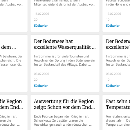
sein. 
Württemberg klimaneutral sein. 
Februar schossen
 der Ausbau von 
Mitentscheidend dafür ist der Ausbau von 
in die Höhe und 
rauchen
verbrauchen
auch
nlagen). Daten 
Photovoltaikanlagen (PV-Anlagen). Daten 
Osterwochenende
der...
Höchstwert....
15.07.2026
13.07.2026
20
10
Südkurier
Südkurier
Der Bodensee hat 
Der Bodens
 dem 
exzellente Wasserqualität – 
exzellente 
fig bilden 
nur an wenigen Stellen 
nur an wen
rbelsturm, der 
Im Sommer ist für viele Touristen und 
Im Sommer ist fü
os
bleibt eine Restgefahr
bleibt ein
che reicht. Die 
Anwohner der Sprung in den Bodensee ein 
Anwohner der Sp
asserhose, die 
fester Bestandteil des Alltags. Dabei 
fester Bestandtei
punktet der Voralpensee...
punktet der Vora
03.07.2026
03.07.2026
20
10
Südkurier
Südkurier
ie Region 
Auswertung für die Region 
Fast zehn 
 dem Ende 
zeigt: Schon vor dem Ende 
Temperatur
teigen die 
des Tankrabatts steigen die 
Wochen: B
ieg in Iran. 
Ende Februar begann der Krieg in Iran. 
Am letzten Juniw
Preise
wie noch n
ren die 
Schon kurze Zeit später waren die 
dieses Jahr in De
 deutschen 
Auswirkungen auch an den deutschen 
Temperaturrekor
n die...
Tankstellen zu spüren, denn die...
jenseits der 40