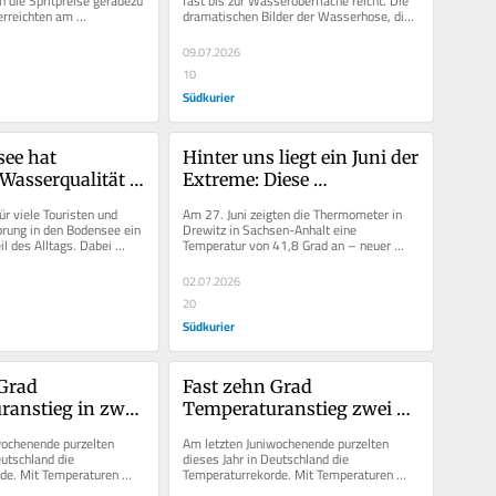
 die Spritpreise geradezu 
fast bis zur Wasseroberfläche reicht. Die 
erreichten am 
dramatischen Bilder der Wasserhose, die 
 einen neuen 
am 1. Juli bei...
09.07.2026
10
Südkurier
ee hat 
Hinter uns liegt ein Juni der 
Wasserqualität - 
Extreme: Diese 
igen Stellen 
Hitzerekorde wurden in der 
r viele Touristen und 
Am 27. Juni zeigten die Thermometer in 
e Restgefahr
Region geknackt
rung in den Bodensee ein 
Drewitz in Sachsen-Anhalt eine 
l des Alltags. Dabei 
Temperatur von 41,8 Grad an – neuer 
lpensee...
Rekord in der Bundesrepublik. Auch in...
02.07.2026
20
Südkurier
Grad 
Fast zehn Grad 
anstieg in zwei 
Temperaturanstieg zwei 
odensee so warm 
Wochen: Bodensee so warm 
ochenende purzelten 
Am letzten Juniwochenende purzelten 
ie im Juni
wie noch nie im Juni
utschland die 
dieses Jahr in Deutschland die 
de. Mit Temperaturen 
Temperaturrekorde. Mit Temperaturen 
-Grad-Marke war es auch 
jenseits der 40-Grad-Marke war es auch 