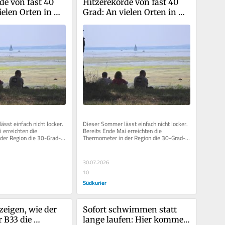
de von fast 40 
Hitzerekorde von fast 40 
elen Orten in 
Grad: An vielen Orten in 
 wurde nie ein 
der Region wurde nie ein 
ulitag gemessen
heißerer Julitag gemessen
sst einfach nicht locker. 
Dieser Sommer lässt einfach nicht locker. 
 erreichten die 
Bereits Ende Mai erreichten die 
der Region die 30-Grad-
Thermometer in der Region die 30-Grad-
gt ein Hitzerekord...
Marke. Seither jagt ein Hitzerekord...
30.07.2026
10
Südkurier
zeigen, wie der 
Sofort schwimmen statt 
 B33 die 
lange laufen: Hier kommen 