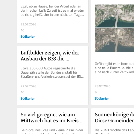
kühlsten Ort Ihrer 
letzten Jahren ve
Egal, ob zu Hause, bei der Arbeit oder an 
Gemeinde
hat
der frischen Luft: Zurzeit ist es mal wieder 
so richtig heiß. Um in den nächsten Tagen 
cool zu bleiben,...
29.07.2026
10
Südkurier
Luftbilder zeigen, wie der 
Ausbau der B33 die 
Gefühlt gibt es in Konstan
Bodensee-Landschaft 
eine neue Baustelle. Viele
Etwa 350.000 Autos registrierte die 
verändert hat
sind nach kurzer Zeit wiede
Dauerzählstelle der Bundesanstalt für 
verschwunden, die Fertigst
Straßen- und Verkehrswesen auf der B33 
bei Markelfingen im April. Und wer...
22.07.2026
28.07.2026
10
9
Südkurier
Südkurier
So viel geregnet wie am 
Sonnenkönige der
Mittwoch hat es im Kreis 
Diese Gemeinden
Konstanz seit elf Monaten 
produzieren meh
Gelb-braunes Gras und kleine Risse in der 
Bis 2040 möchte das Lan
nicht mehr
Solarstrom als ih