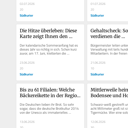
02.07.2026
01.07.2026
20
20
Südkurier
Südkurier
Die Hitze überleben: Diese 
Gehaltscheck: So 
Karte zeigt Ihnen den 
verdienen die 
kühlsten Ort Ihrer 
Bürgermeister im
Der kalendarische Sommeranfang hat es 
Bürgermeister leiten unte
Gemeinde
Bodenseekreis
dieses Jahr so richtig in sich. Schon kurz 
Verwaltung mit teils hunde
zuvor, am 17. Juni, kletterten die 
Mitarbeitern. In der freien
Temperaturen vielerorts über die...
könnte für einen Job mit so
23.06.2026
21.06.2026
20
10
Südkurier
Südkurier
Bis zu 61 Filialen: Welche 
Mittlerweile hei
Bäckereikette in der Region 
Bodensee und Ho
wo den Markt dominiert
So hat sich die As
Die Deutschen lieben ihr Brot. So sehr 
Schwarz-weiß gestreift un
Tigermücke ausg
sogar, dass die deutsche Brotkultur 2014 
acht Millimeter groß ist si
von der Unesco als immaterielles 
Tigermücke. Wer eine solc
Kulturerbe anerkannt wurde....
sollte sie umgehend...
13.06.2026
12.06.2026
20
30