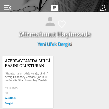
menu_open
Mirmahmut Haşimzade
Yeni Ufuk Dergisi
AZERBAYCAN’DA MİLLÎ 
BASINI OLUŞTURAN 
İSİM: HASANBEY 
“Gazete; halkın gözü, kulağı, dilidir.” 
MELİKZADE ZERDABİ
demiş Hasanbey Zerdabi. Çocukluk 
ve Gençlik Yılları Hasanbey Zerdabi 
1837’de Şamahı...
09.12.2025
60
Yeni Ufuk
Dergisi