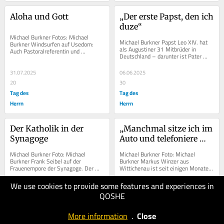
Aloha und Gott
„Der erste Papst, den ich 
duze“
Michael Burkner Fotos: Michael 
Michael Burkner Papst Leo XIV. hat 
Burkner Windsurfen auf Usedom: 
als Augustiner 31 Mitbrüder in 
Auch Pastoralreferentin und 
Deutschland – darunter ist Pater 
Exerzitienleiterin Esther Göbel...
Jeremias Kiesl, der in Erfurt lebt. 
Bei...
31.07.2025
06.06.2025
20
30
Tag des
Tag des
Herrn
Herrn
Der Katholik in der 
„Manchmal sitze ich im 
Synagoge
Auto und telefoniere 
über das Fegefeuer“
Michael Burkner Foto: Michael 
Michael Burkner Foto: Michael 
Burkner Frank Seibel auf der 
Burkner Markus Winzer aus 
Frauenempore der Synagoge. Der 
Wittichenau ist seit einigen Monaten 
Leiter des Kulturforums...
Kaplan in Görlitz. Im Interview...
We use cookies to provide some features and experiences in
05.06.2025
22.05.2025
QOSHE
30
20
Tag des
Tag des
More information
.
Close
Herrn
Herrn