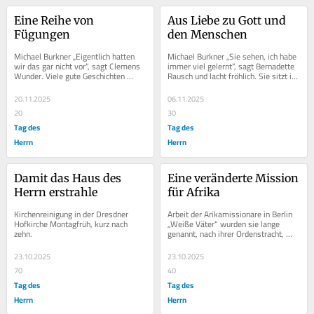
Eine Reihe von 
Aus Liebe zu Gott und 
Fügungen
den Menschen
Michael Burkner „Eigentlich hatten 
Michael Burkner „Sie sehen, ich habe 
wir das gar nicht vor“, sagt Clemens 
immer viel gelernt“, sagt Bernadette 
Wunder. Viele gute Geschichten 
Rausch und lacht fröhlich. Sie sitzt im 
beginnen so – auch die Entstehung...
kleinen Besprechungsraum...
20.11.2025
06.11.2025
20
30
Tag des
Tag des
Herrn
Herrn
Damit das Haus des 
Eine veränderte Mission 
Herrn erstrahle
für Afrika
Kirchenreinigung in der Dresdner 
Arbeit der Arikamissionare in Berlin 
Hofkirche Montagfrüh, kurz nach 
„Weiße Väter“ wurden sie lange 
zehn.
genannt, nach ihrer Ordenstracht, 
einem in Nordafrika verbreiteten...
23.10.2025
23.10.2025
70
40
Tag des
Tag des
Herrn
Herrn