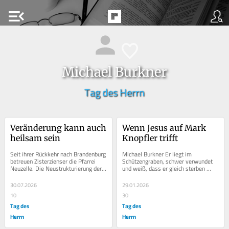
menu_open
Michael Burkner
Tag des Herrn
Veränderung kann auch 
Wenn Jesus auf Mark 
heilsam sein
Knopfler trifft
Seit ihrer Rückkehr nach Brandenburg 
Michael Burkner Er liegt im 
betreuen Zisterzienser die Pfarrei 
Schützengraben, schwer verwundet 
Neuzelle. Die Neustrukturierung der 
und weiß, dass er gleich sterben 
Gemeinden betrifft auch die 
wird. Noch einmal reckt er den Blick 
Gläubigen im...
in den...
30.07.2026
29.01.2026
10
30
Tag des
Tag des
Herrn
Herrn