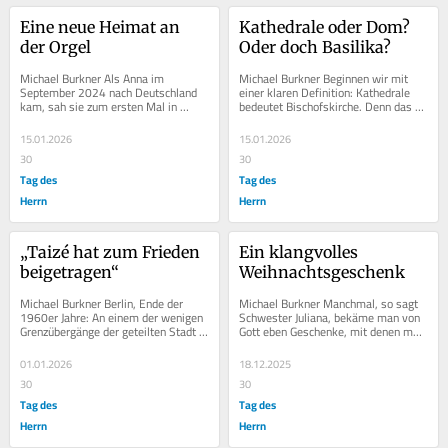
Eine neue Heimat an 
Kathedrale oder Dom? 
der Orgel
Oder doch Basilika?
Michael Burkner Als Anna im 
Michael Burkner Beginnen wir mit 
September 2024 nach Deutschland 
einer klaren Definition: Kathedrale 
kam, sah sie zum ersten Mal in 
bedeutet Bischofskirche. Denn das 
ihrem Leben eine Orgel. „In meiner 
Wort leitet sich von der Kathedra, 
Heimat gibt es...
dem...
15.01.2026
15.01.2026
30
30
Tag des
Tag des
Herrn
Herrn
„Taizé hat zum Frieden 
Ein klangvolles 
beigetragen“
Weihnachtsgeschenk
Michael Burkner Berlin, Ende der 
Michael Burkner Manchmal, so sagt 
1960er Jahre: An einem der wenigen 
Schwester Juliana, bekäme man von 
Grenzübergänge der geteilten Stadt 
Gott eben Geschenke, mit denen man 
kommt ein gelber VW Käfer zum 
gar nicht gerechnet habe. Die 
Stehen....
Priorin...
01.01.2026
18.12.2025
30
30
Tag des
Tag des
Herrn
Herrn