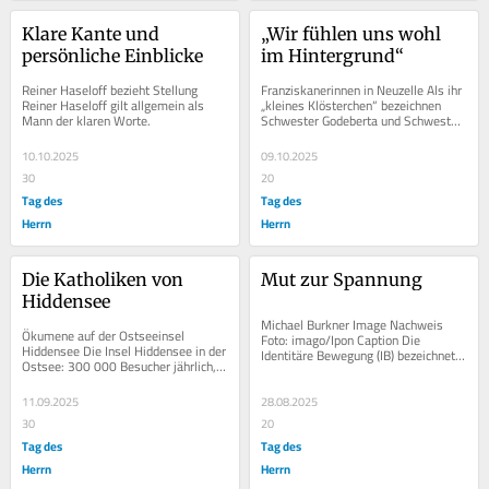
Klare Kante und 
„Wir fühlen uns wohl 
persönliche Einblicke
im Hintergrund“
Reiner Haseloff bezieht Stellung 
Franziskanerinnen in Neuzelle Als ihr 
Reiner Haseloff gilt allgemein als 
„kleines Klösterchen“ bezeichnen 
Mann der klaren Worte.
Schwester Godeberta und Schwester 
Verekona ihre Neuzeller ...
10.10.2025
09.10.2025
30
20
Tag des
Tag des
Herrn
Herrn
Die Katholiken von 
Mut zur Spannung
Hiddensee
Michael Burkner Image Nachweis 
Ökumene auf der Ostseeinsel 
Foto: imago/Ipon Caption Die 
Hiddensee Die Insel Hiddensee in der 
Identitäre Bewegung (IB) bezeichnet 
Ostsee: 300 000 Besucher jährlich, 
mehrere...
1000 Einwohner in vier Orten, mit 
zwölf...
11.09.2025
28.08.2025
30
20
Tag des
Tag des
Herrn
Herrn