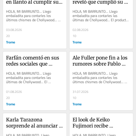
en llanto al cumplir su 
reveló que cumplió su 
sueño e inaugurar su 
sueño de niña y visitó la 
HOLA, MI BARRUNTO... Llego 
HOLA, MI BARRUNTO... Llego 
salón de belleza en 
casa de Heidi, en Suiza
embaladita para contarles los 
embaladita para contarles las 
últimos chismes de Chollywood... 
últimas de Chollywood... El productor 
Estados Unidos
ANA PAULA CONSORTE se ha 
GIANCARLO COSSÍO comentó que 
convertido en el amuleto de PAOLO...
MARIO IRIVARREN y su...
03.08.2026
02.08.2026
20
10
Trome
Trome
Farfán comentó en sus 
Ale Fuller pone fin a los 
redes sociales que 
rumores sobre Pablo 
Magaly le habría 
Heredia y confiesa cómo 
HOLA, MI BARRUNTO... Llego 
HOLA, MI BARRUNTO... Llego 
pagado la totalidad de la 
es su vínculo 
embaladita para contarles las 
embaladita para contarles los 
últimas de Chollywood... El 
últimos chismes de Chollywood... 
indemnización 
actualmente
exfutbolista JEFFERSON FARFÁN 
PATRICIO PARODI aprovechó el 
económica
comentó en sus redes sociales...
feriado largo para viajar a...
01.08.2026
31.07.2026
20
10
Trome
Trome
Karla Tarazona 
El look de Keiko 
sorprende al anunciar 
Fujimori recibe 
que un nuevo integrante 
aplausos de expertos en 
HOLA, MI BARRUNTO. Llego 
HOLA, MI BARRUNTO. Llego 