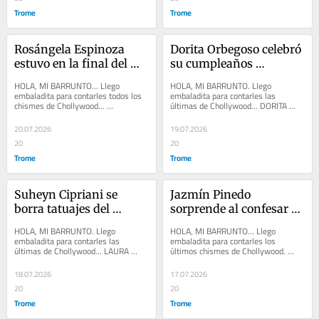
Trome
Trome
Rosángela Espinoza 
Dorita Orbegoso celebró 
estuvo en la final del 
su cumpleaños 
Mundial 2026, en los 
regalándose una 
HOLA, MI BARRUNTO... Llego 
HOLA, MI BARRUNTO. Llego 
Estados Unidos
camioneta del año y con 
embaladita para contarles todos los 
embaladita para contarles las 
chismes de Chollywood... 
últimas de Chollywood... DORITA 
Jerson Reyes
SAMAHARA LOBATÓN jura que solo 
ORBEGOSO celebró su cumpleaños 
tiene una amistad con RENATO...
regalándose una camioneta...
20.07.2026
19.07.2026
20
20
Trome
Trome
Suheyn Cipriani se 
Jazmín Pinedo 
borra tatuajes del 
sorprende al confesar 
pasado y sorprende con 
que no tiene amigos en 
HOLA, MI BARRUNTO. Llego 
HOLA, MI BARRUNTO... Llego 
inesperada decisión
la farándula
embaladita para contarles las 
embaladita para contarles los 
últimas de Chollywood... LAURA 
últimos chismes de Chollywood. 
SPOYA emitió un comunicado ante las 
LESLIE SHAW comentó que JANET 
acusaciones de tener...
BARBOZA le cae mal y que el...
18.07.2026
17.07.2026
20
20
Trome
Trome