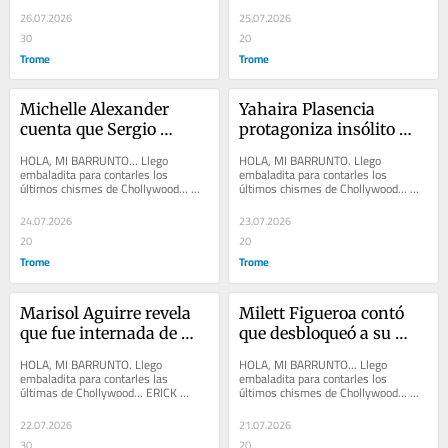
presentar, al lado de LOS...
unos pasos de baile en el...
26.07.2026
25.07.2026
30
20
Trome
Trome
Michelle Alexander 
Yahaira Plasencia 
cuenta que Sergio 
protagoniza insólito 
George visitó 
momento: olvidó las 
HOLA, MI BARRUNTO... Llego 
HOLA, MI BARRUNTO. Llego 
grabaciones de ‘Señora 
llaves de su casa y 
embaladita para contarles los 
embaladita para contarles los 
últimos chismes de Chollywood... 
últimos chismes de Chollywood... 
del destino’ y quedó 
terminó entrando por la 
PAMELA FRANCO afirmó que se 
SHIRLEY ARICA reiteró que rompió 
encantado con Magdyel 
ventana
compró un tráiler para un...
palitos con SAMAHARA...
24.07.2026
23.07.2026
Ugaz
20
20
Trome
Trome
Marisol Aguirre revela 
Milett Figueroa contó 
que fue internada de 
que desbloqueó a su 
emergencia por una 
expareja Marcelo Tinelli 
HOLA, MI BARRUNTO. Llego 
HOLA, MI BARRUNTO... Llego 
neumonía
y se están llevando bien
embaladita para contarles las 
embaladita para contarles los 
últimas de Chollywood... ERICK 
últimos chismes de Chollywood... 
ELERA, el popular ‘Niño cara de pez’, 
MILETT FIGUEROA contó que 
no descartó la...
desbloqueó a su expareja...
22.07.2026
21.07.2026
30
20