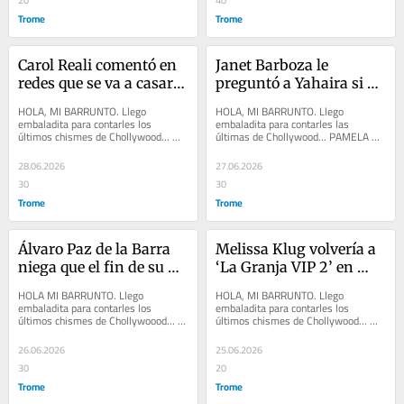
Trome
Trome
Carol Reali comentó en 
Janet Barboza le 
redes que se va a casar 
preguntó a Yahaira si 
por civil con su pareja, 
sus hermanos ya 
HOLA, MI BARRUNTO. Llego 
HOLA, MI BARRUNTO. Llego 
el actor André Bankoff
trabajaban o los seguía 
embaladita para contarles los 
embaladita para contarles las 
últimos chismes de Chollywood... 
últimas de Chollywood... PAMELA 
apoyando
CAROL REALI, ‘CACHAZA’, luego de 
LÓPEZ le dio su vuelto a PATI 
anunciar que se...
LORENA, quien la mandó al...
28.06.2026
27.06.2026
30
30
Trome
Trome
Álvaro Paz de la Barra 
Melissa Klug volvería a 
niega que el fin de su 
‘La Granja VIP 2’ en 
relación con Andrea 
nueva temporada por 
HOLA MI BARRUNTO. Llego 
HOLA, MI BARRUNTO. Llego 
Cifuentes fuera por una 
Panamericana 
embaladita para contarles los 
embaladita para contarles los 
últimos chismes de Chollywoood... 
últimos chismes de Chollywood... 
tercera persona
Televisión
JANET BARBOZA se pasó de fría y le 
MELISSA KLUG sería otra vez una de 
preguntó a YAHAIRA...
las integrantes de ‘La...
26.06.2026
25.06.2026
30
20
Trome
Trome