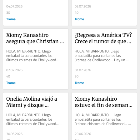
de ‘El gran chef’, JAVIER MASÍAS, 
HART troleó a ALEJANDRA 
contó que ha...
BAIGORRIA y le dijo que la próxima...
04.07.2026
03.07.2026
30
40
Trome
Trome
Xiomy Kanashiro 
¿Regresa a América TV? 
asegura que Christian 
Crece el rumor de que 
Cueva no regaló la 
Aldo Miyashiro y su 
HOLA, MI BARRUNTO. Llego 
HOLA, MI BARRUNTO. Llego 
camioneta a Pamela 
equipo dejarían Willax
embaladita para contarles los 
embaladita para contarles las 
últimos chismes de Chollywood... 
últimas de Chollywood... Hay un 
Franco
MARIO IRIVARREN dejó abierta la 
rumor que ALDO MIYASHIRO y todo 
posibilidad de amistarse con...
su equipo de producción...
02.07.2026
01.07.2026
40
30
Trome
Trome
Onelia Molina viajó a 
Xiomy Kanashiro 
Miami y dizque 
estuvo el fin de semana 
extrañaba a Kevin Díaz
en la marcha del orgullo 
HOLA, MI BARRUNTO. Llego 
HOLA, MI BARRUNTO... Llego 
junto a Leslie Shaw y la 
embaladita para contarles los 
embaladita para contarles los 
últimos chismes de Chollywood... 
últimos chismes de Chollywood... 
hija de Farfán
MARISOL RAMÍREZ, la ‘Faraona de la 
PAMELA LÓPEZ tuvo ayer un 
cumbia’, no fue...
reencuentro con sus seguidoras y...
30.06.2026
29.06.2026
20
40