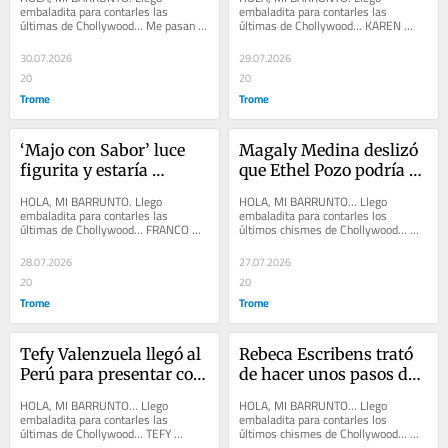
llegará a su familia
moda y belleza
embaladita para contarles las 
embaladita para contarles las 
últimas de Chollywood... Me pasan el 
últimas de Chollywood... KAREN 
talán de que CHRISTIAN DOMÍNGUEZ 
DEJO anda recontrafeliz porque su 
y ETHEL POZO estarían...
amorcito Shahid Khan llegó...
30.07.2026
29.07.2026
20
20
Trome
Trome
‘Majo con Sabor’ luce 
Magaly Medina deslizó 
figurita y estaría 
que Ethel Pozo podría 
siguiendo un moderno 
ser su compañera en 
HOLA, MI BARRUNTO. Llego 
HOLA, MI BARRUNTO... Llego 
tratamiento para bajar 
ATV
embaladita para contarles las 
embaladita para contarles los 
últimas de Chollywood... FRANCO 
últimos chismes de Chollywood... 
de peso
CABRERA, CARLOS ALCÁNTARA y 
MAGALY MEDINA deslizó que ETHEL 
RICARDO MORÁN anunciaron que 
POZO podría ser su...
28.07.2026
27.07.2026
el...
20
20
Trome
Trome
Tefy Valenzuela llegó al 
Rebeca Escribens trató 
Perú para presentar con 
de hacer unos pasos de 
Los Kipus el vals ‘Nada 
baile en el set de 
HOLA, MI BARRUNTO... Llego 
HOLA, MI BARRUNTO... Llego 
soy’
‘América hoy’ y terminó 
embaladita para contarles las 
embaladita para contarles los 
últimas de Chollywood... TEFY 
últimos chismes de Chollywood... 
de rodillas
VALENZUELA llegó al Perú para 
REBECA ESCRIBENS trató de hacer 