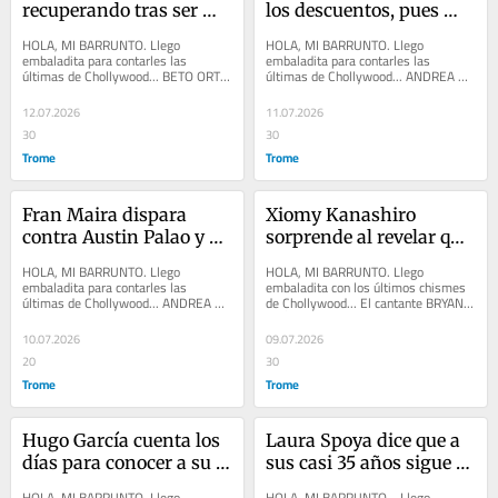
recuperando tras ser 
los descuentos, pues 
operada de emergencia
este 15 de julio pasará a 
HOLA, MI BARRUNTO. Llego 
HOLA, MI BARRUNTO. Llego 
la fila de las casadas
embaladita para contarles las 
embaladita para contarles las 
últimas de Chollywood... BETO ORTIZ 
últimas de Chollywood... ANDREA 
comentó, en el programa de MAGALY 
ARANA se juega los descuentos, 
MEDINA, que ANDREA...
pues este 15 de julio pasará a...
12.07.2026
11.07.2026
30
30
Trome
Trome
Fran Maira dispara 
Xiomy Kanashiro 
contra Austin Palao y 
sorprende al revelar que 
afirma que su fama en 
Jefferson Farfán nunca 
HOLA, MI BARRUNTO. Llego 
HOLA, MI BARRUNTO. Llego 
Chile nació por ella
le prohibió usar vestidos 
embaladita para contarles las 
embaladita con los últimos chismes 
últimas de Chollywood... ANDREA 
de Chollywood... El cantante BRYAN 
cortos
LLOSA está más feliz que perro con 
ARÁMBULO negó que le deba dinero 
dos colas, ya que tiene...
a su extrabajador...
10.07.2026
09.07.2026
20
30
Trome
Trome
Hugo García cuenta los 
Laura Spoya dice que a 
días para conocer a su 
sus casi 35 años sigue 
bebé y sorprende con 
recibiendo propuestas 
HOLA, MI BARRUNTO. Llego 
HOLA, MI BARRUNTO... Llego 