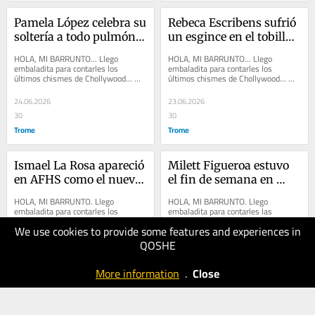
Pamela López celebra su 
Rebeca Escribens sufrió 
soltería a todo pulmón y 
un esgince en el tobillo 
canta ‘Soy Soltera’ en 
porque se cayó durante 
HOLA, MI BARRUNTO... Llego 
HOLA, MI BARRUNTO... Llego 
discoteca
los ensayos del musical 
embaladita para contarles los 
embaladita para contarles los 
últimos chismes de Chollywood... 
últimos chismes de Chollywood... 
‘Mama mía’
PAMELA LÓPEZ celebra a todo 
MELISSA KLUG contó que su relación 
pulmón su soltería pues...
con JESÚS BARCO está...
24.06.2026
23.06.2026
30
30
Trome
Trome
Ismael La Rosa apareció 
Milett Figueroa estuvo 
en AFHS como el nuevo 
el fin de semana en 
interés amoroso del 
Piura en el Miss 
HOLA, MI BARRUNTO. Llego 
HOLA, MI BARRUNTO. Llego 
personaje de Virna 
Chulucanas
embaladita para contarles los 
embaladita para contarles las 
últimos ‘chismes’ de Chollywood... 
últimas de Chollywood... El conductor 
Flores
We use cookies to provide some features and experiences in
KAREN DEJO fue eliminada de ‘Esto 
CARLOS GALDÓS recordó que hace 
es guerra’ y al...
un par de décadas...
QOSHE
22.06.2026
21.06.2026
20
30
More information
.
Close
Trome
Trome