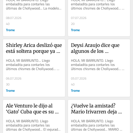
radical cambio de look
para competir en 
embaladita para contarles las 
embaladita para contarles los 
últimas de Chollywood... La modelo 
últimos chismes de Chollywood... 
concursos de belleza
JAMILA DAHABREH denunció en sus 
ALEJANDRA BAIGORRIA aclaró que 
redes sociales que sufrió...
jamás pasó por su mente...
08.07.2026
07.07.2026
40
20
Trome
Trome
Shirley Arica deslizó que 
Deysi Araujo dice que 
está soltera porque ya 
algunos de los 
pasó por suficientes 
inquilinos le hacen la 
HOLA, MI BARRUNTO... Llego 
HOLA, MI BARRUNTO. Llego 
decepciones amorosas
vida imposible
embaladita para contarles los 
embaladita para contarles los 
últimos chismes de Chollywood... 
últimos chismes de Chollywood... 
SHIRLEY ARICA compartió un video 
JANET BARBOZA retomó el 
en sus redes sociales,...
tratamiento para borrarse el tatuaje...
06.07.2026
05.07.2026
30
40
Trome
Trome
Ale Venturo le dijo al 
¿Vuelve la amistad? 
‘Gato’ Cuba que es su 
Mario Irivarren deja 
peor pesadilla
abierta la posibilidad de 
HOLA, MI BARRUNTO. Llego 
HOLA, MI BARRUNTO. Llego 
reconciliarse con 
embaladita para contarles las 
embaladita para contarles las 
últimas de Chollywood... El exjurado 
últimas de Chollywood... MARIO 
Alejandra Baigorria