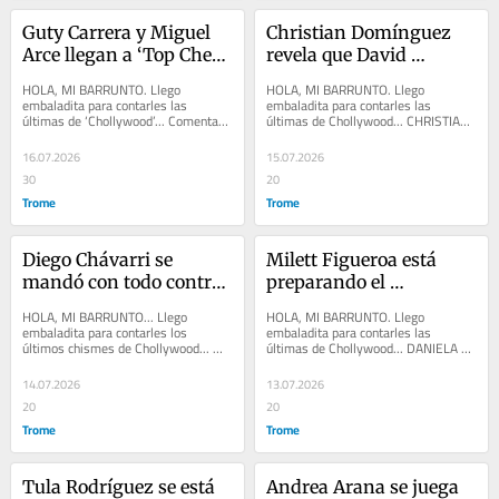
Guty Carrera y Miguel 
Christian Domínguez 
Arce llegan a ‘Top Chef 
revela que David 
VIP’ de Telemundo: 
‘Pantera’ Zegarra lo 
HOLA, MI BARRUNTO. Llego 
HOLA, MI BARRUNTO. Llego 
demostrarán su talento 
estafó con fuerte suma 
embaladita para contarles las 
embaladita para contarles las 
últimas de ‘Chollywood’... Comentan 
últimas de Chollywood... CHRISTIAN 
en la cocina
de dinero y rompió su 
que GUTY CARRERA y MIGUEL ARCE 
DOMÍNGUEZ soltó la lengua y contó 
amistad
fueron presentados como...
que DAVID...
16.07.2026
15.07.2026
30
20
Trome
Trome
Diego Chávarri se 
Milett Figueroa está 
mandó con todo contra 
preparando el 
Ethel Pozo porque ella 
lanzamiento de sus 
HOLA, MI BARRUNTO... Llego 
HOLA, MI BARRUNTO. Llego 
dijo que el ‘Diablito’ le 
canciones para iniciar 
embaladita para contarles los 
embaladita para contarles las 
últimos chismes de Chollywood... 
últimas de Chollywood... DANIELA 
parece malcriado
su etapa como cantante
PABLO HEREDIA ya olvidó por 
DARCOURT y YAHAIRA PLASENCIA 
completo a SHIRLEY ARICA,...
coincidieron en el mismo...
14.07.2026
13.07.2026
20
20
Trome
Trome
Tula Rodríguez se está 
Andrea Arana se juega 