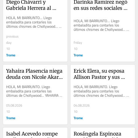
Diego Chávarri y 
Darinka Ramírez negó 
Gabriela Herrera al 
en sus redes sociales 
parecer, terminaron su 
que haya estado 
HOLA, MI BARRUNTO... Llego 
relación, pues se 
paseando con Jefferson 
HOLA, MI BARRUNTO... Llego 
embaladita para contarles los 
embaladita para contarles los 
últimos chismes de Chollywood... 
dejaron de seguir en las 
Farfán y su pequeña
últimos chismes de Chollywood... 
DIEGO CHÁVARRI y GABRIELA 
redes
DARINKA RAMÍREZ negó en sus 
HERRERA, al parecer, terminaron...
previous
redes sociales que haya...
day
friday
10
10
Trome
Trome
Yahaira Plasencia niega 
Erick Elera, su esposa 
deuda con Nicole Akari, 
Allison Pastor y sus 
pese a que antes admitió 
hijos se fueron de 
HOLA, MI BARRUNTO. Llego 
HOLA, MI BARRUNTO. Llego 
que tenía un “saldo” 
vacaciones a Disney de 
embaladita para contarles las 
embaladita para contarles los 
últimas de Chollywood... YAHAIRA 
últimos chismes de Chollywood... 
pendiente
China
PLASENCIA se comunicó con el 
MARIELLA ZANETTI fue presentada 
programa ‘América hoy’ y...
como la nueva compañera de...
05.08.2026
04.08.2026
10
10
Trome
Trome
Isabel Acevedo rompe 
Rosángela Espinoza 