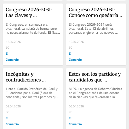
Congreso 2026-2031: 
Congreso 2026-2031: 
Las claves y 
Conoce como quedaría 
proyecciones para el 
la composición de la 
El Congreso, en su nueva era 
El Congreso 2026-2031 será 
nuevo Senado
Cámara de Diputados y 
bicameral, cambiará de forma, pero 
bicameral. Este 12 de abril, los 
no necesariamente de fondo. El flash 
peruanos eligieron a los nuevos 
el Senado
electoral a boca de urna de Datum 
diputados y senadores por un periodo 
proyecta que...
de cinco años. El...
13.04.2026
12.04.2026
60
50
El
El
Comercio
Comercio
Incógnitas y 
Estos son los partidos y 
contradicciones 
candidatos que 
alrededor del 
recibieron 
Junto al Partido Patriótico del Perú y 
MIRA: La agenda de Roberto Sánchez 
financiamiento de 
financiamiento de 
Ciudadanos por el Perú (fuera de 
en el Congreso: más de una decena 
contienda), son los tres partidos que 
de iniciativas que favorecen a la 
campaña de Ricardo 
mineros informales
no han transparentado sus ingresos 
minería informal Marcos Laura 
Belmont
y...
Davalos,...
09.04.2026
05.04.2026
50
70
El
El
Comercio
Comercio