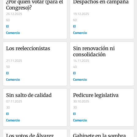
¿Por quién votar (para el 
Despachos en campaña
Congreso)?
26.12.2025
19.12.2025
60
60
El
El
Comercio
Comercio
Los reeleccionistas
Sin renovación ni 
consolidación
21.11.2025
14.11.2025
50
40
El
El
Comercio
Comercio
Sin salto de calidad
Pedicure legislativa
07.11.2025
30.10.2025
30
30
El
El
Comercio
Comercio
Los votos de Álvarez
Gabinete en la sombra