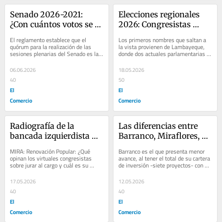
Senado 2026-2021: 
Elecciones regionales 
¿Con cuántos votos se 
2026: Congresistas 
podrán ratificar y 
buscan recolocarse 
El reglamento establece que el 
Los primeros nombres que saltan a 
modificar las leyes 
como gobernadores en 
quórum para la realización de las 
la vista provienen de Lambayeque, 
sesiones plenarias del Senado es la 
donde dos actuales parlamentarias 
enviadas por los 
el norte
mitad más uno del número hábil de 
competirán por el sillón regional. 
diputados?
senadores....
María...
06.06.2026
18.05.2026
40
50
El
El
Comercio
Comercio
Radiografía de la 
Las diferencias entre 
bancada izquierdista 
Barranco, Miraflores, 
cuya tercera parte está 
Surco y San Isidro en el 
MIRA: Renovación Popular: ¿Qué 
Barranco es el que presenta menor 
conformada por 
avance de la gestión 
opinan los virtuales congresistas 
avance, al tener el total de su cartera 
sobre jurar al cargo y cuál es su 
de inversión -siete proyectos- con 0% 
castillistas
municipal
postura sobre Rafael López Aliaga? 
de ejecución. La gestión de la...
La...
17.05.2026
12.05.2026
40
40
El
El
Comercio
Comercio