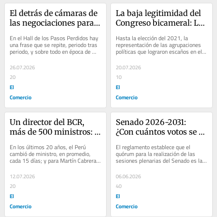
El detrás de cámaras de 
La baja legitimidad del 
las negociaciones para 
Congreso bicameral: La 
la presidencia del 
comparativa de los 
En el Hall de los Pasos Perdidos hay 
Hasta la elección del 2021, la 
Senado y diputados
ultimos 20 años
una frase que se repite, periodo tras 
representación de las agrupaciones 
periodo, y sobre todo en época de 
políticas que lograron escaños en el 
elecciones de mesa directiva: “En 
Congreso unicameral no había bajado 
el...
del...
26.07.2026
20.07.2026
20
10
El
El
Comercio
Comercio
Un director del BCR, 
Senado 2026-2031: 
más de 500 ministros: 
¿Con cuántos votos se 
dos formas de gobernar 
podrán ratificar y 
En los últimos 20 años, el Perú 
El reglamento establece que el 
el Perú durante los 
modificar las leyes 
cambió de ministro, en promedio, 
quórum para la realización de las 
cada 15 días; y para Martín Cabrera, 
sesiones plenarias del Senado es la 
últimos 20 años
enviadas por los 
abogado especialista en gestión 
mitad más uno del número hábil de 
diputados?
pública,...
senadores....
12.07.2026
06.06.2026
20
40
El
El
Comercio
Comercio