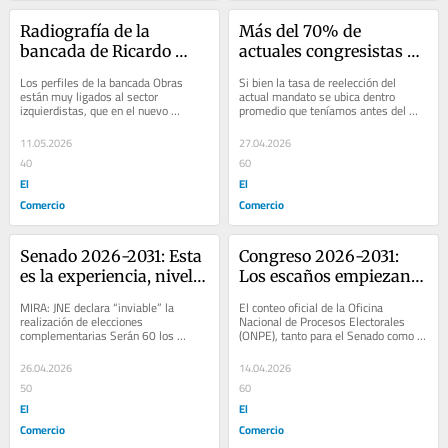
Radiografía de la 
Más del 70% de 
bancada de Ricardo 
actuales congresistas no 
Belmont que recicla a 
lograron reelegirse
Los perfiles de la bancada Obras 
Si bien la tasa de reelección del 
aliados de Roberto 
están muy ligados al sector 
actual mandato se ubica dentro 
izquierdistas, que en el nuevo 
promedio que teníamos antes del 
Sánchez y Antauro 
Parlamento tendrá en su bloque a 
periodo extraordinario 2020-2021, 
Humala
Juntos por el Perú y...
pues en aquella...
11.05.2026
27.04.2026
40
60
El
El
Comercio
Comercio
Senado 2026-2031: Esta 
Congreso 2026-2031: 
es la experiencia, nivel 
Los escaños empiezan a 
académico y perfil de la 
definirse y estos son los 
MIRA: JNE declara “inviable” la 
El conteo oficial de la Oficina 
nueva Cámara Alta del 
primeros rostros para 
realización de elecciones 
Nacional de Procesos Electorales 
complementarias Serán 60 los 
(ONPE), tanto para el Senado como 
Congreso
Senado y diputados
integrantes de la Cámara Alta, donde 
para la Cámara de Diputados, avanza 
28 han sido...
a menor ritmo...
26.04.2026
14.04.2026
50
60
El
El
Comercio
Comercio