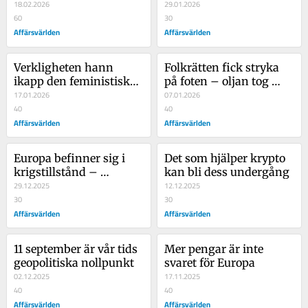
högriskköp
18.02.2026
världsordningen
29.01.2026
60
30
Affärsvärlden
Affärsvärlden
Verkligheten hann 
Folkrätten fick stryka 
ikapp den feministiska 
på foten – oljan tog 
utrikespolitiken
17.01.2026
över
07.01.2026
40
40
Affärsvärlden
Affärsvärlden
Europa befinner sig i 
Det som hjälper krypto 
krigstillstånd – 
kan bli dess undergång
Ukraina är frontlinjen
29.12.2025
12.12.2025
30
30
Affärsvärlden
Affärsvärlden
11 september är vår tids 
Mer pengar är inte 
geopolitiska nollpunkt
svaret för Europa
02.12.2025
17.11.2025
40
40
Affärsvärlden
Affärsvärlden