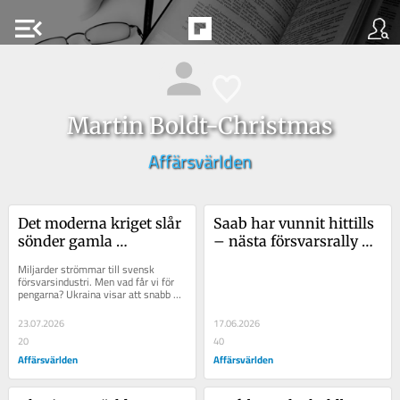
menu_open
Martin Boldt-Christmas
Affärsvärlden
Det moderna kriget slår 
Saab har vunnit hittills 
sönder gamla 
– nästa försvarsrally 
strukturer
blir annorlunda
Miljarder strömmar till svensk 
försvarsindustri. Men vad får vi för 
pengarna? Ukraina visar att snabb 
innovation kräver nya arbetssätt, 
mindre...
23.07.2026
17.06.2026
20
40
Affärsvärlden
Affärsvärlden