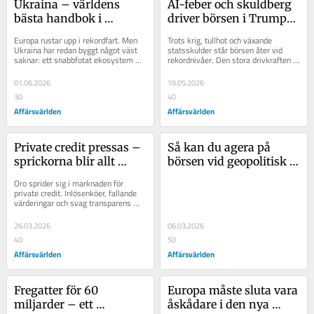
Ukraina – världens 
AI-feber och skuldberg 
bästa handbok i 
driver börsen i Trumps 
företagande
nya värld
Europa rustar upp i rekordfart. Men 
Trots krig, tullhot och växande 
Ukraina har redan byggt något väst 
statsskulder står börsen åter vid 
saknar: ett snabbfotat ekosystem 
rekordnivåer. Den stora drivkraften 
där företag, teknik och försvar 
är AI – men marknadens allt större...
utvecklas...
01.06.2026
19.05.2026
30
40
Affärsvärlden
Affärsvärlden
Private credit pressas – 
Så kan du agera på 
sprickorna blir allt 
börsen vid geopolitisk 
tydligare
oro
Oro sprider sig i marknaden för 
private credit. Inlösenköer, fallande 
värderingar och svag transparens 
pressar sektorn. Nu ska agnarna 
sållas...
26.03.2026
06.03.2026
40
50
Affärsvärlden
Affärsvärlden
Fregatter för 60 
Europa måste sluta vara 
miljarder – ett 
åskådare i den nya 