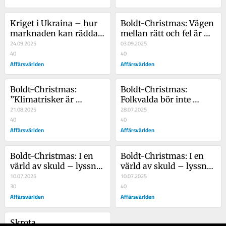
Kriget i Ukraina – hur 
Boldt-Christmas: Vägen 
marknaden kan rädda 
mellan rätt och fel är 
liv
24.09.2025
sällan rak
03.09.2025
40
40
Affärsvärlden
Affärsvärlden
Boldt-Christmas: 
Boldt-Christmas: 
”Klimatrisker är 
Folkvalda bör inte 
verkliga – men ESG är 
21.08.2025
handla med aktier
28.07.2025
inte svaret”
40
40
Affärsvärlden
Affärsvärlden
Boldt-Christmas: I en 
Boldt-Christmas: I en 
värld av skuld – lyssna 
värld av skuld – lyssna 
på Buffett
10.07.2025
på Buffet
10.07.2025
30
40
Affärsvärlden
Affärsvärlden
Skrota 