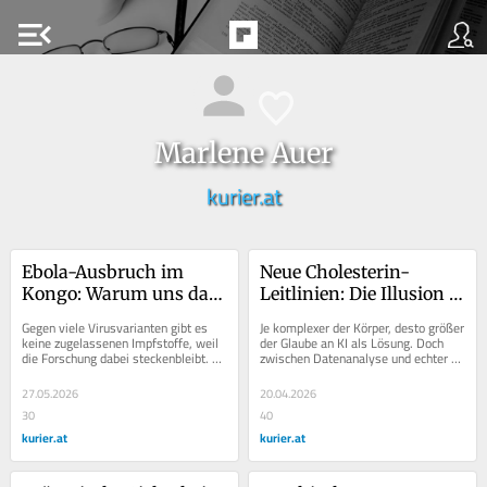
menu_open
Marlene Auer
kurier.at
Ebola-Ausbruch im 
Neue Cholesterin-
Kongo: Warum uns das 
Leitlinien: Die Illusion 
alle betrifft
der berechenbaren 
Gegen viele Virusvarianten gibt es 
Je komplexer der Körper, desto größer 
Gesundheit
keine zugelassenen Impfstoffe, weil 
der Glaube an KI als Lösung. Doch 
die Forschung dabei steckenbleibt. 
zwischen Datenanalyse und echter 
Nur eine globale Lösung kann das 
Medizin klafft eine Lücke.
ändern.
27.05.2026
20.04.2026
30
40
kurier.at
kurier.at