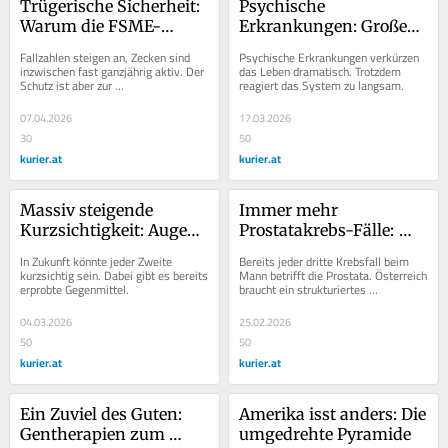
Trügerische Sicherheit: 
Psychische 
Warum die FSME-
Erkrankungen: Großes 
Impfung wichtiger 
Wegschauen kostet 
Fallzahlen steigen an, Zecken sind 
Psychische Erkrankungen verkürzen 
denn je ist
Lebenszeit
inzwischen fast ganzjährig aktiv. Der 
das Leben dramatisch. Trotzdem 
Schutz ist aber zur 
reagiert das System zu langsam.
Selbstverständlichkeit geworden.
07.04.2026
17.03.2026
30
50
kurier.at
kurier.at
Massiv steigende 
Immer mehr 
Kurzsichtigkeit: Augen 
Prostatakrebs-Fälle: 
auf bei der Kontrolle
Das Leck in der 
In Zukunft könnte jeder Zweite 
Bereits jeder dritte Krebsfall beim 
Vorsorge
kurzsichtig sein. Dabei gibt es bereits 
Mann betrifft die Prostata. Österreich 
erprobte Gegenmittel.
braucht ein strukturiertes 
Screeningprogramm.
04.03.2026
25.02.2026
50
50
kurier.at
kurier.at
Ein Zuviel des Guten: 
Amerika isst anders: Die 
Gentherapien zum 
umgedrehte Pyramide