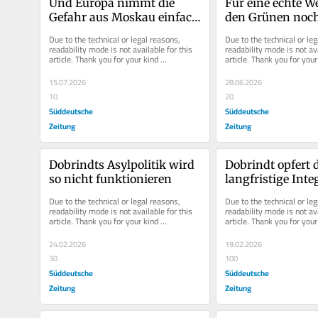
Und Europa nimmt die 
Für eine echte We
Gefahr aus Moskau einfach 
den Grünen noch
nicht ernst
Due to the technical or legal reasons, 
Due to the technical or leg
readability mode is not available for this 
readability mode is not ava
article. Thank you for your kind 
article. Thank you for your 
understanding.
understanding.
15.07.2026
28.06.2026
10
20
Süddeutsche
Süddeutsche
Zeitung
Zeitung
Dobrindts Asylpolitik wird 
Dobrindt opfert d
so nicht funktionieren
langfristige Integ
von Menschen 
Due to the technical or legal reasons, 
Due to the technical or leg
kurzfristigen 
readability mode is not available for this 
readability mode is not ava
article. Thank you for your kind 
article. Thank you for your 
Haushaltszielen
understanding.
understanding.
24.02.2026
19.02.2026
30
100
Süddeutsche
Süddeutsche
Zeitung
Zeitung