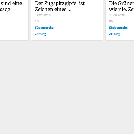
sind eine 
Der Zugspitzgipfel ist 
Die Grünen
tssog
Zeichen eines 
wie nie. Zei
Kurswechsels in der 
18.07.2025
paar Ding
11.06.2025
Asylpolitik
30
50
Süddeutsche
Süddeutsche
Zeitung
Zeitung