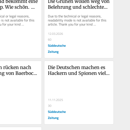
nd bekommt eine 
Die Grünen wollen weg von 
. Wie schön. 
Belehrung und schlechtem 
 Die Bunker
Gewissen
cal or legal reasons, 
Due to the technical or legal reasons, 
is not available for this 
readability mode is not available for this 
u for your kind 
article. Thank you for your kind 
understanding.
12.03.2026
60
Süddeutsche
Zeitung
 rücken nach 
Die Deutschen machen es 
g von Baerbock 
Hackern und Spionen viel 
k wieder nach 
zu leicht
11.11.2025
30
Süddeutsche
Zeitung