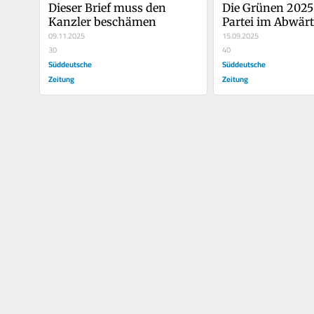
Dieser Brief muss den 
Die Grünen 2025 
Kanzler beschämen
Partei im Abwär
09.11.2025
15.09.2025
30
40
Süddeutsche
Süddeutsche
Zeitung
Zeitung