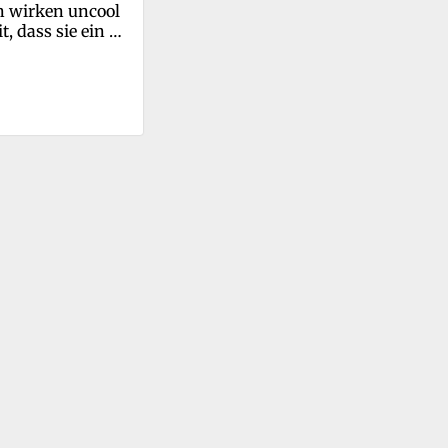
 wirken uncool 
t, dass sie ein 
e anders machen