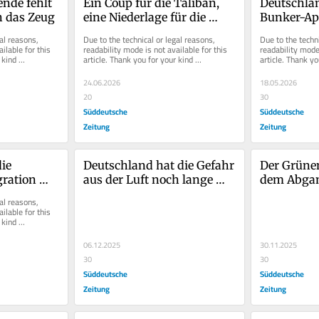
nde fehlt 
Ein Coup für die Taliban, 
Deutschla
 das Zeug
eine Niederlage für die 
Bunker-App
Moral
Was fehlt?
al reasons, 
Due to the technical or legal reasons, 
Due to the techni
ilable for this 
readability mode is not available for this 
readability mode 
kind 
article. Thank you for your kind 
article. Thank yo
understanding.
understanding.
24.06.2026
18.05.2026
20
30
Süddeutsche
Süddeutsche
Zeitung
Zeitung
ie 
Deutschland hat die Gefahr 
Der Grünen
ration 
aus der Luft noch lange 
dem Abgan
nicht im Griff
und Habec
al reasons, 
links
ilable for this 
kind 
06.12.2025
30.11.2025
30
30
Süddeutsche
Süddeutsche
Zeitung
Zeitung