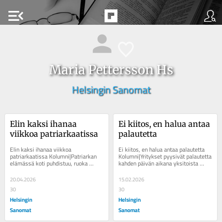
menu_open
Maria Pettersson Hs
Helsingin Sanomat
Elin kaksi ihanaa 
Ei kiitos, en halua antaa 
viikkoa patriarkaatissa
palautetta
Elin kaksi ihanaa viikkoa 
Ei kiitos, en halua antaa palautetta 
patriarkaatissa Kolumni|Patriarkan 
Kolumni|Yritykset pyysivät palautetta 
elämässä koti puhdistuu, ruoka 
kahden päivän aikana yksitoista 
ilmestyy pöytään ja pyykit 
kertaa. En antanut, ärsyynnyin....
peseytyvät. Lapsesta saa...
20.04.2026
15.02.2026
30
30
Helsingin
Helsingin
Sanomat
Sanomat