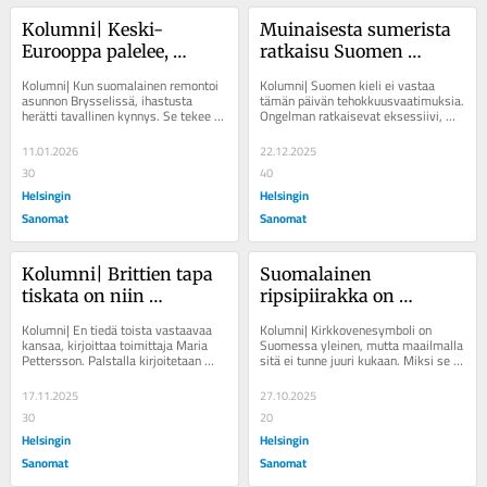
Kolumni| Keski-
Muinaisesta sumerista 
Eurooppa palelee, 
ratkaisu Suomen 
Suomessa vedolta 
kasvuun
Kolumni| Kun suomalainen remontoi 
Kolumni| Suomen kieli ei vastaa 
pelastaa huomaamaton 
asunnon Brysselissä, ihastusta 
tämän päivän tehokkuusvaatimuksia. 
herätti tavallinen kynnys. Se tekee 
Ongelman ratkaisevat eksessiivi, 
keksintö: kynnys
elämästä lämpimämmän, kirjoittaa 
miratiivi ja muinainen genetiivi. 
Maria...
Kirjoittaja...
11.01.2026
22.12.2025
30
40
Helsingin
Helsingin
Sanomat
Sanomat
Kolumni| Brittien tapa 
Suomalainen 
tiskata on niin 
ripsipiirakka on 
järkyttävä, että pesen 
maailmalla tuntematon
Kolumni| En tiedä toista vastaavaa 
Kolumni| Kirkkovenesymboli on 
astiat itse
kansaa, kirjoittaa toimittaja Maria 
Suomessa yleinen, mutta maailmalla 
Pettersson. Palstalla kirjoitetaan 
sitä ei tunne juuri kukaan. Miksi se 
arjesta ja sen ilmiöistä eri puolilla...
on juuri meillä niin suosittu? 
Kirjoittaja on...
17.11.2025
27.10.2025
30
20
Helsingin
Helsingin
Sanomat
Sanomat