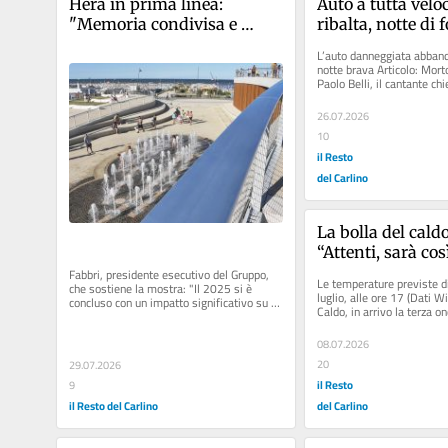
Hera in prima linea: 
Auto a tutta veloci
"Memoria condivisa e 
ribalta, notte di fo
radici sul territorio. Un 
piazza nel Bolog
L’auto danneggiata abband
legame profondo"
notte brava Articolo: Morto
Paolo Belli, il cantante chi
il suo dolore nella...
26.07.2026
10
il Resto
del Carlino
La bolla del caldo
“Attenti, sarà così
luglio”
Fabbri, presidente esecutivo del Gruppo, 
Le temperature previste di
che sostiene la mostra: "Il 2025 si è 
luglio, alle ore 17 (Dati Wi
concluso con un impatto significativo su 
Caldo, in arrivo la terza on
Rimini. Oltre 145...
39° di giorno e notti...
08.07.2026
20
29.07.2026
il Resto
9
il Resto del Carlino
del Carlino