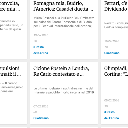
onvolta, 
Romagna mia, Budrio, 
Ferrari, c’è
re mia 
l’America: Casadei duetta 
Dividendo 
prigione in 
con l’ocarina Usa
Mirko Casadei e la POPular Folk Orchestra 
ù come 
annata in 
sul palco del Teatro Consorziale di Budrio 
Rieletti i consigl
per adulterio, un 
per il Festival internazionale dell’ocarina; a 
Cedola compless
te più da quasi 
destra, il...
19.04.2026
30
16.04.2026
il Resto
70
del Carlino
Quotidiano
pulsioni 
Ciclone Epstein a Londra, 
Olimpiadi, 
nati: il 
Re Carlo contestato e 
Cortina: “L
sinistra 
Starmer nella bufera. 
cominciare
 – Il campo 
Spunta il nome di un 
iliano-romagnolo 
Le ultime rivelazioni su Andrea nei file del 
 pensiero. 
nipote di Gianni Agnelli
finanziere pedofilo morto in cella nel 2019
05.02.2026
30
07.02.2026
il Resto
40
Quotidiano
del Carlino