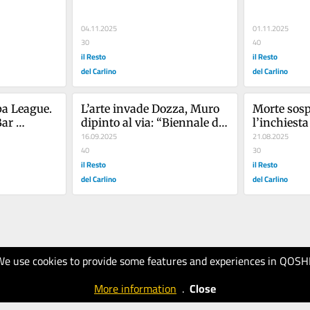
guarda al futuro"
04.11.2025
01.11.2025
30
40
il Resto
il Resto
del Carlino
del Carlino
a League. 
L’arte invade Dozza, Muro 
Morte sospe
ar 
dipinto al via: “Biennale dei 
l’inchiesta 
rtita dei 
record”
16.09.2025
maltrattame
21.08.2025
40
cliniche fa
30
il Resto
il Resto
del Carlino
del Carlino
We use cookies to provide some features and experiences in QOSH
More information
.
Close