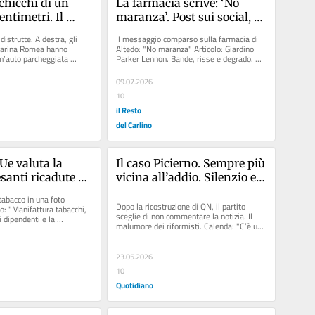
hicchi di un 
La farmacia scrive: ‘No 
entimetri. Il 
maranza’. Post sui social, 
aura: “Venivano 
valanga di commenti: il 
 distrutte. A destra, gli 
Il messaggio comparso sulla farmacia di 
assi. Sembrava 
web si divide
Marina Romea hanno 
Altedo: "No maranza" Articolo: Giardino 
n’auto parcheggiata 
Parker Lennon. Bande, risse e degrado. 
rdamento”
gio con...
L’appello dei...
09.07.2026
10
il Resto
del Carlino
Ue valuta la 
Il caso Picierno. Sempre più 
esanti ricadute 
vicina all’addio. Silenzio e 
a"
imbarazzo Pd
abacco in una foto 
Dopo la ricostruzione di QN, il partito 
lo: "Manifattura tabacchi, 
sceglie di non commentare la notizia. Il 
 dipendenti e la 
malumore dei riformisti. Calenda: "C’è una 
deriva verso il populismo"
23.05.2026
10
Quotidiano