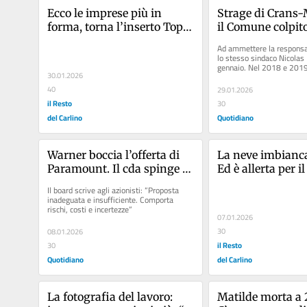
Ecco le imprese più in 
Strage di Crans-
forma, torna l’inserto Top 
il Comune colpito
Aziende
dall’inchiesta: tes
Ad ammettere la responsabi
sicurezza “diment
lo stesso sindaco Nicolas F
gennaio. Nel 2018 e 2019 g
5 anni, c’è un ex 
30.01.2026
controlli al Constellation
funzionario sott
40
29.01.2026
il Resto
30
del Carlino
Quotidiano
Warner boccia l’offerta di 
La neve imbianca l
Paramount. Il cda spinge 
Ed è allerta per il
l’intesa con Netflix
Il board scrive agli azionisti: “Proposta 
inadeguata e insufficiente. Comporta 
rischi, costi e incertezze”
07.01.2026
30
08.01.2026
il Resto
30
Quotidiano
del Carlino
La fotografia del lavoro: 
Matilde morta a 2