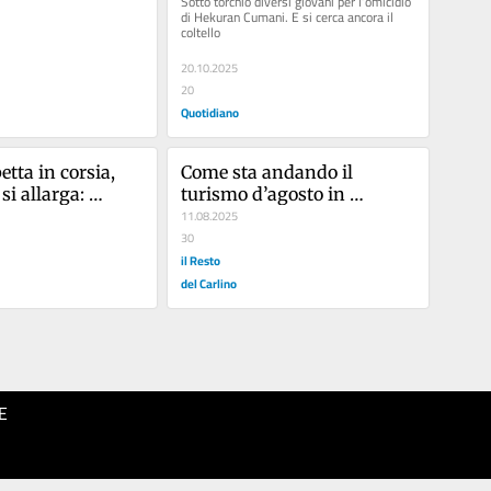
Sotto torchio diversi giovani per l’omicidio 
di Hekuran Cumani. E si cerca ancora il 
coltello
20.10.2025
20
Quotidiano
tta in corsia, 
Come sta andando il 
si allarga: 
turismo d’agosto in 
nti e cartelle 
Riviera? Gli ultimi dati
11.08.2025
lsificate
30
il Resto
del Carlino
E