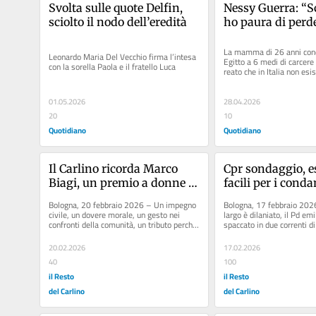
Svolta sulle quote Delfin, 
Nessy Guerra: “Sc
sciolto il nodo dell’eredità
ho paura di perde
figlia e finire in 
Egitto. Non so pi
La mamma di 26 anni cond
Leonardo Maria Del Vecchio firma l’intesa 
Egitto a 6 medi di carcere 
chiedere aiuto”
con la sorella Paola e il fratello Luca
reato che in Italia non esis
sessant’anni: rischia di...
01.05.2026
28.04.2026
20
10
Quotidiano
Quotidiano
Il Carlino ricorda Marco 
Cpr sondaggio, es
Biagi, un premio a donne e 
facili per i condan
giovani
78% di chi vota a 
Bologna, 20 febbraio 2026 – Un impegno 
Bologna, 17 febbraio 2026
dice sì
civile, un dovere morale, un gesto nei 
largo è dilaniato, il Pd em
confronti della comunità, un tributo perché 
spaccato in due correnti di
le nuovi generazioni...
Eppure gli elettori,...
20.02.2026
17.02.2026
40
100
il Resto
il Resto
del Carlino
del Carlino