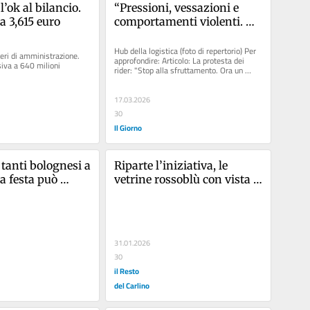
 l’ok al bilancio. 
“Pressioni, vessazioni e 
a 3,615 euro
comportamenti violenti. 
Così impedivano ai colleghi 
di fare il proprio lavoro”: 
Hub della logistica (foto di repertorio) Per 
ieri di amministrazione. 
approfondire: Articolo: La protesta dei 
licenziati 13 dipendenti
iva a 640 milioni
rider: "Stop alla sfruttamento. Ora un 
contratto...
17.03.2026
30
Il Giorno
tanti bolognesi a 
Riparte l’iniziativa, le 
a festa può 
vetrine rossoblù con vista 
” /
Europa: "Tutti con il 
Bologna"
31.01.2026
30
il Resto
del Carlino