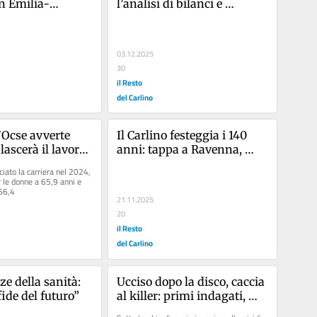
in Emilia-
l’analisi di bilanci e 
imborsi più 
strategie delle migliori 
 privati
aziende
03.12.2025
30
il Resto
del Carlino
’Ocse avverte 
Il Carlino festeggia i 140 
 lascerà il lavoro 
anni: tappa a Ravenna, 
terra di Dante. Un viaggio 
iato la carriera nel 2024, 
tra cultura ed economia
 le donne a 65,9 anni e 
 66,4
21.11.2025
20
il Resto
del Carlino
ze della sanità: 
Ucciso dopo la disco, caccia 
fide del futuro”
al killer: primi indagati, ma 
manca l’arma