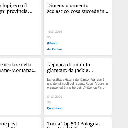
upi, ecco il 
Dimensionamento 
ni provincia. 
scolastico, cosa succede in 
ge va adeguata”
Emilia-Romagna. Il piano 
del commissario: “Né 
chiusure, né classi 
18.01.2026
accorpate”
50
il Resto
del Carlino
e oculare della 
L'epopea di un mito 
Crans-Montana: 
glamour: da Jackie 
urlavano, 
Kennedy a Gina 
La località svizzera del Canton Vallese è 
’Apocalisse. Ho 
Lollobrigida e Roger Moore 
uno dei simboli del jet set. Roger Moore ha 
vissuto (ed è morto) qui. L’Hôtel du Parc 
i a terra”
/
inaugurato nel...
01.01.2026
20
Quotidiano
ne post 
Torna Top 500 Bologna, 