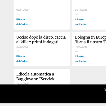
06.11.2025
05.11.2025
20
20
il Resto
il Resto
del Carlino
del Carlino
Ucciso dopo la disco, caccia 
Bologna in Europ
al killer: primi indagati, ma 
Torna il nostro ‘B
manca l’arma /
20.10.2025
Carlino’: il pre-pa
19.09.2025
20
tifosi rossoblù
40
il Resto
il Resto
del Carlino
del Carlino
Edicola automatica a 
Baggiovara: "Servizio 
gradito a tutti i cittadini"
19.07.2025
20
il Resto
del Carlino