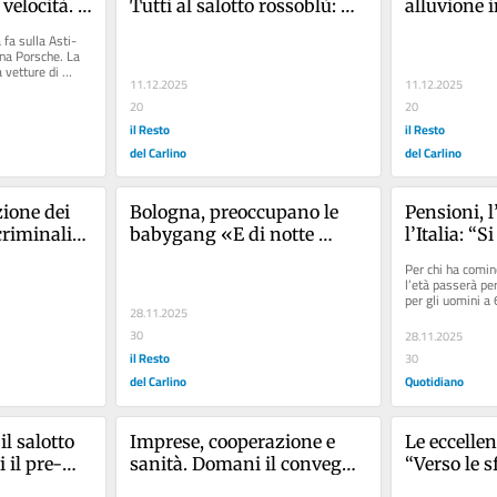
velocità. E 
Tutti al salotto rossoblù: 
alluvione 
a travolta
ecco gli ospiti dello show
Romagna: r
fa sulla Asti-
facili per i
na Porsche. La 
 vetture di 
11.12.2025
11.12.2025
20
20
il Resto
il Resto
del Carlino
del Carlino
ione dei 
Bologna, preoccupano le 
Pensioni, l
riminalità 
babygang «E di notte 
l’Italia: “Si
cresce l’insicurezza»
a 70 anni”
Per chi ha cominc
l’età passerà per
per gli uomini a
28.11.2025
30
28.11.2025
il Resto
30
del Carlino
Quotidiano
l salotto 
Imprese, cooperazione e 
Le eccellen
 il pre-
sanità. Domani il convegno 
“Verso le s
al Carlino: "Un evento che 