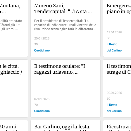
Montana, 
Moreno Zani, 
Emergenza l
 
Tendercapital: “L’IA sta 
piano in og
t di 
ridisegnando mercati, 
“Ma la leg
lità era stato 
Per il presidente di Tendercapital: “La 
icati” per 
politiche monetarie ed 
éraud già il 6 
capacità di individuare i reali vincitori della 
li ultimi 
rivoluzione tecnologica farà la differenza 
equilibri globali”
19.01.2026
tra successo e...
o accusa
50
20.01.2026
il Resto
30
Quotidiano
del Carlino
e città. 
Il testimone oculare: “I 
Il testimon
 ghiaccio /
ragazzi urlavano, 
strage di 
sembrava l’Apocalisse. Ho 
“I ragazzi 
visto i corpi a terra”
sembrava l
visto i corp
02.01.2026
60
02.01.2026
il Resto
70
Quotidiano
del Carlino
0 anni. 
Bar Carlino, oggi la festa. 
Ricostruzio