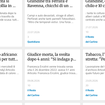
tà si 
Grandine tra Ferrara e 
Grandine, c
llia in 
Ravenna, chicchi di un 
chilo e 10 c
nese
chilo e 10 centimetri. 
clima fa p
onata dopo la 
: tante le colture
“Venivano giù come sassi. 
giù come s
Campi e auto devastati, strage di alberi. 
 travolto da 
alberi caduti a 
Perforati anche tanti pannelli fotovoltaici. 
ede scusa: tutto 
centrato anche u
Sembrava un 
un bomba
“Altro che temporali estivi. Una forza 
Articolo: Nubifra
bombardamento”
distruttiva così...
21.07.2026
10
22.07.2026
il Resto
3
Quotidiano
del Carlino
 africano: 
Giudice morta, la svolta 
Tabacco, l’
 per tutto 
dopo 4 anni: “Si indaga per 
stretta: "P
omicidio”. La perizia: “I 
sulla filier
 mercoledì 8 
Francesca Ercolini venne trovata senza 
Lavorazione del t
segni sul collo non 
ndy) Articolo: 
vita il 26 dicembre 2022: aveva 51 anni 
d'archivio Artico
data di calore: 
Articolo: Francesca Ercolini, giudice trovata 
quale futuro per i
corrispondono”
morta nel 2022: si indaga...
produzione?"...
09.06.2026
23.05.2026
10
20
il Resto
il Resto
del Carlino
del Carlino