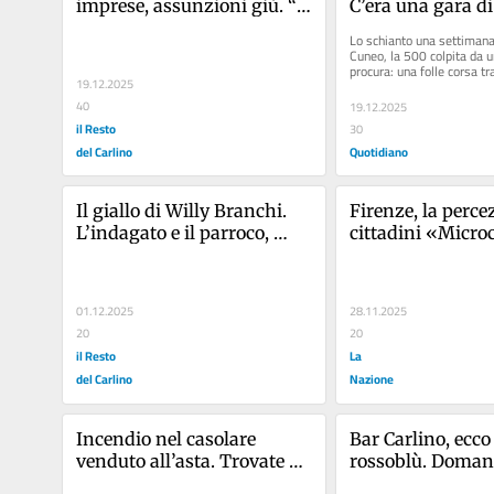
imprese, assunzioni giù. “A 
C’era una gara di 
vuoto metà richieste”
la sua auto è stat
Lo schianto una settimana 
Cuneo, la 500 colpita da u
procura: una folle corsa tra
19.12.2025
grossa cilindrata a 200...
40
19.12.2025
il Resto
30
del Carlino
Quotidiano
Il giallo di Willy Branchi. 
Firenze, la percez
L’indagato e il parroco, 
cittadini «Microc
caccia all’ultima verità
in aumento»
01.12.2025
28.11.2025
20
20
il Resto
La
del Carlino
Nazione
Incendio nel casolare 
Bar Carlino, ecco i
venduto all’asta. Trovate 
rossoblù. Domani
bombole di gas all’interno
partita da Neri