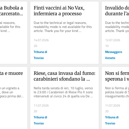
a Bubola a 
Finti vaccini ai No Vax, 
Invalido do
arcerato il 
infermiera a processo
durante l’
dopo la 
bici: chiest
al reasons, 
Due to the technical or legal reasons, 
Due to the techni
ilable for this 
readability mode is not available for this 
readability mode 
kind 
article. Thank you for your kind 
article. Thank yo
understanding.
understanding.
14.07.2026
12.07.2026
20
10
Tribuna di
Messaggero
Treviso
Veneto
ta e muore 
Riese, casa invasa dal fumo: 
Non si ferma
carabinieri sfondano la 
sperona i v
porta e salvano un 45enne
piedi tra i 
 un vigneto a 
Nella tarda serata di ieri, 10 luglio, verso 
Non si ferma al p
pirata
, dove un 
le 23:00 i Carabinieri di Riese Pio X sono 
polizia locale di
poco prima delle 
intervenuti al civico 24 di quella via De 
inseguimento che
Gasperi dove era...
speronamento del
11.07.2026
11.07.2026
20
20
Tribuna di
Tribuna di
Treviso
Treviso