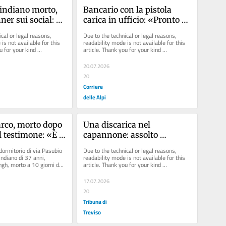
’indiano morto, 
Bancario con la pistola 
er sui social: 
carica in ufficio: «Pronto a 
stra»
usarla contro alcuni 
cal or legal reasons, 
Due to the technical or legal reasons, 
colleghi»
is not available for this 
readability mode is not available for this 
u for your kind 
article. Thank you for your kind 
understanding.
20.07.2026
20
Corriere
delle Alpi
arco, morto dopo 
Una discarica nel 
Il testimone: «È 
capannone: assolto 
edito»
Gottardo, ex sindaco di 
dormitorio di via Pasubio 
Due to the technical or legal reasons, 
Giavera
indiano di 37 anni, 
readability mode is not available for this 
gh, morto a 10 giorni dal 
article. Thank you for your kind 
understanding.
17.07.2026
20
Tribuna di
Treviso