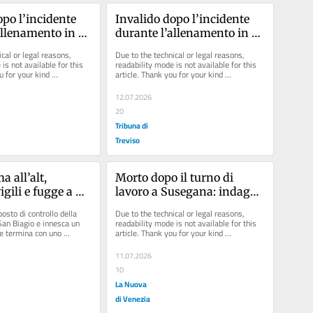
po l’incidente 
Invalido dopo l’incidente 
allenamento in 
durante l’allenamento in 
i sei milioni
bici: chiesti sei milioni
cal or legal reasons, 
Due to the technical or legal reasons, 
is not available for this 
readability mode is not available for this 
u for your kind 
article. Thank you for your kind 
understanding.
12.07.2026
20
Tribuna di
Treviso
 all’alt, 
Morto dopo il turno di 
igili e fugge a 
lavoro a Susegana: indagati 
vigneti: caccia al 
per omicidio i manager 
osto di controllo della 
Due to the technical or legal reasons, 
dell’azienda
 San Biagio e innesca un 
readability mode is not available for this 
 termina con uno 
article. Thank you for your kind 
 furgone di...
understanding.
11.07.2026
10
La Nuova
di Venezia