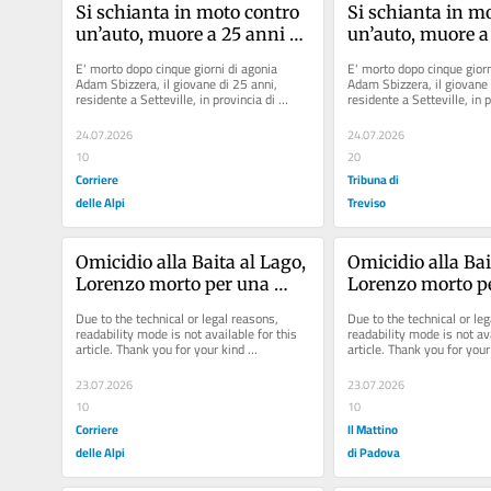
Si schianta in moto contro 
Si schianta in mo
un’auto, muore a 25 anni 
un’auto, muore a 
dopo cinque giorni di 
dopo cinque giorn
E' morto dopo cinque giorni di agonia 
E' morto dopo cinque giorni
agonia
agonia
Adam Sbizzera, il giovane di 25 anni, 
Adam Sbizzera, il giovane d
residente a Setteville, in provincia di 
residente a Setteville, in p
Belluno, che domenica...
Belluno, che domenica...
24.07.2026
24.07.2026
10
20
Corriere
Tribuna di
delle Alpi
Treviso
Omicidio alla Baita al Lago, 
Omicidio alla Bait
Lorenzo morto per una 
Lorenzo morto pe
spinta: la ricostruzione dei 
spinta: la ricostr
Due to the technical or legal reasons, 
Due to the technical or leg
testimoni
testimoni
readability mode is not available for this 
readability mode is not ava
article. Thank you for your kind 
article. Thank you for your 
understanding.
understanding.
23.07.2026
23.07.2026
10
10
Corriere
Il Mattino
delle Alpi
di Padova