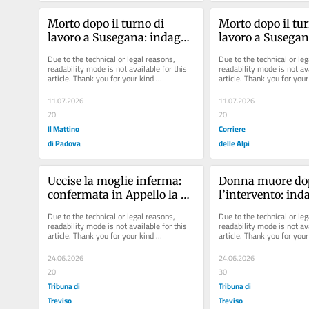
Morto dopo il turno di 
Morto dopo il tur
lavoro a Susegana: indagati 
lavoro a Susegana
per omicidio i manager 
per omicidio i m
Due to the technical or legal reasons, 
Due to the technical or leg
dell’azienda
dell’azienda
readability mode is not available for this 
readability mode is not ava
article. Thank you for your kind 
article. Thank you for your 
understanding.
understanding.
11.07.2026
11.07.2026
20
20
Il Mattino
Corriere
di Padova
delle Alpi
Uccise la moglie inferma: 
Donna muore dop
confermata in Appello la 
l’intervento: inda
condanna a 14 anni
medico e infermi
Due to the technical or legal reasons, 
Due to the technical or leg
readability mode is not available for this 
readability mode is not ava
article. Thank you for your kind 
article. Thank you for your 
understanding.
understanding.
24.06.2026
24.06.2026
20
30
Tribuna di
Tribuna di
Treviso
Treviso