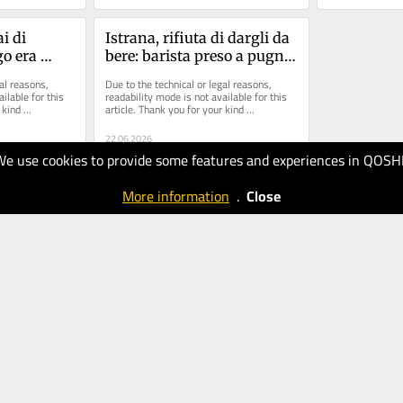
 di 
Istrana, rifiuta di dargli da 
o era 
bere: barista preso a pugni 
nneschi con 
dal cliente minorenne
al reasons, 
Due to the technical or legal reasons, 
ilable for this 
readability mode is not available for this 
kind 
article. Thank you for your kind 
understanding.
22.06.2026
We use cookies to provide some features and experiences in QOSH
20
Tribuna di
More information
.
Close
Treviso