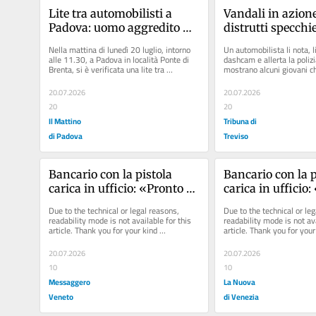
Lite tra automobilisti a 
Vandali in azione 
Padova: uomo aggredito 
distrutti specchiet
con una catena
finestrini: il vide
Nella mattina di lunedì 20 luglio, intorno 
Un automobilista li nota, l
alle 11.30, a Padova in località Ponte di 
dashcam e allerta la poliz
Brenta, si è verificata una lite tra 
mostrano alcuni giovani che
automobilisti. Durante...
tra via Pindemonte e le...
20.07.2026
20.07.2026
20
20
Il Mattino
Tribuna di
di Padova
Treviso
Bancario con la pistola 
Bancario con la p
carica in ufficio: «Pronto a 
carica in ufficio:
usarla contro alcuni 
usarla contro alc
Due to the technical or legal reasons, 
Due to the technical or leg
colleghi»
colleghi»
readability mode is not available for this 
readability mode is not ava
article. Thank you for your kind 
article. Thank you for your 
understanding.
understanding.
20.07.2026
20.07.2026
10
10
Messaggero
La Nuova
Veneto
di Venezia