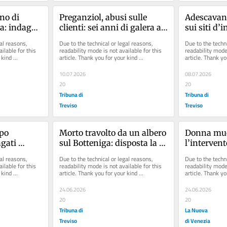
no di 
Preganziol, abusi sulle 
Adescavano
: indagati 
clienti: sei anni di galera al 
sui siti d’i
anager 
coach olistico
ricattarli: 
al reasons, 
Due to the technical or legal reasons, 
Due to the techni
processo
ilable for this 
readability mode is not available for this 
readability mode 
kind 
article. Thank you for your kind 
article. Thank yo
understanding.
understanding.
10.07.2026
08.07.2026
20
20
Tribuna di
Tribuna di
Treviso
Treviso
o 
Morto travolto da un albero 
Donna muo
gati 
sul Botteniga: disposta la 
l’intervent
eri
perizia sull’area
medico e i
al reasons, 
Due to the technical or legal reasons, 
Due to the techni
ilable for this 
readability mode is not available for this 
readability mode 
kind 
article. Thank you for your kind 
article. Thank yo
understanding.
understanding.
24.06.2026
24.06.2026
20
20
Tribuna di
La Nuova
Treviso
di Venezia