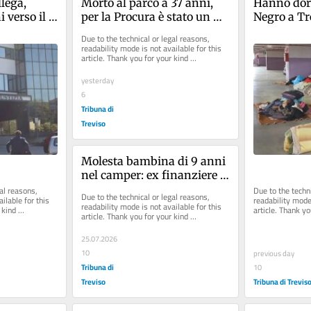
lega, 
Morto al parco a 37 anni, 
Hanno dorm
 verso il 
per la Procura è stato un 
Negro a Tre
omicidio
per occupa
Due to the technical or legal reasons, 
readability mode is not available for this 
article. Thank you for your kind 
understanding.
yesterday
6
Tribuna di
Treviso
Molesta bambina di 9 anni 
nel camper: ex finanziere 
patteggia
al reasons, 
Due to the techni
Due to the technical or legal reasons, 
ilable for this 
readability mode 
readability mode is not available for this 
kind 
article. Thank yo
article. Thank you for your kind 
understanding.
understanding.
25.07.2026
10
previous day
Tribuna di
10
Treviso
Tribuna di Trevis