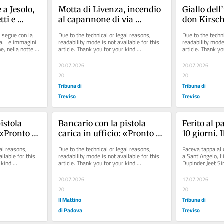
a Jesolo, 
Motta di Livenza, incendio 
Giallo dell
ti e 
al capannone di via 
don Kirschn
o
Magnadola: il rogo fu 
«Colpa no
i segue con la 
Due to the technical or legal reasons, 
Due to the techni
doloso
ia. Le immagini 
readability mode is not available for this 
readability mode 
, nella notte 
article. Thank you for your kind 
article. Thank yo
understanding.
understanding.
20.07.2026
20.07.2026
20
20
Tribuna di
Tribuna di
Treviso
Treviso
istola 
Bancario con la pistola 
Ferito al p
 «Pronto a 
carica in ufficio: «Pronto a 
10 giorni. 
uni 
usarla contro alcuni 
stato aggr
al reasons, 
Due to the technical or legal reasons, 
Faceva tappa al 
colleghi»
ilable for this 
readability mode is not available for this 
a Sant’Angelo, l’
kind 
article. Thank you for your kind 
Dupinder Jeet Sin
understanding.
suo ricovero...
20.07.2026
17.07.2026
20
20
Il Mattino
Tribuna di
di Padova
Treviso