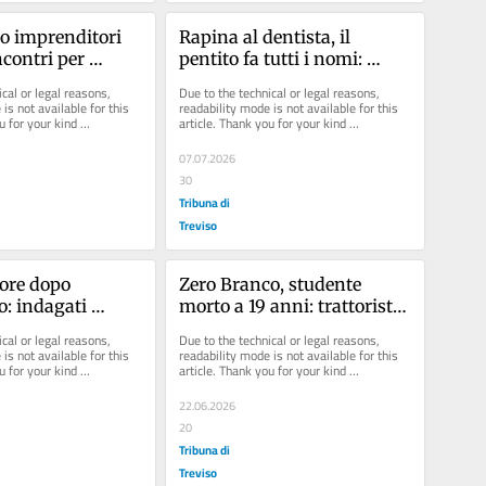
 imprenditori 
Rapina al dentista, il 
ncontri per 
pentito fa tutti i nomi: 
in quattro a 
«Dalla famiglia Bubola un 
cal or legal reasons, 
Due to the technical or legal reasons, 
bottino di 50.000 euro»
is not available for this 
readability mode is not available for this 
u for your kind 
article. Thank you for your kind 
understanding.
07.07.2026
30
Tribuna di
Treviso
re dopo 
Zero Branco, studente 
o: indagati 
morto a 19 anni: trattorista 
nfermieri
indagato per omicidio 
cal or legal reasons, 
Due to the technical or legal reasons, 
stradale
is not available for this 
readability mode is not available for this 
u for your kind 
article. Thank you for your kind 
understanding.
22.06.2026
20
Tribuna di
Treviso