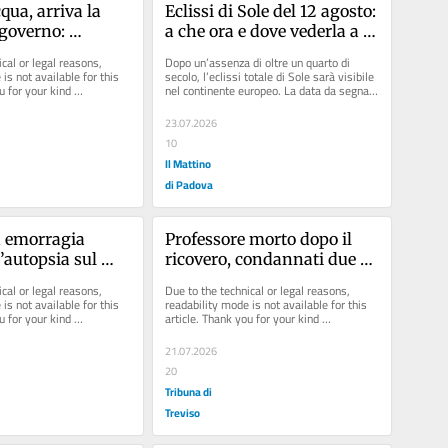
qua, arriva la 
Eclissi di Sole del 12 agosto: 
 governo: 
a che ora e dove vederla a 
ivate e 
Nordest
cal or legal reasons, 
Dopo un’assenza di oltre un quarto di 
chiuse senza 
is not available for this 
secolo, l’eclissi totale di Sole sarà visibile 
u for your kind 
nel continente europeo. La data da segnare 
ni a norma»
nel calendario è...
23.07.2026
10
Il Mattino
di Padova
 emorragia 
Professore morto dopo il 
’autopsia sul 
ricovero, condannati due 
non esclude la 
medici
cal or legal reasons, 
Due to the technical or legal reasons, 
elitto
is not available for this 
readability mode is not available for this 
u for your kind 
article. Thank you for your kind 
understanding.
21.07.2026
20
Tribuna di
Treviso