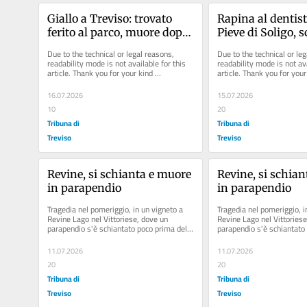
Giallo a Treviso: trovato 
Rapina al dentist
ferito al parco, muore dopo 
Pieve di Soligo, sc
11 giorni di agonia
capo della banda 
Due to the technical or legal reasons, 
Due to the technical or leg
confessione
readability mode is not available for this 
readability mode is not ava
article. Thank you for your kind 
article. Thank you for your 
understanding.
understanding.
16.07.2026
15.07.2026
10
20
Tribuna di
Tribuna di
Treviso
Treviso
Revine, si schianta e muore 
Revine, si schian
in parapendio
in parapendio
Tragedia nel pomeriggio, in un vigneto a 
Tragedia nel pomeriggio, in
Revine Lago nel Vittoriese, dove un 
Revine Lago nel Vittoriese
parapendio s'è schiantato poco prima delle 
parapendio s'è schiantato 
16. Per il pilota non...
16. Per il pilota non...
11.07.2026
11.07.2026
20
20
Tribuna di
Tribuna di
Treviso
Treviso