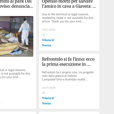
ito al park Dal 
Operaio morto per salvare 
viso: denunciati 
l’amico in cava a Giavera: 
zione abusiva
indagato l’ad di Postumia 
Due to the technical or legal reasons, 
Inerti
readability mode is not available for this 
article. Thank you for your kind 
understanding.
25.07.2026
10
Tribuna di
Treviso
Refrontolo si fa l'inno: ecco 
la prima esecuzione in 
piazza
cal or legal reasons, 
Refrontolo ha il proprio inno. Un progetto 
is not available for this 
nato dalla poesia di Debora 
u for your kind 
Campodall'Orto e diventato realtà 
grazie alla direttrice della...
24.07.2026
20
Tribuna di
o
Treviso