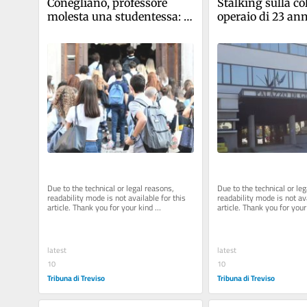
Conegliano, professore 
Stalking sulla col
molesta una studentessa: 
operaio di 23 anni
condannato a sedici mesi
processo
Due to the technical or legal reasons, 
Due to the technical or leg
readability mode is not available for this 
readability mode is not ava
article. Thank you for your kind 
article. Thank you for your 
understanding.
understanding.
latest
latest
10
10
Tribuna di Treviso
Tribuna di Treviso