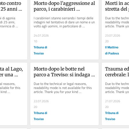
to contro 
Morto dopo l’aggressione al 
Morti in ac
25 anni 
parco, i carabinieri 
stretta del
i di 
acquisiscono i tabulati 
«Piscine pr
 di agonia 
I carabinieri stanno serrando i tempi delle 
Due to the techni
telefonici
pubbliche 
i 25 anni, 
indagini nel tentativo di dare un nome e un 
readability mode 
rovincia di 
volto agli uomini, in particolare di 
article. Thank yo
bocchetto
nazionalità indiana, che...
understanding.
24.07.2026
23.07.2026
10
20
Tribuna di
Il Mattino
Treviso
di Padova
a al Lago, 
Morto dopo le botte nel 
Trauma ed
r una 
parco a Treviso: si indaga 
cerebrale: l
uzione dei 
per omicidio
senzatetto 
al reasons, 
Due to the technical or legal reasons, 
Due to the techni
pista del d
ilable for this 
readability mode is not available for this 
readability mode 
kind 
article. Thank you for your kind 
article. Thank yo
understanding.
understanding.
22.07.2026
21.07.2026
20
20
Tribuna di
Tribuna di
Treviso
Treviso