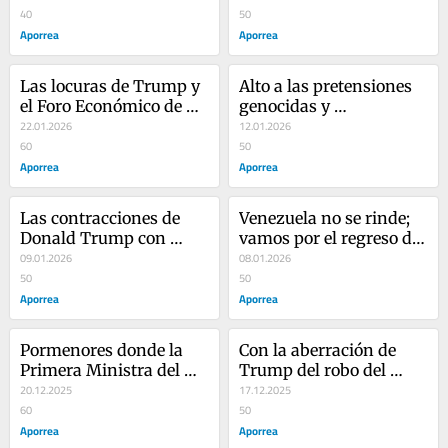
Canadá y apoderarse de 
40
blindar a Venezuela y 
50
Rafaela la provincia de 
Aporrea
Delcy continúa su 
Aporrea
mayor producción de 
mandato
petróleo
Las locuras de Trump y 
Alto a las pretensiones 
el Foro Económico de 
genocidas y 
Davos
22.01.2026
colonialistas de Donald 
12.01.2026
60
Trump contra 
50
Aporrea
Venezuela
Aporrea
Las contracciones de 
Venezuela no se rinde; 
Donald Trump con 
vamos por el regreso de 
respecto al Petróleo de 
09.01.2026
Maduro y Cilia: unidad, 
08.01.2026
Venezuela
50
lucha, batalla y victoria
50
Aporrea
Aporrea
Pormenores donde la 
Con la aberración de 
Primera Ministra del 
Trump del robo del 
Trinidad y Tobago 
20.12.2025
petróleo…se produciría 
17.12.2025
traiciona a Venezuela
60
la guerra de los 100 años 
50
Aporrea
que nos anunció el 
Aporrea