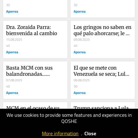
Morales y Luis Arce en 
30
cuello. ¿Donde están los 
30
Bolivia
Aporrea
capos gringos?
Aporrea
Dra. Zoraida Parra: 
Los gringos no saben en 
bienvenida al cambio
qué palo ahorcarse; le 
15.08.2025
suben el precio a la 
09.08.2025
40
cabeza de Maduro
40
Aporrea
Aporrea
Basta MCM con sus 
El que se mete con 
balandronadas…
Venezuela se seca; Lula 
Venezuela quiere paz
07.08.2025
prueba cucharadas de 
06.08.2025
40
su propio veneno
30
Aporrea
Aporrea
MCM en el ocaso de su 
Trump sanciona a Lula 
We use cookies to provide some features and experiences in
actividad política; no se 
por encarcelamiento de 
QOSHE
da por vencida
29.07.2025
Bolsonaro; aun por su 
27.07.2025
40
“inclusión” en los BRICS
40
More information
.
Close
Aporrea
Aporrea