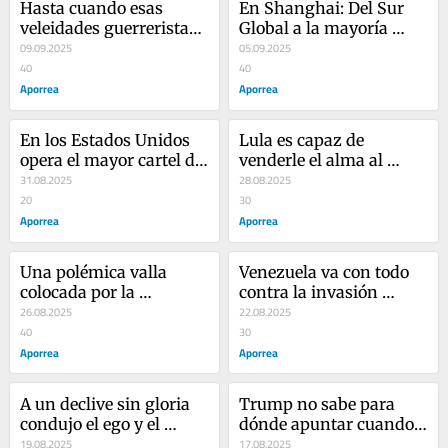
Hasta cuando esas 
En Shanghai: Del Sur 
veleidades guerreristas 
Global a la mayoría 
de Trump contra 
09.09.2025
mundial, le ronca en la 
05.09.2025
nuestro país
40
cueva a Trump
40
Aporrea
Aporrea
En los Estados Unidos 
Lula es capaz de 
opera el mayor cartel de 
venderle el alma al 
drogas del mundo; de 
31.08.2025
diablo y entregar la 
28.08.2025
los soles y los que no 
20
cabeza de Maduro a los 
30
son soles
Aporrea
gringos
Aporrea
Una polémica valla 
Venezuela va con todo 
colocada por la 
contra la invasión 
ultraderecha 
26.08.2025
imperial para mantener 
22.08.2025
colombiana:
40
la paz y la soberanía
30
Aporrea
Aporrea
A un declive sin gloria 
Trump no sabe para 
condujo el ego y el 
dónde apuntar cuando 
protagonismo de Evo 
19.08.2025
se ve con la soga al 
17.08.2025