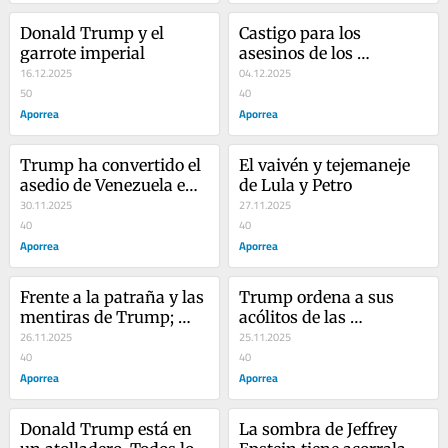
comandante Chávez…
Donald Trump y el 
Castigo para los 
garrote imperial
asesinos de los 
16.12.2025
lancheros. La CPI 
04.12.2025
50
esconde el bulto
40
Aporrea
Aporrea
Trump ha convertido el 
El vaivén y tejemaneje 
asedio de Venezuela en 
de Lula y Petro
el Caribe en un camino 
30.11.2025
27.11.2025
sin salida
40
40
Aporrea
Aporrea
Frente a la patraña y las 
Trump ordena a sus 
mentiras de Trump; 
acólitos de las 
ahora la congresista 
26.11.2025
aerolíneas no utilizar el 
25.11.2025
Maria Elvira Salazar 
40
espacio aéreo del Caribe
40
devela las razones del 
Aporrea
Aporrea
asedio en el Caribe
Donald Trump está en 
La sombra de Jeffrey 