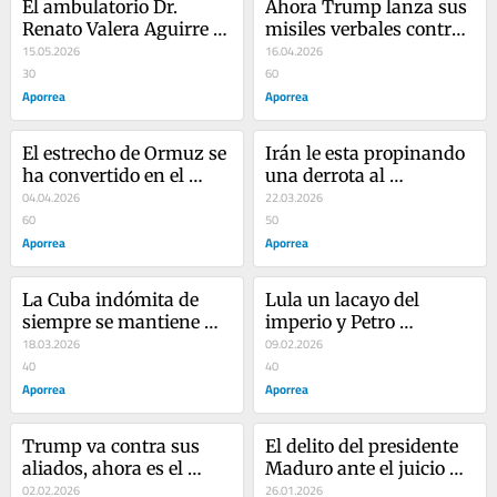
El ambulatorio Dr. 
Ahora Trump lanza sus 
Renato Valera Aguirre 
misiles verbales contra 
de Puerto Ordaz apunta 
15.05.2026
el Papa Leon XlV
16.04.2026
hacia la excelencia
30
60
Aporrea
Aporrea
El estrecho de Ormuz se 
Irán le esta propinando 
ha convertido en el 
una derrota al 
talón de Aquiles para 
04.04.2026
naziyanquismo
22.03.2026
Trump
60
50
Aporrea
Aporrea
La Cuba indómita de 
Lula un lacayo del 
siempre se mantiene 
imperio y Petro 
firme
18.03.2026
siguiéndole los pasos...
09.02.2026
40
40
Aporrea
Aporrea
Trump va contra sus 
El delito del presidente 
aliados, ahora es el 
Maduro ante el juicio 
desmembramiento de 
02.02.2026
que se le sigue fue el de 
26.01.2026