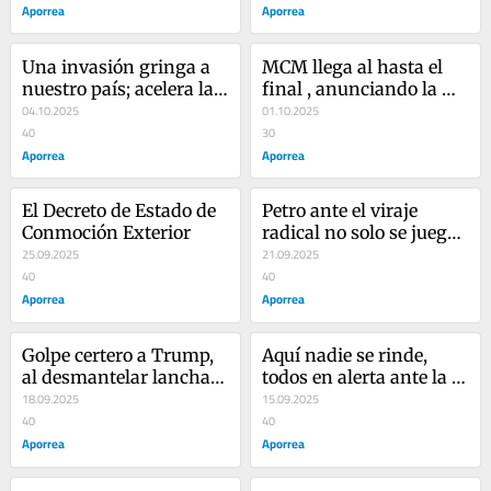
Aporrea
anzuelo
Aporrea
Una invasión gringa a 
MCM llega al hasta el 
nuestro país; acelera la 
final , anunciando la 
caída del imperio gringo
04.10.2025
estocada mortal en 
01.10.2025
40
momentos de la 
30
Aporrea
canonización de José 
Aporrea
Gregorio Hernández
El Decreto de Estado de 
Petro ante el viraje 
Conmoción Exterior
radical no solo se juega 
25.09.2025
la presidencia, sino la 
21.09.2025
40
vida
40
Aporrea
Aporrea
Golpe certero a Trump, 
Aquí nadie se rinde, 
al desmantelar lancha 
todos en alerta ante la 
de la DEA que iba a ser 
18.09.2025
invasión gringa
15.09.2025
utilizada como "falsa 
40
40
bandera" en contra de 
Aporrea
Aporrea
Maduro