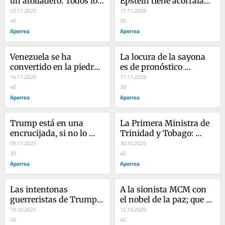
un atolladero. Todos los 
Epstein tiene acorralado 
caminos se le están 
22.11.2025
a Donald Trump
17.11.2025
trancando
40
50
Aporrea
Aporrea
Venezuela se ha 
La locura de la sayona 
convertido en la piedra 
es de pronóstico 
de tranca y un hueso 
14.11.2025
reservado
11.11.2025
duro de roer para el 
40
30
imperio
Aporrea
Aporrea
Trump está en una 
La Primera Ministra de 
encrucijada, si no lo 
Trinidad y Tobago: 
pela el chingo lo agarra 
09.11.2025
cipaya, rastrera y 
30.10.2025
el sin nariz
30
colonialista
40
Aporrea
Aporrea
Las intentonas 
A la sionista MCM con 
guerreristas de Trump y 
el nobel de la paz; que el 
la sayona no pasarán
19.10.2025
presidente Maduro no 
12.10.2025
40
vaya a morder ese 
40