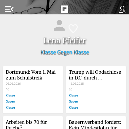
menu_open
Lena Pfeifer
Klasse Gegen Klasse
Dortmund: Vom 1. Mai 
Trump will Obdachlose 
zum Schulstreik
in D.C. durch 
06.05.2026
Nationalgarde 
15.08.2025
40
vertreiben
20
Klasse
Klasse
Gegen
Gegen
Klasse
Klasse
Arbeiten bis 70 für 
Bauernverband fordert: 
Reiche?
Kein Mindestlohn für 