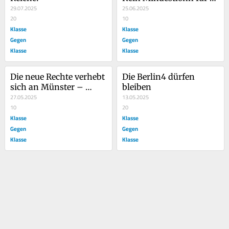
29.07.2025
Saisonarbeitskräfte
25.06.2025
20
10
Klasse
Klasse
Gegen
Gegen
Klasse
Klasse
Die neue Rechte verhebt 
Die Berlin4 dürfen 
sich an Münster – 
bleiben
Komm mit KGK zum 
27.05.2025
13.05.2025
Anti-Nazi Protest!
10
20
Klasse
Klasse
Gegen
Gegen
Klasse
Klasse