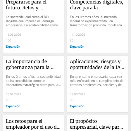
Prepararse para el 
Competencias digitales, 
futuro. Retos y 
clave para la 
oportunidades para la 
empleabilidad
La sostenibilidad como el ROI 
En los últimos años, el mercado 
empleabilidad
tangible que impulsa el liderazgo 
laboral ha experimentado una 
empresarial La sostenibilidad como 
transformación profunda impulsada 
el ROI tangible que impulsa el 
por un acelerado desarrollo 
liderazgo...
tecnológico y la...
16.03.2026
11.10.2025
100
30
Expansión
Expansión
La importancia de 
Aplicaciones, riesgos y 
gobernanza para la 
oportunidades de la IA 
sostenibilidad
en la sostenibilidad 
En los últimos años, la sostenibilidad 
En un entorno empresarial cada vez 
corporativa
se ha consolidado como un 
más enfocado en el cumplimiento de 
imperativo estratégico tanto para las 
criterios ambientales, sociales y de 
empresas como para las 
gobernanza (ESG, por sus siglas en...
instituciones...
13.09.2025
19.08.2025
20
30
Expansión
Expansión
Los retos para el 
El propósito 
empleador por el uso de 
empresarial, clave para 