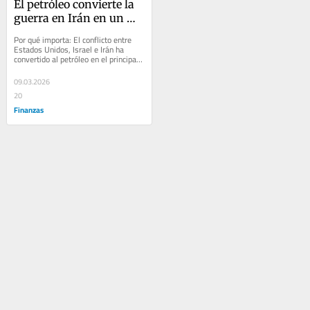
El petróleo convierte la 
guerra en Irán en un 
nuevo shock energético
Por qué importa: El conflicto entre 
Estados Unidos, Israel e Irán ha 
convertido al petróleo en el principal 
canal de transmisión económica de 
la...
09.03.2026
20
Finanzas