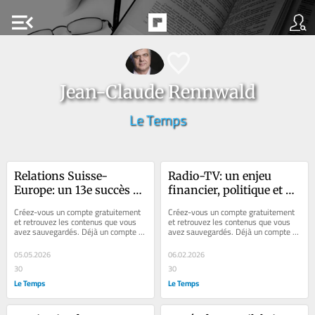
menu_open
Jean-Claude Rennwald
Le Temps
Relations Suisse-
Radio-TV: un enjeu 
Europe: un 13e succès 
financier, politique et 
indispensable
culturel
Créez-vous un compte gratuitement 
Créez-vous un compte gratuitement 
et retrouvez les contenus que vous 
et retrouvez les contenus que vous 
avez sauvegardés. Déjà un compte ? 
avez sauvegardés. Déjà un compte ? 
Se connecter Faites plaisir à vos...
Se connecter Faites plaisir à vos...
05.05.2026
06.02.2026
30
30
Le Temps
Le Temps