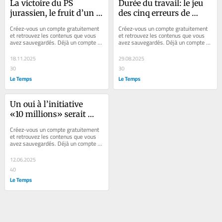
La victoire du PS 
Durée du travail: le jeu 
jurassien, le fruit d’un 
des cinq erreurs de 
long travail
François Bayrou
Créez-vous un compte gratuitement 
Créez-vous un compte gratuitement 
et retrouvez les contenus que vous 
et retrouvez les contenus que vous 
avez sauvegardés. Déjà un compte ? 
avez sauvegardés. Déjà un compte ? 
Se connecter Faites plaisir à vos...
Se connecter Faites plaisir à vos...
18.11.2025
29.08.2025
30
30
Le Temps
Le Temps
Un oui à l’initiative 
«10 millions» serait 
dramatique pour les 
Créez-vous un compte gratuitement 
travailleurs et les 
et retrouvez les contenus que vous 
avez sauvegardés. Déjà un compte ? 
entreprises
Se connecter Faites plaisir à vos...
12.06.2025
40
Le Temps