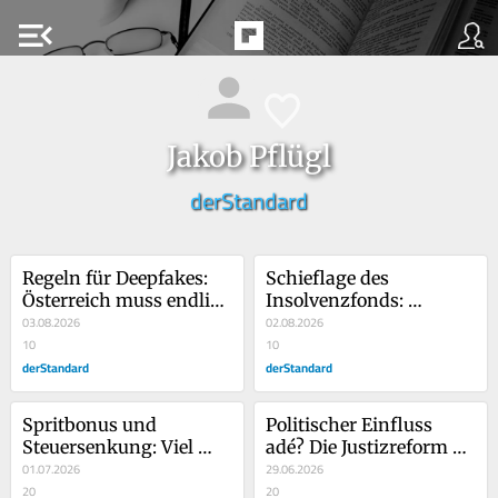
menu_open
Jakob Pflügl
derStandard
Regeln für Deepfakes: 
Schieflage des 
Österreich muss endlich 
Insolvenzfonds: 
eine Behörde schaffen!
03.08.2026
Senkung der 
02.08.2026
10
Lohnnebenkosten hat 
10
derStandard
Nebenwirkungen
derStandard
Spritbonus und 
Politischer Einfluss 
Steuersenkung: Viel 
adé? Die Justizreform 
Aufwand für wenig 
01.07.2026
hat Tücken
29.06.2026
Wirkung
20
20