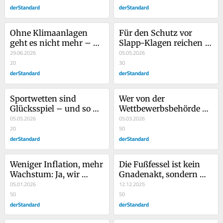
derStandard
derStandard
Ohne Klimaanlagen 
Für den Schutz vor 
geht es nicht mehr – 
Slapp-Klagen reichen 
die rechtlichen Hürden 
29.06.2026
halbe Lösungen nicht
05.05.2026
müssen fallen
20
30
derStandard
derStandard
Sportwetten sind 
Wer von der 
Glücksspiel – und so 
Wettbewerbsbehörde 
sollte man sie auch 
05.05.2026
Härte fordert, muss ihr 
05.03.2026
rechtlich einstufen
20
mehr Macht geben
50
derStandard
derStandard
Weniger Inflation, mehr 
Die Fußfessel ist kein 
Wachstum: Ja, wir 
Gnadenakt, sondern 
dürfen optimistisch 
05.01.2026
moderner Strafvollzug
12.12.2025
sein!
50
50
derStandard
derStandard