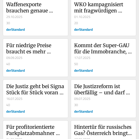
Waffenexporte 
WKO kampagnisiert 
brauchen genaue 
mit fragwürdigen 
Prüfungen – an diesem 
29.10.2025
Zahlen gegen 
01.10.2025
Grundsatz muss 
30
Krankenstände – das 
20
Österreich festhalten
derStandard
ist unredlich
derStandard
Für niedrige Preise 
Kommt der Super-GAU 
braucht es mehr 
für die Immobranche, 
Wettbewerb – und 
09.09.2025
müsste die Politik 
17.07.2025
Konsumenten, die 
40
eingreifen
50
aufwachen
derStandard
derStandard
Die Justiz geht bei Signa 
Die Justizreform ist 
Stück für Stück voran – 
überfällig – und darf 
das ist der beste Weg
16.07.2025
diesmal nicht scheitern
09.07.2025
40
30
derStandard
derStandard
Für profitorientierte 
Hintertür für russisches 
Parkplatzabmahner 
Gas? Österreich bringt 