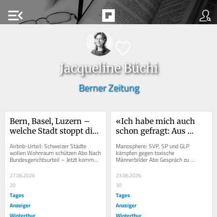
menu_open
Jacqueline Büchi
Berner Zeitung
Bern, Basel, Luzern – 
«Ich habe mich auch 
welche Stadt stoppt die 
schon gefragt: Aus 
Business Apartments 
welchem Jahrhundert 
Airbnb-Urteil: Schweizer Städte 
Manosphere: SVP, SP und GLP 
als Nächstes?
kam dieser Gedanke 
wollen Wohnraum schützen Abo Nach 
kämpfen gegen toxische 
Bundesgerichtsurteil – Jetzt kommen 
Männerbilder Abo Gespräch zu 
jetzt?»
Business Apartments in der ganzen 
schwierigen Männerbildern – «Ich 
Schweiz...
habe mich auch schon gefragt:...
27.06.2026
23.06.2026
20
30
Tages
Tages
Anzeiger
Anzeiger
Winterthur
Winterthur