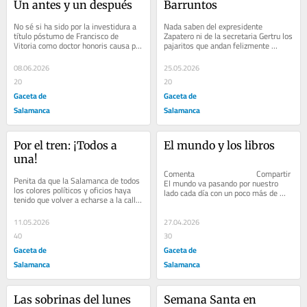
Un antes y un después
Barruntos
No sé si ha sido por la investidura a 
Nada saben del expresidente 
título póstumo de Francisco de 
Zapatero ni de la secretaria Gertru los 
Vitoria como doctor honoris causa por 
pajaritos que andan felizmente 
la Universidad de Salamanca.
amoreciendo en la primavera de la 
dehesa que entra...
08.06.2026
25.05.2026
20
20
Gaceta de
Gaceta de
Salamanca
Salamanca
Por el tren: ¡Todos a 
El mundo y los libros
una!
Comenta                              Compartir         
Penita da que la Salamanca de todos 
El mundo va pasando por nuestro 
los colores políticos y oficios haya 
lado cada día con un poco más de 
tenido que volver a echarse a la calle 
indiferencia y lejanía....
para reivindicar conexiones...
11.05.2026
27.04.2026
40
30
Gaceta de
Gaceta de
Salamanca
Salamanca
Las sobrinas del lunes
Semana Santa en 