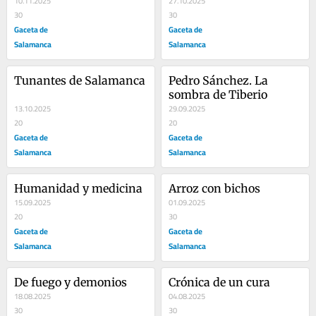
10.11.2025
27.10.2025
30
30
Gaceta de
Gaceta de
Salamanca
Salamanca
Tunantes de Salamanca
Pedro Sánchez. La 
sombra de Tiberio
13.10.2025
29.09.2025
20
20
Gaceta de
Gaceta de
Salamanca
Salamanca
Humanidad y medicina
Arroz con bichos
15.09.2025
01.09.2025
20
30
Gaceta de
Gaceta de
Salamanca
Salamanca
De fuego y demonios
Crónica de un cura
18.08.2025
04.08.2025
30
30