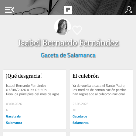
menu_open
Isabel Bernardo Fernández
Gaceta de Salamanca
¡Qué desgracia!
El culebrón
Isabel Bernardo Fernández                   
Ya de vuelta a casa el Santo Padre, 
03/08/2026 a las 05:50h.           
los medios de comunicación patrios 
Piso los principios del mes de agosto 
han regresado al culebrón nacional.
con mal de alma y agitación...
03.08.2026
22.06.2026
6
10
Gaceta de
Gaceta de
Salamanca
Salamanca