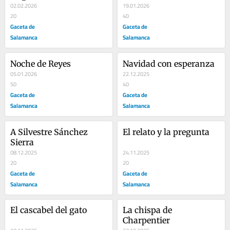
02.02.2026
19.01.2026
20
40
Gaceta de
Gaceta de
Salamanca
Salamanca
Noche de Reyes
Navidad con esperanza
05.01.2026
22.12.2025
50
40
Gaceta de
Gaceta de
Salamanca
Salamanca
A Silvestre Sánchez 
El relato y la pregunta
Sierra
08.12.2025
24.11.2025
20
20
Gaceta de
Gaceta de
Salamanca
Salamanca
El cascabel del gato
La chispa de 
Charpentier