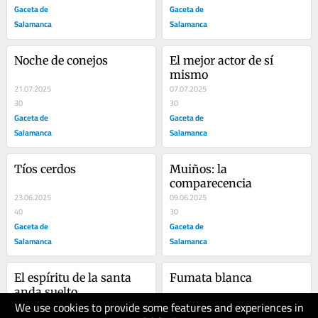
Gaceta de
Gaceta de
Salamanca
Salamanca
Noche de conejos
El mejor actor de sí 
mismo
21.07.2025
07.07.2025
30
30
Gaceta de
Gaceta de
Salamanca
Salamanca
Tíos cerdos
Muiños: la 
comparecencia
23.06.2025
09.06.2025
40
30
Gaceta de
Gaceta de
Salamanca
Salamanca
El espíritu de la santa 
Fumata blanca
anda suelto
We use cookies to provide some features and experiences in
26.05.2025
12.05.2025