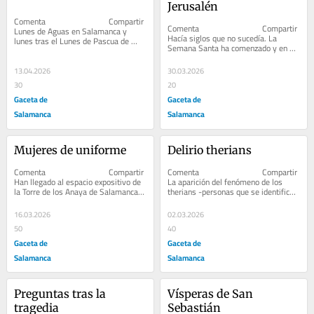
Jerusalén
Comenta                              Compartir         
Comenta                              Compartir         
Lunes de Aguas en Salamanca y 
Hacía siglos que no sucedía. La 
lunes tras el Lunes de Pascua de 
Semana Santa ha comenzado y en 
Resurrección, cuando, allá...
Jerusalén, la ciudad donde...
13.04.2026
30.03.2026
30
20
Gaceta de
Gaceta de
Salamanca
Salamanca
Mujeres de uniforme
Delirio therians
Comenta                              Compartir         
Comenta                              Compartir         
Han llegado al espacio expositivo de 
La aparición del fenómeno de los 
la Torre de los Anaya de Salamanca 
therians -personas que se identifican 
vestidas de...
psicológica y...
16.03.2026
02.03.2026
50
40
Gaceta de
Gaceta de
Salamanca
Salamanca
Preguntas tras la 
Vísperas de San 
tragedia
Sebastián