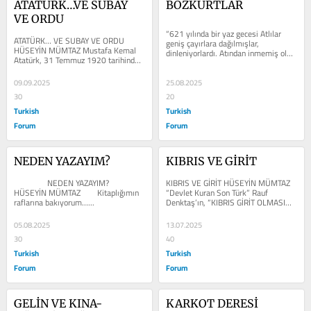
ATATÜRK…VE SUBAY 
BOZKURTLAR
VE ORDU
“621 yılında bir yaz gecesi Atlılar 
ATATÜRK… VE SUBAY VE ORDU 
geniş çayırlara dağılmışlar, 
HÜSEYİN MÜMTAZ Mustafa Kemal 
dinleniyorlardı. Atından inmemiş olan 
Atatürk, 31 Temmuz 1920 tarihinde, 
Yüzbaşı Işbara Alp buyruklar...
Afyonkarahisar Kolordu Dairesi’nde 
subaylara...
09.09.2025
25.08.2025
30
20
Turkish
Turkish
Forum
Forum
NEDEN YAZAYIM?
KIBRIS VE GİRİT
                NEDEN YAZAYIM?                 
KIBRIS VE GİRİT HÜSEYİN MÜMTAZ 
HÜSEYİN MÜMTAZ        Kitaplığımın 
“Devlet Kuran Son Türk” Rauf 
raflarına bakıyorum…...
Denktaş’ın, “KIBRIS GİRİT OLMASIN” 
kitabını görüp okuyunca...
05.08.2025
13.07.2025
30
40
Turkish
Turkish
Forum
Forum
GELİN VE KINA-
KARKOT DERESİ