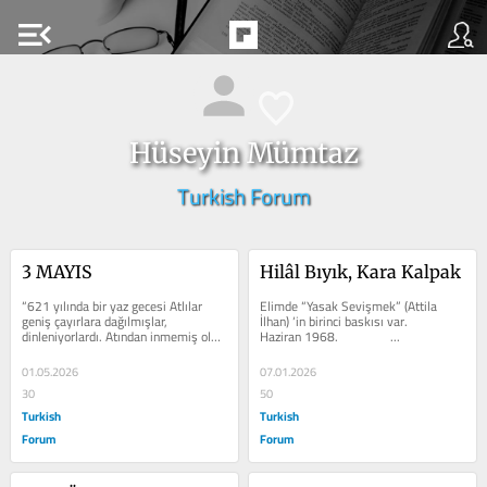
menu_open
Hüseyin Mümtaz
Turkish Forum
3 MAYIS
Hilâl Bıyık, Kara Kalpak
“621 yılında bir yaz gecesi Atlılar 
Elimde “Yasak Sevişmek” (Attila 
geniş çayırlara dağılmışlar, 
İlhan) ‘in birinci baskısı var.                 
dinleniyorlardı. Atından inmemiş olan 
Haziran 1968.                ...
Yüzbaşı Işbara Alp buyruklar...
01.05.2026
07.01.2026
30
50
Turkish
Turkish
Forum
Forum