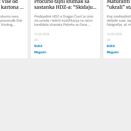
 Više od 
Procurio tajni snimak sa 
Maturanti 
 kartona 
sastanka HDZ-a: “Skidaju 
“ukrali” sta
kcionera 
nam 20% glasova”
ga kao da 
tvorio nova 
Predsjednik HDZ-a Dragan Čović je iznio 
Kraj srednjoškol
avnosti
i pravosuđa Dok 
niz uvreda i teških kvalifikacija na račun 
obilježe suze, zag
 Visokog 
kandidata stranaka Petorke za člana 
fotografije, ali m
...
Predsjedništva Bosne i...
saobraćajne škol
31.05.2026
14.05.2026
20
20
BUKA
BUKA
Magazin
Magazin