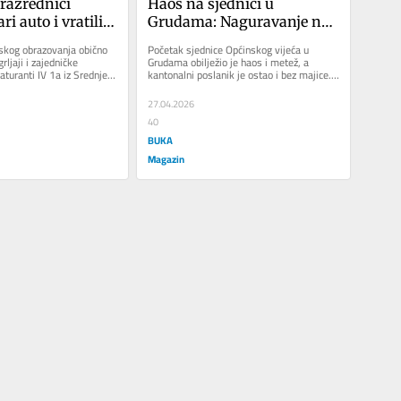
razrednici 
Haos na sjednici u 
ri auto i vratili 
Grudama: Naguravanje na 
je nov (VIDEO)
ulazu, poslanik ostao bez 
skog obrazovanja obično 
Početak sjednice Općinskog vijeća u 
majice prije sjednice 
rljaji i zajedničke 
Grudama obilježio je haos i metež, a 
aturanti IV 1a iz Srednje 
kantonalni poslanik je ostao i bez majice. 
(VIDEO)
e...
Kako piše Hercegovina.info,...
27.04.2026
40
BUKA
Magazin