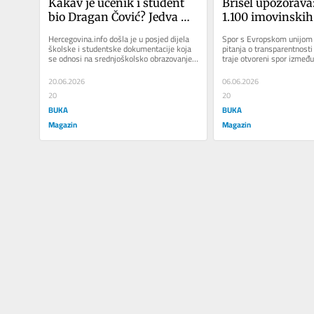
Kakav je učenik i student 
Brisel upozorava:
bio Dragan Čović? Jedva 
1.100 imovinskih
imao dvojku iz 
pravosudnih fun
Hercegovina.info došla je u posjed dijela 
Spor s Evropskom unijom o
matematike, nema potvrde 
još skriveno od j
školske i studentske dokumentacije koja 
pitanja o transparentnost
se odnosi na srednjoškolsko obrazovanje i 
traje otvoreni spor između
da je magistrirao?!
dodiplomski studij...
sudskog i tužilačkog vijeća
20.06.2026
06.06.2026
20
20
BUKA
BUKA
Magazin
Magazin