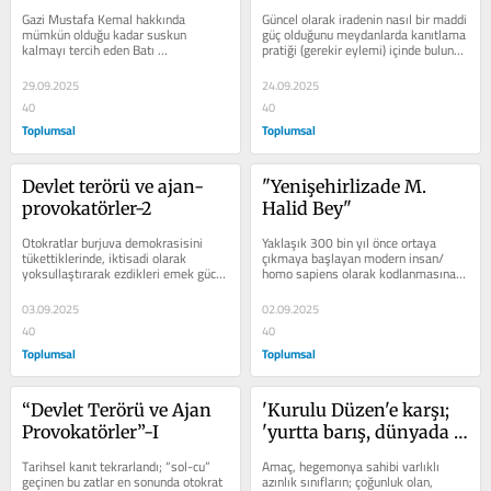
kapitalizmin müesses 
inadı
Gazi Mustafa Kemal hakkında 
Güncel olarak iradenin nasıl bir maddi 
nizamının tıpkı basımı!
mümkün olduğu kadar suskun 
güç olduğunu meydanlarda kanıtlama 
kalmayı tercih eden Batı 
pratiği (gerekir eylemi) içinde bulunan 
entelektüalizmi, bazı adamlar 
radikal değişim isteyen...
hakkında destanlar kurgulamayı...
29.09.2025
24.09.2025
40
40
Toplumsal
Toplumsal
Devlet terörü ve ajan-
"Yenişehirlizade M. 
provokatörler-2
Halid Bey"
Otokratlar burjuva demokrasisini 
Yaklaşık 300 bin yıl önce ortaya 
tükettiklerinde, iktisadi olarak 
çıkmaya başlayan modern insan/ 
yoksullaştırarak ezdikleri emek gücü 
homo sapiens olarak kodlanmasına 
sahiplerini nasıl hizaya sokacakları...
karşın; insanlık tarihi içinde...
03.09.2025
02.09.2025
40
40
Toplumsal
Toplumsal
“Devlet Terörü ve Ajan 
'Kurulu Düzen'e karşı; 
Provokatörler”-I
'yurtta barış, dünyada 
barış' mümkün mü?
Tarihsel kanıt tekrarlandı; “sol-cu” 
Amaç, hegemonya sahibi varlıklı 
geçinen bu zatlar en sonunda otokrat 
azınlık sınıfların; çoğunluk olan, 