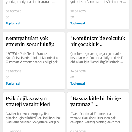
yandaş medyada demir atarak, 
yoksul sınıfların itaatini sürdürecek 
Kemalist devrimci ve  sosyalist...
“müesses nizam/...
07.08.2025
26.06.2025
30
30
Toplumsal
Toplumsal
Netanyahuları yok 
“Komünizm’de solculuk 
etmenin zorunluluğu
bir çocukluk 
1973’de Paris’te de Fransız 
Çemberi aşmaya çalışan çok nadir 
Komünist Partisi’ninkini izlemiştim. 
insanlar var. Onlar da "köyün delisi" 
O zaman Vietnam standı en ilgi çeken 
oldukları için "kendi örgüt"lerinde 
bölümdü. İki yıl sonra Vietnam...
dertlerini anlatmaya...
25.06.2025
14.06.2025
30
40
Toplumsal
Toplumsal
Psikolojik savaşın 
“Başsız kitle hiçbir işe 
strateji ve taktikleri
yaramaz”, 
N.Machiavelli…
Naziler bu oyunu emperyalist 
“Nasıl Yapılmalı?” sorusuna 
çıkarları için sürdürdüler. İngilizler ise 
tasavvurları doğrultusunda çoklu 
Nazilerle beraber Sovyetlere karşı bu 
cevapları vermiş olanlar, devrimci 
sistemi uygulamaya devam...
iradenin uygulamalarının kitleyi bir...
11.06.2025
01.06.2025