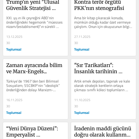
Trump'ın yeni "Ulusal 
Kontra terör örgütü 
Güvenlik Stratejisi 
PKK'nın stenografisi
(NSS)" neyi 
XXI. yy.ın ilk çeyreğini ABD’nin 
Ama bir kitap çıkaracak konuda, 
değiştirecek?
önderliğindeki hegemonik “müesses 
mümkün olduğu kadar özet vermeye 
nizam/(establisment)”ın sürekli 
çalıştım. Onun için okuyucunun bilgi 
bunalım kaosunun girdabında...
düşmelerini olağan...
13.12.2025
27.11.2025
30
30
Toplumsal
Toplumsal
Zaman ayracında bilim 
"Sır Tarikatları": 
ve Marx-Engels...
İnsanlık tarihinin 
stenografisi
Türkiye’de 1967’den beri Bilimsel 
Artık emek depoları, tapınak ve kale 
Sosyalizm; SSCBKP’nin “ideolojik” 
olarak stratejik kentlerin ortaya 
önderliğinden dolayı Marxizm-
çıkması sınıflı köleci toplumların 
Leninizm (Stalin) olarak algılandı ve...
devletleşmesinin olgusunu...
16.11.2025
11.10.2025
30
30
Toplumsal
Toplumsal
“Yeni Dünya Düzeni”: 
İradenin maddi gücünü 
Emperyalist 
doğru olarak kullanma 