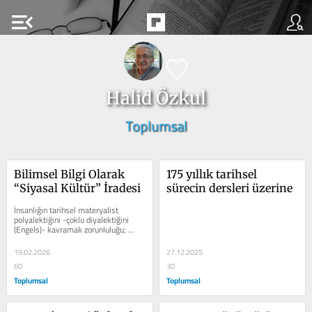
menu_open
Halid Özkul
Toplumsal
Bilimsel Bilgi Olarak 
175 yıllık tarihsel 
“Siyasal Kültür” İradesi
sürecin dersleri üzerine
İnsanlığın tarihsel materyalist 
polyalektiğini -çoklu diyalektiğini 
(Engels)- kavramak zorunluluğu; 
bizim ilerici ufkumuza radikal 
rehberlik...
19.02.2026
27.12.2025
60
30
Toplumsal
Toplumsal