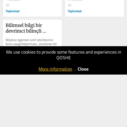
30
30
Toplumsal
Toplumsal
Bilimsel bilgi bir 
devrimci bilinçli 
uygulamadır…
Böylece egemen sınıf otoritesinin 
bunu yaygınlaştırması, arzulanan bir 
hedef gütmesi biçiminde kaotik 
We use cookies to provide some features and experiences in
komplolar manzumesinin...
QOSHE
18.05.2025
40
More information
.
Close
Toplumsal