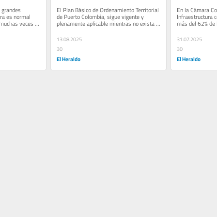
 grandes 
El Plan Básico de Ordenamiento Territorial 
En la Cámara Co
ra es normal 
de Puerto Colombia, sigue vigente y 
Infraestructura 
 muchas veces 
plenamente aplicable mientras no exista 
más del 62% de l
das de...
una decisión judicial...
Acueducto Region
megaproyecto...
13.08.2025
31.07.2025
30
30
El Heraldo
El Heraldo