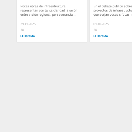
integración para el Caribe 
urbanismo
Pocas obras de infraestructura 
En el debate público sobre
colombiano
representan con tanta claridad la unión 
proyectos de infraestructu
entre visión regional, perseverancia 
que surjan voces críticas,
institucional y compromiso colectivo...
legítimas, y algunas carga
29.11.2025
01.10.2025
30
30
El Heraldo
El Heraldo