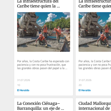
La infraestructura del 
La infraestructura
Caribe tiene quien la 
Caribe tiene quien
escuche
escuche
Por años, la Costa Caribe ha esperado con 
Por años, la Costa Caribe 
paciencia y con no poca frustración, que 
paciencia y con no poca fru
las grandes obras pasen del papel a la 
las grandes obras pasen de
realidad. No hablamos...
realidad. No hablamos...
31.07.2026
31.07.2026
10
20
El Heraldo
El Heraldo
La Conexión Ciénaga–
Ciudad Mallorquí
Barranquilla: un eje de 
internacional de 