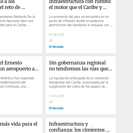
o a los 
Infraestructura con rumbo: 
l reto de 
el motor que el Caribe y 
a oportunidad 
Colombia necesitan
residente Abelardo De la 
La economía del país se encuentra en un 
 en obras
erno Nacional abre una 
punto de inflexión donde no podemos 
le para el Caribe 
permitirnos dar bandazos ni ensayar con 
ercanía del nuevo...
fórmulas desgastadas. Si...
07.06.2026
30
El Heraldo
el Ernesto 
Sin gobernanza regional 
un aeropuerto a 
no tendremos las vías que 
necesitamos
 Atlántico han esperado 
La liquidación anticipada de la concesión 
modernización del 
Autopistas del Caribe, ocasionada por la 
to Cortissoz, una 
suspensión del cobro de los peajes de 
stratégica no solo...
Turbaco y Sabanagrande y...
21.01.2026
50
El Heraldo
más vida para el 
Infraestructura y 
confianza: los cimientos 