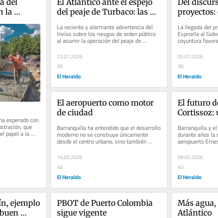
 del 
El Atlántico ante el espejo 
Del discurs
 la 
del peaje de Turbaco: las 
proyectos: e
vías no se mantienen con 
convertir l
La reciente y alarmante advertencia del 
La llegada del p
aplausos
del Caribe
Invías sobre los riesgos de orden público 
Espriella al Gobi
al asumir la operación del peaje de 
coyuntura favorab
Turbaco este 22 de julio de...
colombiano. La c
22.07.2026
05.07.2026
20
30
El Heraldo
El Heraldo
El aeropuerto como motor 
El futuro d
de ciudad
Cortissoz: 
ha esperado con 
otro nivel
stración, que 
Barranquilla ha entendido que el desarrollo 
Barranquilla y el
l papel a la 
moderno no se construye únicamente 
durante años la 
desde el centro urbano, sino también 
aeropuerto Ernes
desde sus nodos estratégicos....
infraestructura e
16.05.2026
09.05.2026
40
40
El Heraldo
El Heraldo
n, ejemplo 
PBOT de Puerto Colombia 
Más agua, 
buen 
sigue vigente
Atlántico