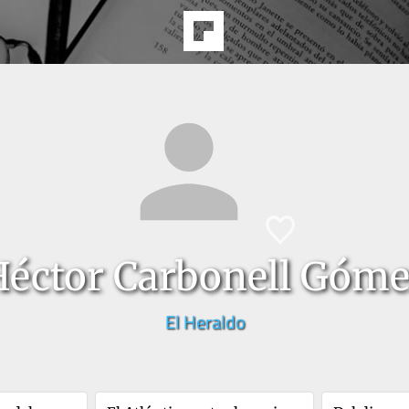
éctor Carbonell Góm
El Heraldo