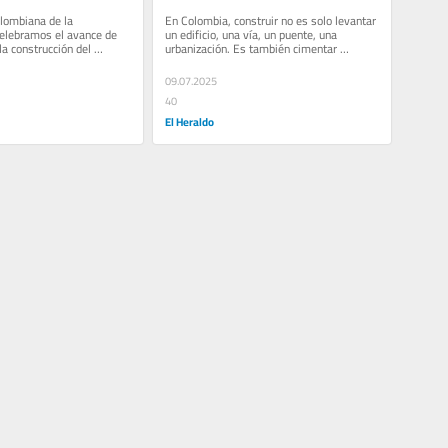
también son 
lombiana de la 
En Colombia, construir no es solo levantar 
institucionales
celebramos el avance de 
un edificio, una vía, un puente, una 
a construcción del 
urbanización. Es también cimentar 
al del Norte, 
confianza, seguridad jurídica y...
09.07.2025
40
El Heraldo