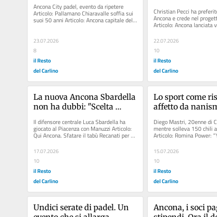
Ancona City padel, evento da ripetere 
vincere il campi
Christian Pecci ha preferit
Articolo: Pallamano Chiaravalle soffia sui 
Ancona e crede nel progett
suoi 50 anni Articolo: Ancona capitale del 
Articolo: Ancona lanciata ve
padel. Sei squadre...
capolavoro è di Maurizi....
23.07.2026
22.07.2026
8
10
il Resto
il Resto
del Carlino
del Carlino
La nuova Ancona Sbardella 
Lo sport come risc
non ha dubbi: "Scelta 
affetto da nanism
importante, vincere qui non 
sollevato 150 chili
Il difensore centrale Luca Sbardella ha 
Diego Mastri, 20enne di Ca
ha prezzo"
distruggo i pregi
giocato al Piacenza con Manuzzi Articolo: 
mentre solleva 150 chili a
Qui Ancona. Sfatare il tabù Recanati per 
Articolo: Romina Power: “Y
mantenere la testa...
che è ancora viva, la...
17.07.2026
15.07.2026
10
10
il Resto
il Resto
del Carlino
del Carlino
Undici serate di padel. Un 
Ancona, i soci pa
evento che si allarga
stipendi. Ora il dg