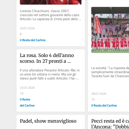
firmano il passag
Lunedì prossimo i
Lorenzo Chiucchiuini, classe 2007, 
del 75%
cresciuto nel settore giovanile della Lazio 
Articolo: La capienza di 2mila posti dello 
stadio Fadini di Giulianova...
29.07.2026
8
il Resto del Carlino
La rosa. Solo 4 dell’anno 
scorso. In 27 pronti a 
lottare
La società: "La risposta del
Il vice allenatore Pesaresi Articolo: Rbr, in 
semplicemente straordinaria
un anno tre vittorie in meno. Ma con gli 
Taranto fuori da Chianciano
stessi punti fatti e subiti Articolo: I fac-
simile delle schede...
23.07.2026
10
28.07.2026
il Resto
10
del Carlino
il Resto del Carlino
Padel, show meraviglioso
Pecci resta ed è c
l’Ancona: "Dobbi