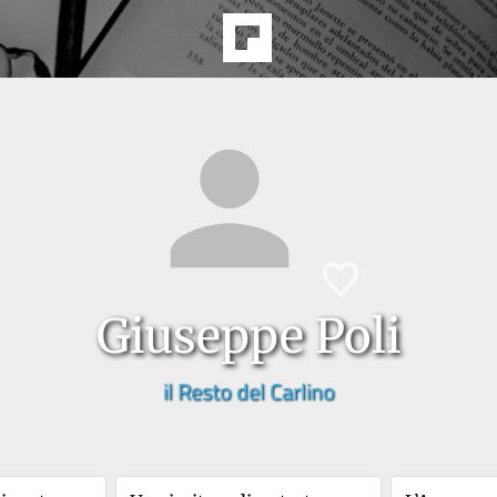
Giuseppe Poli
il Resto del Carlino