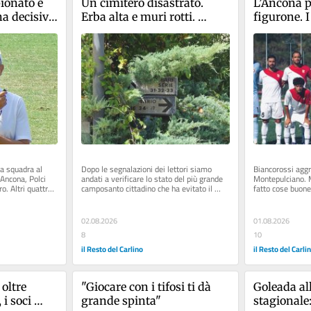
onato e 
Un cimitero disastrato. 
L’Ancona p
a decisiva 
Erba alta e muri rotti. 
figurone. 
Tavernelle chiede aiuto: 
una squadr
"Grave carenza di pulizia"
la squadra al 
Dopo le segnalazioni dei lettori siamo 
Biancorossi aggr
 Ancona, Polci 
andati a verificare lo stato del più grande 
Montepulciano. M
o. Altri quattro 
camposanto cittadino che ha evitato il 
fatto cose buone"
crematorio. Strade...
Pomezia senza..
02.08.2026
01.08.2026
8
10
il Resto del Carlino
il Resto del Carli
ltre 
"Giocare con i tifosi ti dà 
Goleada al
i soci 
grande spinta"
stagionale: