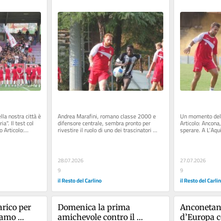
gio. 
per l’Anco
l closing 
la nostra città è 
Andrea Marafini, romano classe 2000 e 
Un momento dell
". Il test col 
difensore centrale, sembra pronto per 
Articolo: Ancona,
 Articolo:...
rivestire il ruolo di uno dei trascinatori 
sperare. A L’Aqui
dell’Ancona in... Articolo:...
tensione Articolo
28.07.2026
27.07.2026
9
9
il Resto del Carlino
il Resto del Carli
arico per 
Domenica la prima 
Anconetano
amo 
amichevole contro il 
d’Europa c