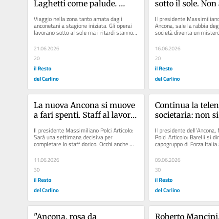
Laghetti come palude. 
sotto il sole. Non 
L’unico bagno è indecoroso. 
nessuna risposta
Viaggio nella zona tanto amata dagli 
Il presidente Massimiliano 
La Pineta? E’ un cantiere
anconetani a stagione iniziata. Gli operai 
Ancona, sale la rabbia degli
lavorano sotto al sole ma i ritardi stanno 
società diventa un mistero 
creando disagi. perché è...
Ancona, Bucci è ormai...
21.06.2026
16.06.2026
20
20
il Resto
il Resto
del Carlino
del Carlino
La nuova Ancona si muove 
Continua la telen
a fari spenti. Staff al lavoro 
societaria: non si
in attesa della società che 
l’ingresso di un 
Il presidente Massimiliano Polci Articolo: 
Il presidente dell’Ancona,
verrà
imprenditore. Pol
Sarà una settimana decisiva per 
Polci Articolo: Barelli si d
completare lo staff dorico. Occhi anche 
capogruppo di Forza Italia 
vertice rimandato.
sulla formazione Articolo: Corso...
frecciata ai Berlusconi:...
presidente si gua
11.06.2026
09.06.2026
attorno
30
30
il Resto
il Resto
del Carlino
del Carlino
"Ancona, rosa da 
Roberto Mancini, 