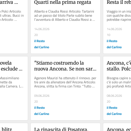
arriva 
Quarti nella prima regata
Resta il re
 da Bucci
"Degrado pe
Polci Articolo: 
Alberto e Claudia Rossi Articolo: Tartarini 
Viaggio in un ini
danni da b
 ultras. Bucci in 
ad un passo dal titolo Parte subito bene 
con qualche disse
Articolo: 
l’avventura di Alberto e Claudia Rossi a 
potrebbe riaprire
Newport, nel Rhode...
autorizzazioni. "
14.06.2026
14.06.2026
20
10
il Resto
il Resto
del Carlino
del Carlino
ovela 
"Stiamo costruendo la 
Ancona, c’è
 esclude 
nuova Ancona. Se non sarà 
stallo. Polc
nuovo 
da vertice lo dirò subito"
con Bucci
 Massimiliano 
Agenore Maurizi ha ottenuto il rinnovo. per 
Bisogna capire se
ci-Bucci, 
imette da 
tre anni da allenatore dell’Ancona Articolo: 
c’è solo un malin
alla Camera. La 
Ancona, slitta la firma con Tinto: "Tutto 
più profondi Arti
 Il 
fatto:...
fiducioso sul...
rda 
09.06.2026
08.06.2026
20
20
il Resto
il Resto
del Carlino
del Carlino
blitz 
La rinascita di Posatora. 
Ancona, ec