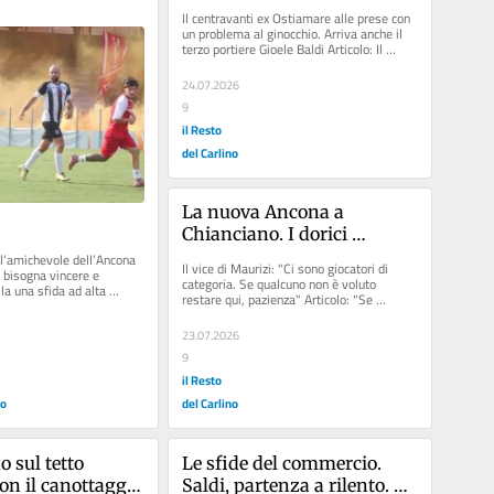
na"
solo Gueye. Proromo perno 
Il centravanti ex Ostiamare alle prese con 
a centrocampo: "Arrivare 
un problema al ginocchio. Arriva anche il 
terzo portiere Gioele Baldi Articolo: Il 
primi il nostro obiettivo»
mercato neroverde. Con...
24.07.2026
9
il Resto
del Carlino
La nuova Ancona a 
Chianciano. I dorici 
iniziano a fare conoscenza. 
’amichevole dell’Ancona 
Il vice di Maurizi: "Ci sono giocatori di 
 bisogna vincere e 
Pesaresi: "Una squadra per 
categoria. Se qualcuno non è voluto 
la una sfida ad alta 
restare qui, pazienza" Articolo: "Se 
vincere. Chi è andato via va 
: Ancona,...
qualcuno vuole...
solo ringraziato»
23.07.2026
9
il Resto
no
del Carlino
 sul tetto 
Le sfide del commercio. 
on il canottaggio 
Saldi, partenza a rilento. 