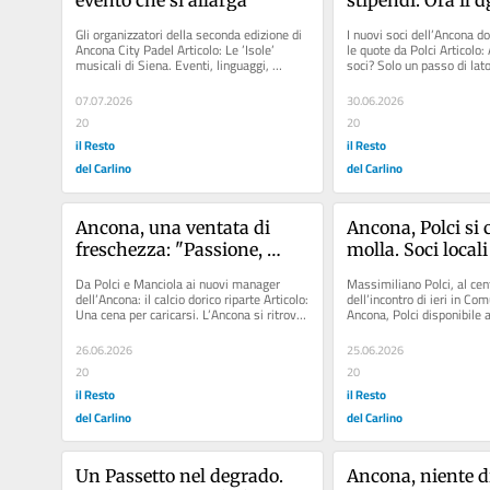
colpi di mercato
Gli organizzatori della seconda edizione di 
I nuovi soci dell’Ancona do
Ancona City Padel Articolo: Le ’Isole’ 
le quote da Polci Articolo: 
musicali di Siena. Eventi, linguaggi, 
soci? Solo un passo di lato"
incontri Articolo: Padel...
Ancona,...
07.07.2026
30.06.2026
20
20
il Resto
il Resto
del Carlino
del Carlino
Ancona, una ventata di 
Ancona, Polci si 
freschezza: "Passione, 
molla. Soci locali
sicurezza e garanzie"
ora i nuovi ingre
Da Polci e Manciola ai nuovi manager 
Massimiliano Polci, al cent
dell’Ancona: il calcio dorico riparte Articolo: 
dell’incontro di ieri in Com
Una cena per caricarsi. L’Ancona si ritrova 
Ancona, Polci disponibile a
a tavola:...
Altri quattro...
26.06.2026
25.06.2026
20
20
il Resto
il Resto
del Carlino
del Carlino
Un Passetto nel degrado. 
Ancona, niente d