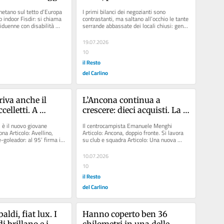
dir
Caccia all’affare in centro 
etano sul tetto d’Europa 
I primi bilanci dei negozianti sono 
tra tante scritte affittasi
o indoor Fisdir: si chiama 
contrastanti, ma saltano all’occhio le tante 
tiduenne con disabilità 
serrande abbassate dei locali chiusi: gente 
sì, ma pochi acquisti....
19.07.2026
10
il Resto
del Carlino
iva anche il 
L’Ancona continua a 
celletti. A 
crescere: dieci acquisti. La 
o Gatto: già 
mediana trova Menghi 
i è il nuovo giovane 
Il centrocampista Emanuele Menghi 
isti
dopo Messori
na Articolo: Avellino, 
Articolo: Ancona, doppio fronte. Si lavora 
e-goleador: al 95’ firma il 
su club e squadra Articolo: Una nuova 
società in mano ad anconetani. Il...
10.07.2026
10
il Resto
del Carlino
ldi, fiat lux. I 
Hanno coperto ben 36 
 brillano e i 
chilometri in una delle 