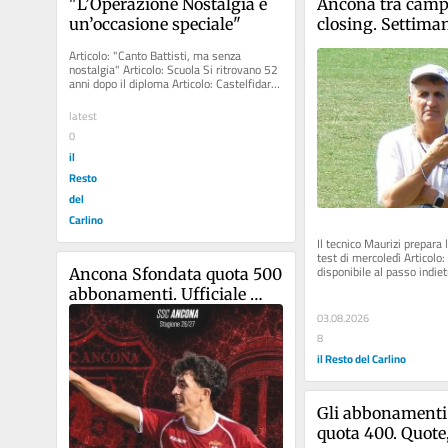
"L’Operazione Nostalgia è 
Ancona tra campi
un’occasione speciale"
closing. Settiman
per la cessione
Articolo: "Canto Battisti, ma senza 
nostalgia" Articolo: Scuola Si ritrovano 52 
anni dopo il diploma Articolo: Castelfidardo 
diventa...
latest
0
il
Resto
del
Carlino
Il tecnico Maurizi prepara 
test di mercoledì Articolo:
disponibile al passo indietr
Ancona Sfondata quota 500 
imprenditori locali...
abbonamenti. Ufficiale 
Chiucchiuini, cambiano le 
03.08.2026
amichevoli
8
il Resto del Carlino
Gli abbonamenti o
quota 400. Quote, 