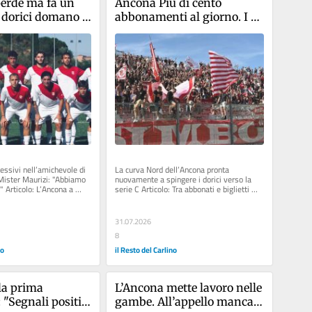
erde ma fa un 
Ancona Più di cento 
I dorici domano 
abbonamenti al giorno. I 
a di C
tifosi ricoprono d’affetto i 
nuovi biancorossi
essivi nell’amichevole di 
La curva Nord dell’Ancona pronta 
ister Maurizi: "Abbiamo 
nuovamente a spingere i dorici verso la 
 Articolo: L’Ancona a 
serie C Articolo: Tra abbonati e biglietti 
.
venduti si va verso numeri...
31.07.2026
8
no
il Resto del Carlino
la prima 
L’Ancona mette lavoro nelle 
 "Segnali positivi 
gambe. All’appello manca 