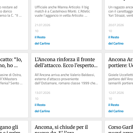
onato"
Monticchiello
indoor Fis
o restare ad 
Ufficiale anche Manna Articolo: Il big 
Un ragazzo ancon
o dorico 
match è a Castelnovo Monti. L’Atletic 
con il canottaggi
rso la C. "Il 
vuole l’aggancio in vetta Articolo: 
Yuri Strazzi, ven
"Fiducioso per le prossime...
intellettive e......
21.07.2026
20.07.2026
10
10
il Resto
il Resto
del Carlino
del Carlino
atto: “Io, 
L’Ancona rinforza il fronte 
Ancona Arr
o, ho 
dell’attacco. Ecco l’esperto 
portiere: Uc
. Così 
Baldassi: arriva 
centrocamp
sine di Ostra, 
All’Ancona arriva anche Valerio Baldassi, 
Gioiele Uccellett
udizi”
dall’Ostiamare
dodici acqu
ll’XMasters 
esterno d’attacco proveniente 
portiere dell’Anco
lenia? Sento 
dall’Ostiamare, romano classe 1999 che 
Iannarilli portier
ha iniziato la carriera nella...
pari contro il...
13.07.2026
12.07.2026
10
10
il Resto
il Resto
del Carlino
del Carlino
gano gli 
Ancona, si chiude per il 
Corso Gariba
 e i primi 
nuovo dg. E’ l’ora 
nuovi arredi