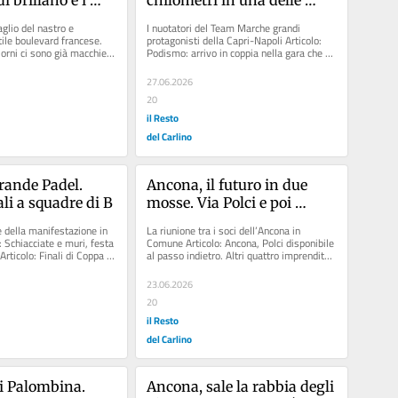
i accendono. Ma 
sfide più affascinanti. 
glio del nastro e 
I nuotatori del Team Marche grandi 
i restano
Team Marche, bracciate di 
tile boulevard francese. 
protagonisti della Capri-Napoli Articolo: 
orni ci sono già macchie, 
Podismo: arrivo in coppia nella gara che ha 
gloria in acque libere. 
e,. pezzi...
visto comunque davanti a...
Cinque nuotatori vincono la 
27.06.2026
Capri-Napoli
20
il Resto
del Carlino
rande Padel. 
Ancona, il futuro in due 
ali a squadre di B
mosse. Via Polci e poi 
l’arrivo di forze fresche
 della manifestazione in 
La riunione tra i soci dell’Ancona in 
 Schiacciate e muri, festa 
Comune Articolo: Ancona, Polci disponibile 
Articolo: Finali di Coppa 
al passo indietro. Altri quattro imprenditori 
te al...
locali pronti a...
23.06.2026
20
il Resto
del Carlino
i Palombina. 
Ancona, sale la rabbia degli 