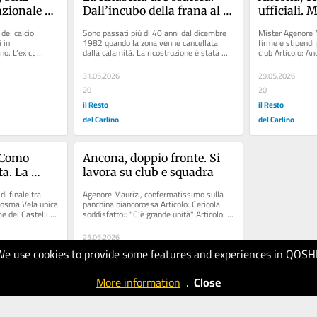
azionale 
Dall’incubo della frana al 
ufficiali. 
do sei 
quartiere gioiello. Piace 
prolunga p
del calcio 
Sono passati più di 40 anni dal dicembre 
Mister Agenore M
alia ti 
pure ai...cinghiali
in 
1982 quando la zona venne cancellata 
firme e stipendi p
o. L’ex ct 
dalla calamità. La ricostruzione è stata 
club Articolo: An
ore Zinni. A...
lunga e dolorosa. Ora si...
Recanatese. Mist
31.05.2026
29.05.2026
20
20
il Resto
il Resto
del Carlino
del Carlino
Como 
Ancona, doppio fronte. Si 
a. La 
lavora su club e squadra
ella 
i finale tra 
Agenore Maurizi, confermatissimo sulla 
a
osma Vela unica 
panchina biancorossa Articolo: Cericola 
 dei Castelli 
soddisfatto:: "C’è grande unità" Articolo: "I 
tifosi...
25.05.2026
We use cookies to provide some features and experiences in QOSH
10
il Resto
More information
.
Close
del Carlino