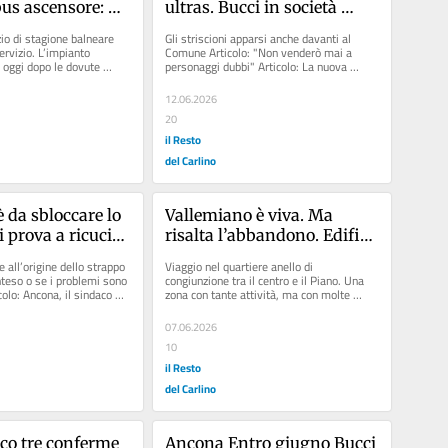
bus ascensore: 
ultras. Bucci in società 
r gli incivili e 
diventa un mistero
zio di stagione balneare 
Gli striscioni apparsi anche davanti al 
aby vandali"
rvizio. L’impianto 
Comune Articolo: "Non venderò mai a 
 oggi dopo le dovute 
personaggi dubbi" Articolo: La nuova 
Ci sono...
Ancona si muove a fari...
12.06.2026
20
il Resto
del Carlino
 da sbloccare lo 
Vallemiano è viva. Ma 
i prova a ricucire 
risalta l’abbandono. Edifici 
fatiscenti e con troppa 
 all’origine dello strappo 
Viaggio nel quartiere anello di 
sporcizia
teso o se i problemi sono 
congiunzione tra il centro e il Piano. Una 
colo: Ancona, il sindaco 
zona con tante attività, ma con molte 
contraddizioni: ci sono. artigiani,...
07.06.2026
10
il Resto
del Carlino
co tre conferme 
Ancona Entro giugno Bucci 