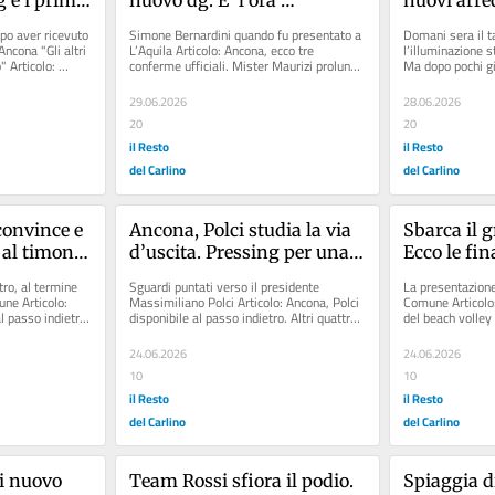
dell’esperto Bernardini
lampioni s
po aver ricevuto 
Simone Bernardini quando fu presentato a 
Domani sera il ta
gli incivil
Ancona "Gli altri 
L’Aquila Articolo: Ancona, ecco tre 
l’illuminazione s
 Articolo: 
conferme ufficiali. Mister Maurizi prolunga 
Ma dopo pochi gi
per tre anni Articolo:...
cicche di sigarett
29.06.2026
28.06.2026
20
20
il Resto
il Resto
del Carlino
del Carlino
convince e 
Ancona, Polci studia la via 
Sbarca il g
 al timone: 
d’uscita. Pressing per una 
Ecco le fin
ssi
soluzione veloce
ro, al termine 
Sguardi puntati verso il presidente 
La presentazione
une Articolo: 
Massimiliano Polci Articolo: Ancona, Polci 
Comune Articolo:
l passo indietro. 
disponibile al passo indietro. Altri quattro 
del beach volley 
imprenditori locali pronti...
Italia: due giorna
24.06.2026
24.06.2026
10
10
il Resto
il Resto
del Carlino
del Carlino
i nuovo 
Team Rossi sfiora il podio. 
Spiaggia d