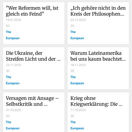
"Wer Reformen will, ist 
„Ich gehöre nicht in den 
gleich ein Feind"
Kreis der Philosophen“: 
19.01.2026
Hannah Arendts 
03.12.2025
50
„Denken ohne 
20
The
Geländer“
The
European
European
Die Ukraine, der 
Warum Lateinamerika 
Streifen Licht und der 
bei uns kaum beachtet 
entgegenrasende Zug
22.11.2025
wird
18.11.2025
30
30
The
The
European
European
Versagen mit Ansage – 
Krieg ohne 
Selbstkritik und 
Kriegserklärung: Die 
Lernerfolge bleiben 
31.10.2025
vielfältigen Angriffe auf 
11.10.2025
überschaubar
20
unsere Demokratie
30
The
The
European
European