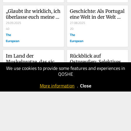
„Glaubt ihr wirklich, ich 
Geschichte: Als Portugal 
überlasse euch meine 
eine Welt in der Welt 
Heimat?“
29.09.2025
war
27.08.2025
40
20
The
The
European
European
Im Land der 
Rückblick auf 
Muskelprotze, das sich 
Ostpreußen: Selektives 
We use cookies to provide some features and experiences in
von Europa 
22.07.2025
Erinnern fordert einen 
15.06.2025
QOSHE
verabschiedet
30
Tribut
40
The
The
More information
.
Close
European
European