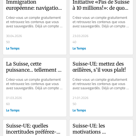
Immigration 
Initiative «Pas de Suisse 
européenne: navigation 
à 10 millions!»: de quoi 
à vue
voir venir
Créez-vous un compte gratuitement 
Créez-vous un compte gratuitement 
et retrouvez les contenus que vous 
et retrouvez les contenus que vous 
avez sauvegardés. Déjà un compte ? 
avez sauvegardés. Déjà un compte ? 
Se connecter Faites plaisir à vos...
Se connecter Faites plaisir à vos...
30.04.2026
23.03.2026
50
40
Le Temps
Le Temps
La Suisse, cette 
Suisse-UE: mettez des 
puissance… tellement 
œillères, s’il vous plaît!
moyenne
Créez-vous un compte gratuitement 
Créez-vous un compte gratuitement 
et retrouvez les contenus que vous 
et retrouvez les contenus que vous 
avez sauvegardés. Déjà un compte ? 
avez sauvegardés. Déjà un compte ? 
Se connecter Faites plaisir à vos...
Se connecter Faites plaisir à vos...
01.03.2026
21.01.2026
60
50
Le Temps
Le Temps
Suisse-UE: quelles 
Suisse-UE: les 
incertitudes préférez-
motivations 