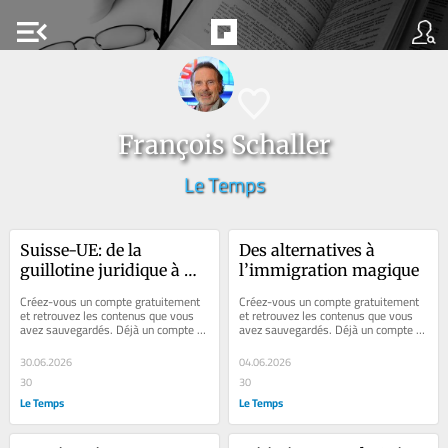
menu_open
François Schaller
Le Temps
Suisse-UE: de la 
Des alternatives à 
guillotine juridique à 
l’immigration magique
l’échafaud politique
Créez-vous un compte gratuitement 
Créez-vous un compte gratuitement 
et retrouvez les contenus que vous 
et retrouvez les contenus que vous 
avez sauvegardés. Déjà un compte ? 
avez sauvegardés. Déjà un compte ? 
Se connecter Faites plaisir à vos...
Se connecter Faites plaisir à vos...
30.06.2026
04.06.2026
30
30
Le Temps
Le Temps